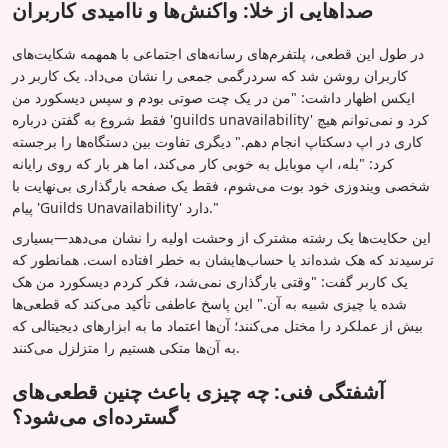
صداهایی از خلا: واکنش‌ها و ناامیدی کاربران
در طول این قطعی، پلتفرم‌های رسانه‌های اجتماعی با همهمه شکایت‌های
کاربران روشن شد که سردرگمی جمعی را نشان می‌داد. یک کاربر در
ایکس اظهار داشت: "من در یک چت صوتی بودم و سپس دیسکورد من
فقط شروع به گفتن درباره 'guilds unavailability' کرد و نمی‌توانم هیچ
کاری در اپ دسکتاپ انجام دهم." دیگری تفاوت بین دستگاه‌ها را برجسته
کرد: "بله، اپ موبایل به خوبی کار می‌کند، اما هر بار که روی رایانه
شخصی ویندوزی خود بوت می‌شوم، فقط یک صفحه بارگذاری بی‌نهایت با
پیام 'Guilds Unavailability' دارد."
این حکایت‌ها یک رشته مشترک از وحشت اولیه را نشان می‌دهد—بسیاری
ترسیدند که هک شده‌اند یا حساب‌هایشان به خطر افتاده است. همانطور که
یک کاربر گفت: "وقتی بارگذاری نمی‌شد، فکر کردم دیسکورد من هک
شده یا چیزی شبیه به آن." این پاسخ عاطفی تأکید می‌کند که قطعی‌ها
بیش از عملکرد را مختل می‌کنند؛ آن‌ها اعتماد ما به ابزارهای دیجیتالی که
به آن‌ها متکی هستیم را متزلزل می‌کنند.
آشفتگی فنی: چه چیزی باعث چنین قطعی‌های
گسترده‌ای می‌شود؟