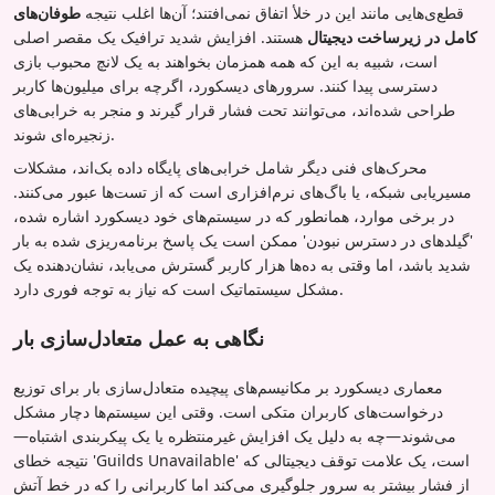
قطع‌ی‌هایی مانند این در خلأ اتفاق نمی‌افتند؛ آن‌ها اغلب نتیجه
طوفان‌های
کامل در زیرساخت دیجیتال
هستند. افزایش شدید ترافیک یک مقصر اصلی
است، شبیه به این که همه همزمان بخواهند به یک لانچ محبوب بازی
دسترسی پیدا کنند. سرورهای دیسکورد، اگرچه برای میلیون‌ها کاربر
طراحی شده‌اند، می‌توانند تحت فشار قرار گیرند و منجر به خرابی‌های
زنجیره‌ای شوند.
محرک‌های فنی دیگر شامل خرابی‌های پایگاه داده بک‌اند، مشکلات
مسیریابی شبکه، یا باگ‌های نرم‌افزاری است که از تست‌ها عبور می‌کنند.
در برخی موارد، همانطور که در سیستم‌های خود دیسکورد اشاره شده،
'گیلدهای در دسترس نبودن' ممکن است یک پاسخ برنامه‌ریزی شده به بار
شدید باشد، اما وقتی به ده‌ها هزار کاربر گسترش می‌یابد، نشان‌دهنده یک
مشکل سیستماتیک است که نیاز به توجه فوری دارد.
نگاهی به عمل متعادل‌سازی بار
معماری دیسکورد بر مکانیسم‌های پیچیده متعادل‌سازی بار برای توزیع
درخواست‌های کاربران متکی است. وقتی این سیستم‌ها دچار مشکل
می‌شوند—چه به دلیل یک افزایش غیرمنتظره یا یک پیکربندی اشتباه—
نتیجه خطای 'Guilds Unavailable' است، یک علامت توقف دیجیتالی که
از فشار بیشتر به سرور جلوگیری می‌کند اما کاربرانی را که در خط آتش