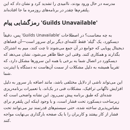
مدرسه در حال ورود بودند، ناامیدی را تشدید کرد و نشان داد که این
پلتفرم‌ها چقدر در برنامه‌های روزمره ما جا افتاده‌اند.
رمزگشایی پیام 'Guilds Unavailable'
پس، دقیقاً 'Guilds Unavailable' به چه معناست؟ در اصطلاحات
دیسکورد، یک 'گیلد' فقط کلمه‌ای دیگر برای سرور است—آن فضاهای
دیجیتال پویایی که جوامع در آن جمع می‌شوند تا چت کنند، میم به اشتراک
بگذارند و همکاری کنند. وقتی این خطا ظاهر می‌شود، نشان می‌دهد که
دیسکورد در اتصال شما به برخی یا همه این سرورها مشکل دارد، که
تقریباً همیشه به دلیل مشکلات از سمت آن‌هاست نه دستگاه یا اینترنت
شما.
این می‌تواند ناشی از دلایل مختلفی باشد، مانند اضافه بار سرور به دلیل
افزایش ناگهانی ترافیک، مشکلات فنی در بک‌اند، یا تعمیرات برنامه‌ریزی
شده‌ای که طبق برنامه پیش نمی‌رود. این نشانه واضحی است که
زیرساخت دیسکورد تحت فشار است، و با وجود اینکه این پلتفرم برای
مقیاس‌پذیری ساخته شده، حتی سیستم‌های قدرتمند نیز می‌توانند تحت
فشار از کار بیفتند و کاربران را با یک صفحه بارگذاری بی‌نهایت مواجه
کنند.