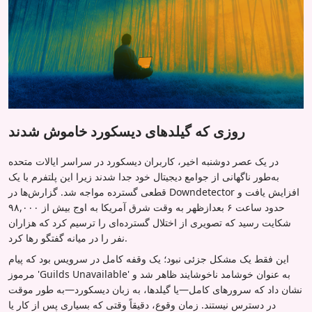
روزی که گیلدهای دیسکورد خاموش شدند
در یک عصر دوشنبه اخیر، کاربران دیسکورد در سراسر ایالات متحده
به‌طور ناگهانی از جوامع دیجیتال خود جدا شدند زیرا این پلتفرم با یک
قطعی گسترده مواجه شد. گزارش‌ها در Downdetector افزایش یافت و
حدود ساعت ۶ بعدازظهر به وقت شرق آمریکا به اوج بیش از ۹۸,۰۰۰
شکایت رسید که تصویری از اختلال گسترده‌ای را ترسیم کرد که هزاران
نفر را در میانه گفتگو رها کرد.
این فقط یک مشکل جزئی نبود؛ یک وقفه کامل در سرویس بود که پیام
مرموز 'Guilds Unavailable' به عنوان خوشامد ناخوشایند ظاهر شد و
نشان داد که سرورهای کامل—یا گیلدها، به زبان دیسکورد—به طور موقت
در دسترس نیستند. زمان وقوع، دقیقاً وقتی که بسیاری پس از کار یا