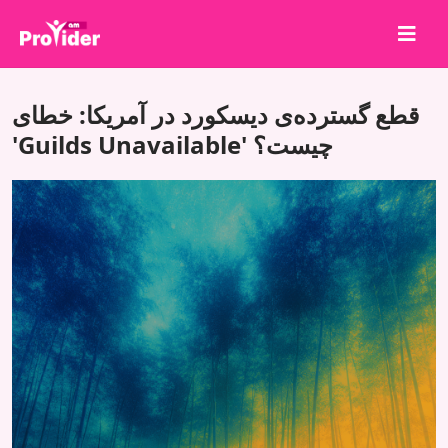
برای برنده شدن به اشتراک بگذارید!
قطع گسترده‌ی دیسکورد در آمریکا: خطای
درباره ما
'Guilds Unavailable' چیست؟
ورود
ثبت نام
خدمات
API
شرایط
بلاگ