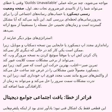
وقتی با خطای 'Guilds Unavailable' مواجه می‌شوید، چند مرحله عملی
می‌تواند شما را از ناامیدی غیرضروری نجات دهد. اول،
صفحه وضعیت
رسمی دیسکورد
یا حساب‌های رسانه‌های اجتماعی آن را برای
به‌روزرسانی‌های لحظه‌ای بررسی کنید. این تأیید می‌کند که آیا مشکل
گسترده است و زمان‌های تخمینی حل مسئله را مستقیماً از منبع ارائه
می‌دهد.
استراتژی‌های مؤثر دیگر عبارتند از:
راه‌اندازی مجدد اپ دیسکورد یا جابجایی بین نسخه دسکتاپ و موبایل، زیرا
ممکن است یکی کار کند در حالی که دیگری کار نمی‌کند.
پاک کردن کش اپ یا موقتاً سوئیچ کردن به نسخه مرورگر وب، که
می‌تواند از برخی مشکلات سمت کلاینت عبور کند.
تمرین صبر—اغلب، بهترین حرکت این است که صبر کنید، زیرا تیم
دیسکورد معمولاً چنین مشکلاتی را در عرض چند ساعت حل می‌کند.
از واکنش‌های سریع مانند نصب مجدد فوری اپ خودداری کنید، زیرا این به
ندرت مشکلات سمت سرور را حل می‌کند و می‌تواند به زمان از
کارافتادگی شما اضافه کند.
فراتر از خطا: بافت اجتماعی جوامع دیجیتال
این قطعی فقط یک اشکال فنی نبود؛ یادآور تندی بود از اینکه پلتفرم‌هایی