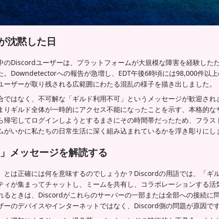
ルドが沈黙した日
のDiscordユーザーは、プラットフォームが大規模な障害を経験した
Downdetectorへの報告が急増し、EDT午後6時頃には98,000件
ユーザーが取り残される広範囲にわたる混乱の様子を描き出しました。
ではなく、不可解な「ギルド利用不可」というメッセージが歓迎されざる挨
まりギルド全体が一時的にアクセス不能になったことを示す、本格的な
ら帰宅してログインしようとするまさにその時間帯だったため、フラス
ムがいかに私たちの日常生活に深く組み込まれているかを浮き彫りにし
」メッセージを解読する
とは正確には何を意味するのでしょうか？Discordの用語では、「ギ
ティが集まってチャットし、ミームを共有し、コラボレーションする活
るときは、Discordがこれらのサーバーの一部または全部への接続に
ーのデバイスやインターネットではなく、Discord側の問題が原因で