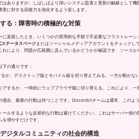
はありますが、しばしばより深いシステム監査と更新の触媒として機能し、
障害に対する回復力を強化するよう促します。
する：障害時の積極的な対策
ーに直面したとき、いくつかの実用的な手順で不必要なフラストレーシ
の公式ステータスページ
またはソーシャルメディアアカウントをチェックし
これにより、問題が広範囲に及んでいるかどうかが確認でき、ソースか
以下の通りです：
起動するか、デスクトップ版とモバイル版を切り替えてみる。一方が動かな
リアするか、一時的にウェブブラウザ版に切り替える。これにより、一
場合、最善の行動は待つことです。Discordのチームは通常、このよ
トールするような反射的な行動は避けてください。これはサーバー側の
ムを増やすだけです。
デジタルコミュニティの社会的構造