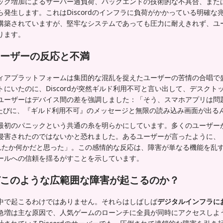
ック増加によるサーバー過負荷、バックエンドの技術的な不具合、また
発生します。これはDiscordのインフラに負荷がかかっている明確な
構築されていますが、堅牢なシステムであっても圧力に耐えきれず、ユ
ります。
ーザーの反応と不満
ィアプラットフォームは集団的な混乱を捉えたユーザーの苦情の合唱で
にいたのに、Discordが突然ギルド利用不可と言い出して、デスクト
ユーザーはデバイス間の差を強調しました：「そう、スマホアプリは問
動するたびに、『ギルド利用不可』のメッセージと無限の読み込み画面が出る
最初のパニックという共通の糸を明らかにしています。多くのユーザー
侵害されたのではないかと恐れました。あるユーザーが言ったように、
グされたか何かだと思った」。この感情的な反応は、障害が単なる機能を乱
ールへの信頼を揺るがすことを示しています。
このような広範囲な障害が起こるのか？
中で起こるわけではありません。それらはしばしば
デジタルインフラに
急増は主な原因で、人気ゲームのローンチに全員が同時にアクセスしよ