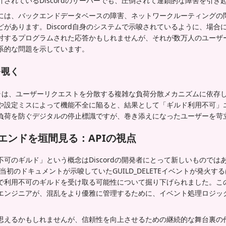
されているDiscordのサーバーでも、圧倒されて連鎖的な障害を引き
には、バックエンドデータベースの障害、ネットワークルーティングの
があります。Discord自身のシステムで示唆されているように、場合
対するプログラムされた応答かもしれませんが、それが数万人のユーザ
系的な問題を示しています。
を覗く
クチャは、ユーザーリクエストを分散する複雑な負荷分散メカニズムに依存
や設定ミスによって機能不全に陥ると、結果として「ギルド利用不可」
負荷を防ぐデジタルの停止標識ですが、巻き添えになったユーザーを苛
ックエンドを垣間見る：APIの視点
可のギルド」という概念はDiscordの開発者にとって新しいものではあ
、当初のドキュメントが示唆していたGUILD_DELETEイベントが発火す
イベントで利用不可のギルドを受け取る可能性について掘り下げられました。
エンジニアが、混乱をより優雅に管理するために、イベント処理ロジッ
思えるかもしれませんが、信頼性を向上させるための継続的な舞台裏の