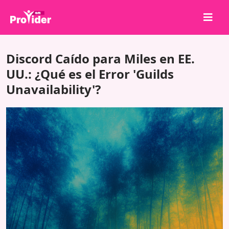
¡Comparte para ganar!
Discord Caído para Miles en EE.
Sobre nosotros
UU.: ¿Qué es el Error 'Guilds
Unavailability'?
Iniciar sesión
Registrarse
Servicios
API
Términos
Blog