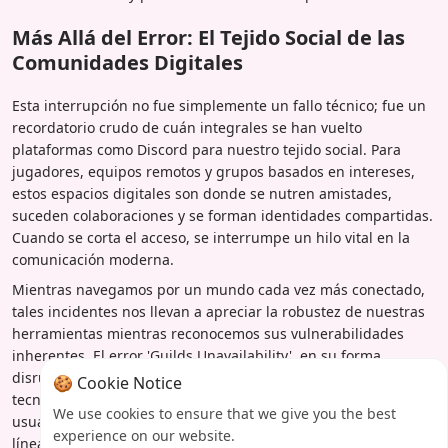
Más Allá del Error: El Tejido Social de las
Comunidades Digitales
Esta interrupción no fue simplemente un fallo técnico; fue un
recordatorio crudo de cuán integrales se han vuelto
plataformas como Discord para nuestro tejido social. Para
jugadores, equipos remotos y grupos basados en intereses,
estos espacios digitales son donde se nutren amistades,
suceden colaboraciones y se forman identidades compartidas.
Cuando se corta el acceso, se interrumpe un hilo vital en la
comunicación moderna.
Mientras navegamos por un mundo cada vez más conectado,
tales incidentes nos llevan a apreciar la robustez de nuestras
herramientas mientras reconocemos sus vulnerabilidades
inherentes. El error 'Guilds Unavailability', en su forma
disruptiva, subraya el delicado equilibrio entre la innovación
🍪 Cookie Notice
tecnológica y la dependencia humana, instando tanto a
We use cookies to ensure that we give you the best
usuarios como a desarrolladores a fomentar ecosistemas en
experience on our website.
línea más resilientes y empáticos.