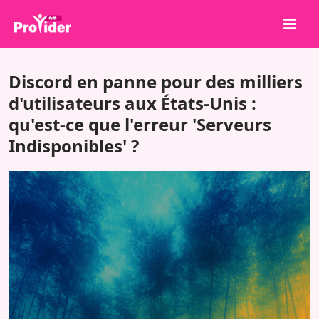
Partagez pour gagner !
Discord en panne pour des milliers
À propos de nous
d'utilisateurs aux États-Unis :
qu'est-ce que l'erreur 'Serveurs
Se connecter
Indisponibles' ?
S'inscrire
Services
API
Conditions
Blog