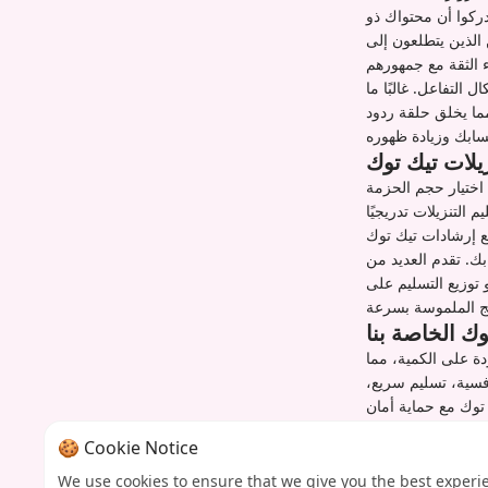
دركوا أن محتواك ذو
الذين يتطلعون إلى
 التفاعل. غالبًا ما
ما يخلق حلقة ردود
لات تيك توك
اختيار حجم الحزمة
التنزيلات تدريجيًا
ك. تقدم العديد من
توزيع التسليم على
وك الخاصة بنا
دة على الكمية، مما
سية، تسليم سريع،
 توك مع حماية أمان
حسابك وخصوصيته.
🍪 Cookie Notice
يلات تيك توك
We use cookies to ensure that we give you the best experi
صة بك وإكمال الدفع،