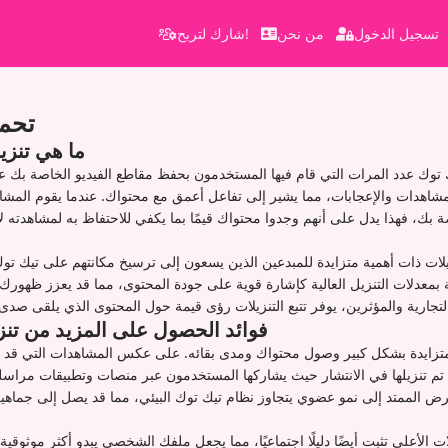
تسجيل الدخول
من نحن
شارك لتربح!
تحمي
ما هي تنزي
ك توك عدد المرات التي قام فيها المستخدمون بحفظ مقاطع الفيديو الخاصة بك ع
مشاهدات والإعجابات، مما يشير إلى تفاعل أعمق مع محتواك. عندما يقوم المشا
صة بك، فهذا يدل على أنهم وجدوا محتواك قيمًا بما يكفي للاحتفاظ به لمشاهدته لا
لات ذات أهمية متزايدة للمبدعين الذين يسعون إلى ترسيخ مكانتهم على تيك تو
بمعدلات التنزيل العالية كإشارة قوية على جودة المحتوى، مما قد يعزز ظهورك في توص
فوائد الحصول على المزيد من تنز
المتزايدة بشكل كبير وصول محتواك ومدى بقائه. على عكس المشاهدات التي قد 
ي تم تنزيلها في الانتشار حيث يشاركها المستخدمون عبر منصات وتطبيقات مراسل
رض الممتد إلى نمو عضوي يتجاوز نظام تيك توك البيئي، مما قد يصل إلى جماهير
لات الأعلى تثبت أيضًا دليلًا اجتماعيًا، مما يجعل ملفك الشخصي يبدو أكثر موثوقية 