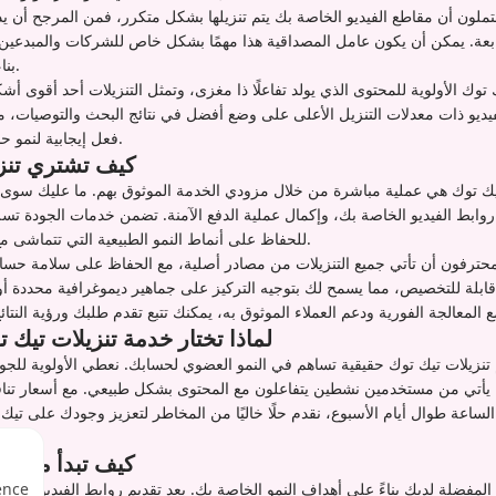
تملون أن مقاطع الفيديو الخاصة بك يتم تنزيلها بشكل متكرر، فمن المرجح أن ي
بعة. يمكن أن يكون عامل المصداقية هذا مهمًا بشكل خاص للشركات والمبدعين 
بناء الثقة مع جمهورهم.
وك الأولوية للمحتوى الذي يولد تفاعلًا ذا مغزى، وتمثل التنزيلات أحد أقوى أشكال
ديو ذات معدلات التنزيل الأعلى على وضع أفضل في نتائج البحث والتوصيات، م
فعل إيجابية لنمو حسابك وزيادة ظهوره.
كيف تشتري تنزي
يك توك هي عملية مباشرة من خلال مزودي الخدمة الموثوق بهم. ما عليك سوى 
روابط الفيديو الخاصة بك، وإكمال عملية الدفع الآمنة. تضمن خدمات الجودة تسليم 
للحفاظ على أنماط النمو الطبيعية التي تتماشى مع إرشادات تيك توك.
حترفون أن تأتي جميع التنزيلات من مصادر أصلية، مع الحفاظ على سلامة حساب
ابلة للتخصيص، مما يسمح لك بتوجيه التركيز على جماهير ديموغرافية محددة أو 
لماذا تختار خدمة تنزيلات تيك ت
م تنزيلات تيك توك حقيقية تساهم في النمو العضوي لحسابك. نعطي الأولوية للجو
يأتي من مستخدمين نشطين يتفاعلون مع المحتوى بشكل طبيعي. مع أسعار تناف
لساعة طوال أيام الأسبوع، نقدم حلًا خاليًا من المخاطر لتعزيز وجودك على تيك
كيف تبدأ مع تنز
ence
ة المفضلة لديك بناءً على أهداف النمو الخاصة بك. بعد تقديم روابط الفيديو الخا