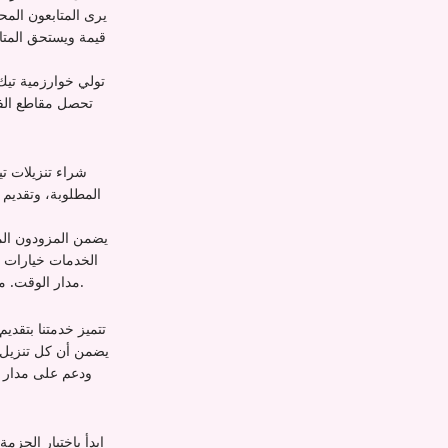
يرى المتابعون المح
قيمة ويستحق المتا
تولي خوارزمية تيك ت
تحصل مقاطع الفي
شراء تنزيلات ت
المطلوبة، وتقديم 
يضمن المزودون الم
الخدمات خيارات ق
مدار الوقت. مع المعالجة الفورية ودعم العملاء الموثوق به، يمكنك تتبع تقدم طلبك ورؤية النتائج الملموسة بسرعة.
تتميز خدمتنا بتقدي
يضمن أن كل تنزيل 
ودعم على مدار ا
ابدأ باختيار الحزم