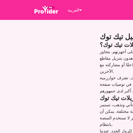
العربية
ل تيك توك
لات تيك توك؟
لى أجهزتهم. يتجاوز
هدون بتنزيل مقاطع
حقًا أو مشاركته مع
الآخرين.
ك. تعترف خوارزمية
يات صفحة "For You".
يلات تيك توك
تأتي وتذهب، تستمر
ة مختلفة. يمكن أن
 لا تستخدم المنصة
بانتظام.
للزوار الجدد. عندما