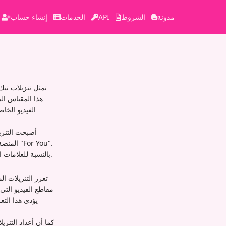
مدونة
الشروط
API
الخدمات
إنشاء حساب
تمثل تنزيلات تي
هذا المقياس ال
الفيديو الخا
أصبحت التنزي
المنصة 
بالنسبة للعلامات التجارية والمؤثرين، يوفر تتبع التنزيلات رؤى قيمة حول المحتوى الذي يلقى صدى أكبر لدى جمهورهم.
تعزز التنزيلات 
مقاطع الفيديو الت
يؤدي هذا التع
كما أن أعداد التنزي