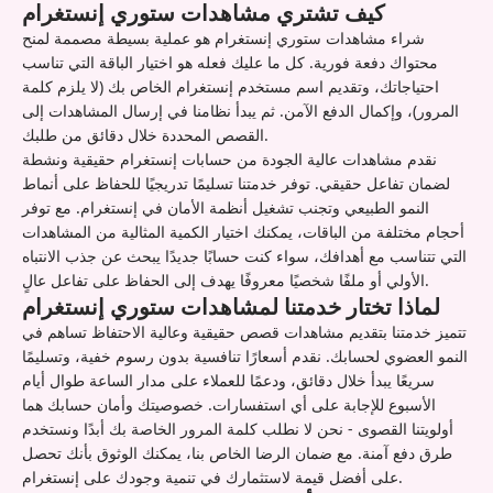
كيف تشتري مشاهدات ستوري إنستغرام
شراء مشاهدات ستوري إنستغرام هو عملية بسيطة مصممة لمنح
محتواك دفعة فورية. كل ما عليك فعله هو اختيار الباقة التي تناسب
احتياجاتك، وتقديم اسم مستخدم إنستغرام الخاص بك (لا يلزم كلمة
المرور)، وإكمال الدفع الآمن. ثم يبدأ نظامنا في إرسال المشاهدات إلى
القصص المحددة خلال دقائق من طلبك.
نقدم مشاهدات عالية الجودة من حسابات إنستغرام حقيقية ونشطة
لضمان تفاعل حقيقي. توفر خدمتنا تسليمًا تدريجيًا للحفاظ على أنماط
النمو الطبيعي وتجنب تشغيل أنظمة الأمان في إنستغرام. مع توفر
أحجام مختلفة من الباقات، يمكنك اختيار الكمية المثالية من المشاهدات
التي تتناسب مع أهدافك، سواء كنت حسابًا جديدًا يبحث عن جذب الانتباه
الأولي أو ملفًا شخصيًا معروفًا يهدف إلى الحفاظ على تفاعل عالٍ.
لماذا تختار خدمتنا لمشاهدات ستوري إنستغرام
تتميز خدمتنا بتقديم مشاهدات قصص حقيقية وعالية الاحتفاظ تساهم في
النمو العضوي لحسابك. نقدم أسعارًا تنافسية بدون رسوم خفية، وتسليمًا
سريعًا يبدأ خلال دقائق، ودعمًا للعملاء على مدار الساعة طوال أيام
الأسبوع للإجابة على أي استفسارات. خصوصيتك وأمان حسابك هما
أولويتنا القصوى - نحن لا نطلب كلمة المرور الخاصة بك أبدًا ونستخدم
طرق دفع آمنة. مع ضمان الرضا الخاص بنا، يمكنك الوثوق بأنك تحصل
على أفضل قيمة لاستثمارك في تنمية وجودك على إنستغرام.