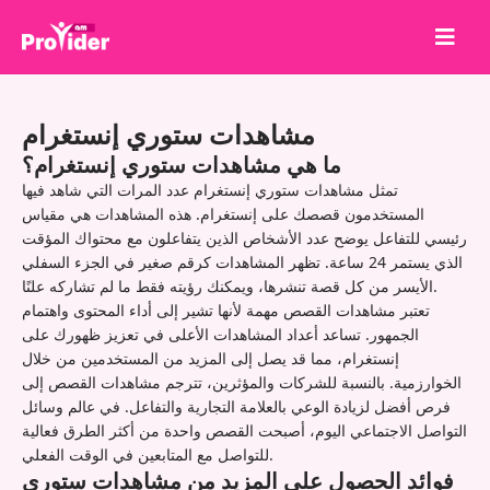
شارك لتربح!
مشاهدات ستوري إنستغرام
من نحن
ما هي مشاهدات ستوري إنستغرام؟
تسجيل الدخول
تمثل مشاهدات ستوري إنستغرام عدد المرات التي شاهد فيها
المستخدمون قصصك على إنستغرام. هذه المشاهدات هي مقياس
إنشاء حساب
رئيسي للتفاعل يوضح عدد الأشخاص الذين يتفاعلون مع محتواك المؤقت
الذي يستمر 24 ساعة. تظهر المشاهدات كرقم صغير في الجزء السفلي
الخدمات
الأيسر من كل قصة تنشرها، ويمكنك رؤيته فقط ما لم تشاركه علنًا.
API
تعتبر مشاهدات القصص مهمة لأنها تشير إلى أداء المحتوى واهتمام
الجمهور. تساعد أعداد المشاهدات الأعلى في تعزيز ظهورك على
الشروط
إنستغرام، مما قد يصل إلى المزيد من المستخدمين من خلال
مدونة
الخوارزمية. بالنسبة للشركات والمؤثرين، تترجم مشاهدات القصص إلى
فرص أفضل لزيادة الوعي بالعلامة التجارية والتفاعل. في عالم وسائل
التواصل الاجتماعي اليوم، أصبحت القصص واحدة من أكثر الطرق فعالية
للتواصل مع المتابعين في الوقت الفعلي.
فوائد الحصول على المزيد من مشاهدات ستوري