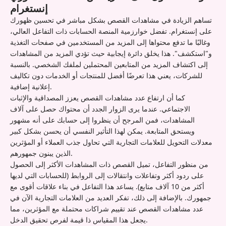
إنستغرام
تساهم الزيادة في مشاهدات القصص بشكل مباشر في تحسين ظهورك
على إنستغرام. تفضل خوارزمية المنصة الحسابات ذات التفاعل العالي،
وغالبًا ما تدفع محتواها إلى المزيد من المستخدمين في صفحات التغذية
و"استكشف". هذا يخلق دائرة إيجابية حيث تؤدي المزيد من المشاهدات
إلى اكتشاف المزيد من المتابعين المحتملين لملفك الشخصي. بالنسبة
للشركات، يعني هذا تعرضًا أفضل للمنتجات أو الخدمات دون تكاليف
إعلانية إضافية.
كما أن ارتفاع عدد مشاهدات القصص يعزز المصداقية والإثبات
الاجتماعي. عندما يرى الزوار الجدد أن محتواك حصل على آلاف
المشاهدات، فمن المرجح أن ينظروا إلى حسابك على أنه مشهور
ويستحق المتابعة. يمكن لهذا التأثير النفسي أن يحسن بشكل كبير
معدلات التحويل للعلامات التجارية التي تحاول جذب العملاء أو المؤثرين
الذين يبنون جمهورهم.
من منظور التفاعل، تميل القصص ذات المشاهدات الأكثر إلى الحصول
على ردود أكثر وتفاعلات وانتقالات إلى الروابط (للحسابات التي لديها
أكثر من 10 آلاف متابع). يساعد هذا التفاعل في بناء علاقات أقوى مع
جمهورك. بالإضافة إلى ذلك، تفكر العديد من العلامات التجارية الآن في
عدد مشاهدات القصص عند تقييم شراكات محتملة مع المؤثرين، مما
يجعل هذا المقياس ذا قيمة لفرص تحقيق الدخل.