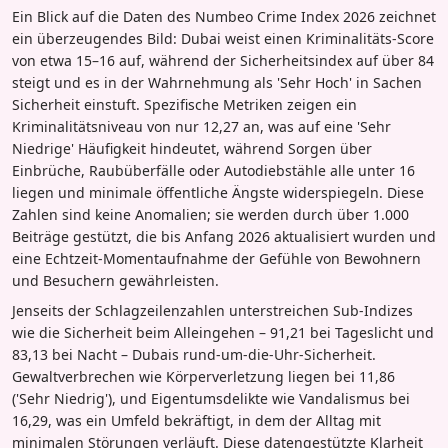
Ein Blick auf die Daten des Numbeo Crime Index 2026 zeichnet
ein überzeugendes Bild: Dubai weist einen Kriminalitäts-Score
von etwa 15–16 auf, während der Sicherheitsindex auf über 84
steigt und es in der Wahrnehmung als 'Sehr Hoch' in Sachen
Sicherheit einstuft. Spezifische Metriken zeigen ein
Kriminalitätsniveau von nur 12,27 an, was auf eine 'Sehr
Niedrige' Häufigkeit hindeutet, während Sorgen über
Einbrüche, Raubüberfälle oder Autodiebstähle alle unter 16
liegen und minimale öffentliche Ängste widerspiegeln. Diese
Zahlen sind keine Anomalien; sie werden durch über 1.000
Beiträge gestützt, die bis Anfang 2026 aktualisiert wurden und
eine Echtzeit-Momentaufnahme der Gefühle von Bewohnern
und Besuchern gewährleisten.
Jenseits der Schlagzeilenzahlen unterstreichen Sub-Indizes
wie die Sicherheit beim Alleingehen – 91,21 bei Tageslicht und
83,13 bei Nacht – Dubais rund-um-die-Uhr-Sicherheit.
Gewaltverbrechen wie Körperverletzung liegen bei 11,86
('Sehr Niedrig'), und Eigentumsdelikte wie Vandalismus bei
16,29, was ein Umfeld bekräftigt, in dem der Alltag mit
minimalen Störungen verläuft. Diese datengestützte Klarheit