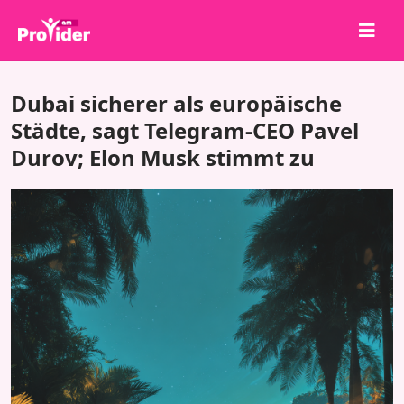
Teile, um zu gewinnen!
Dubai sicherer als europäische
Über uns
Städte, sagt Telegram-CEO Pavel
Durov; Elon Musk stimmt zu
Anmelden
Registrieren
Dienstleistungen
API
Bedingungen
Blog