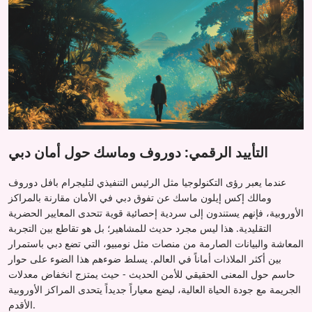
التأييد الرقمي: دوروف وماسك حول أمان دبي
عندما يعبر رؤى التكنولوجيا مثل الرئيس التنفيذي لتليجرام بافل دوروف
ومالك إكس إيلون ماسك عن تفوق دبي في الأمان مقارنة بالمراكز
الأوروبية، فإنهم يستندون إلى سردية إحصائية قوية تتحدى المعايير الحضرية
التقليدية. هذا ليس مجرد حديث للمشاهير؛ بل هو تقاطع بين التجربة
المعاشة والبيانات الصارمة من منصات مثل نومبيو، التي تضع دبي باستمرار
بين أكثر الملاذات أماناً في العالم. يسلط ضوءهم هذا الضوء على حوار
حاسم حول المعنى الحقيقي للأمن الحديث - حيث يمتزج انخفاض معدلات
الجريمة مع جودة الحياة العالية، ليضع معياراً جديداً يتحدى المراكز الأوروبية
الأقدم.