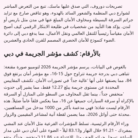
تصريحات دوروف، التي صدق عليها ماسك، تنبع من التعرض المباشر
لشوارع دبي المنظمة والشعور السائد بالهدوء، وهو تناقض صارخ مع تزايد
جرائم السرقة البسيطة ومخاوف الأمان المبلغ عنها في مدن مثل باريس أو
لندن. يؤكد هذا التأييد من شخصيات في طليعة الابتكار الرقمي كيف أصبح
الأمان مقياساً رئيسياً للتنقل العالمي ونقل الأعمال، مما يدفع دبي إلى دائرة
الضوء كنموذج للأمان الحضري المصمم للقرن الحادي والعشرين.
بالأرقام: كشف مؤشر الجريمة في دبي
بالغوص في البيانات، يرسم مؤشر الجريمة 2026 لنومبيو صورة مقنعة:
تتباهى دبي بدرجة جريمة تتراوح حول 15-16، مع مؤشر أمان يرتفع فوق
84، مما يصنفها على أنها 'عالية جداً' في تصورات الأمان. تكشف المقاييس
المحددة عن مستوى جريمة يبلغ 12.27 فقط، مما يشير إلى حدوث
'منخفض جداً'، بينما تقل المخاوف من السطو على المنازل أو السرقة
بالإكراه أو سرقة السيارات جميعها عن 16، مما يعكس قلقاً عاماً ضئيلاً. هذه
الأرقام ليست شاذة؛ فهي مدعمة بأكثر من 1000 مدخل من المساهمين،
محدثة حتى أوائل 2026، مما يضمن لقطة آنية لمشاعر المقيمين والزوار.
وراء الأرقام الرئيسية، تسلط المؤشرات الفرعية مثل الأمان عند المشي
بمفردك - 91.21 خلال النهار و83.13 ليلاً - الضوء على أمان دبي على مدار
الساعة. تسجل جرائم العنف مثل الاعتداء عند 11.86 ('منخفض جداً')، وتقع