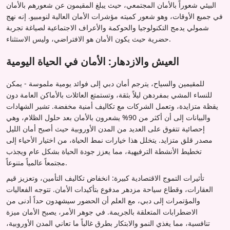
البيئي شعوراً بالأمان المجتمعي، حيث يبلغ المقيمون عن شعورهم بالأمان
في جميع الأوقات، وهو شعور كميته مؤشرات الأمان العالية لنومبيو. إنه نهج
شمولي يدمج التكنولوجيا والحوكمة والأعراف الاجتماعية لصياغة تجربة
حضرية حيث يكون الأمان هو الافتراضي، وليس الاستثناء.
العيش والازدهار: الأمان في الحياة اليومية
للمقيمين والسياح، يترجم أمان دبي إلى فوائد يومية ملموسة - يمكن
للنساء المشي بمفردهن ليلاً بثقة، وتستمتع العائلات بالأماكن العامة دون
يقظة متزايدة، وتعمل الشركات مع تكاليف أمنية مخفضة. تشير الشهادات
والبيانات إلى أن أكثر من 90% يشعرون بالأمان بعد حلول الظلام، وهي
إحصائية تتفوق على العديد من المدن الأوروبية حيث أصبح أمان الليل
مصدر قلق متزايد. يتخلل هذا خيارات نمط الحياة، من اختيار الأحياء إلى
تخطيط الأنشطة الترفيهية، مما يعزز جودة الحياة بشكل عام ويجذب
مجتمعاً عالمياً متنوعاً.
تأثيرات التموج الاقتصادية كبيرة: انخفاض تكاليف التأمين، وتعزيز قيم
العقارات، وقطاع سياحة مزدهر مدفوع بتأكيدات الأمان. تتوجه الفعاليات
والمؤتمرات إلى دبي، مع العلم أن الحضور سيشهدون حداً أدنى من
الاضطرابات المتعلقة بالجريمة. في جوهر الأمر، يصبح الأمان ميزة
تنافسية، مما يغذي النمو والابتكار بطرق غالباً ما تعاني المدن الأوروبية،