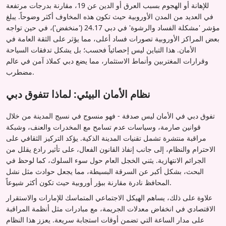
للإهانة أو الهجوم بسبب العرق أو الدين عن 19، مقارنة بدرجات مرتفعة
في العديد من المدن الأوروبية حيث تكون هذه المخاوف أكثر وضوحاً. يبلغ
مؤشر 'مشكلة الفساد والرشوة' في دبي 24.17 ('منخفض')، في حين تواجه
بعض المراكز الأوروبية تصورات فساد أعلى، مما يؤثر على الثقة العامة في
الأمان. هذا التباين ليس إحصائياً فحسب؛ بل يشكل تدفقات السياحة
وقرارات المغتربين وأنماط الاستثمار، مما يضع دبي كملاذ آمن في عالم
مضطرب.
نظام الأمان البيئي: لماذا تتفوق دبي
تفوق دبي في الأمان ليس صدفة - فهو منسوج في نسيج المدينة من خلال
قوانين صارمة، وسياسات عدم تسامح مع المخدرات والعنف، وشبكة
مراقبة منتشرة تشمل تقنيات المدينة الذكية. يؤكد التركيز الثقافي على
الاحترام والنظام، إلى جانب إنفاذ القانون الفعال، على تأثير رادع يقلل من
الجرائم الانتهازية. يثني الخجل العام حول سوء السلوك، كما لوحظ في
البحث، بشكل أكبر عن السرقة البسيطة، مما يجعل حوادث مثل نشل
المحافظ نادرة مقارنة ببؤر أوروبية حيث تكون أكثر شيوعاً.
علاوة على ذلك، يساهم الهيكل الاجتماعي المتماسك للإمارات والاستقرار
الاقتصادي في انخفاض معدلات الجريمة، مع مبادرات مثل أنظمة المراقبة
على مدار الساعة التي تضمن أوقات استجابة سريعة. يعزز هذا النظام