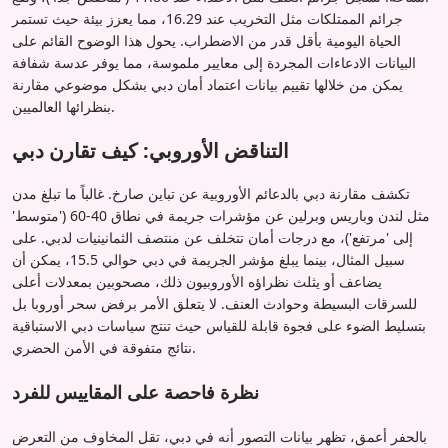
جرائم الممتلكات مثل التخريب عند 16.29، مما يعزز بيئة حيث تستمر
الحياة اليومية بأقل قدر من الاضطراب. يحول هذا الوضوح القائم على
البيانات الادعاءات المجردة إلى معايير ملموسة، مما يوفر عدسة شفافة
يمكن من خلالها تقييم بيانات اعتماد أمان دبي بشكل موضوعي مقارنة
بنظرائها العالميين.
التناقض الأوروبي: كيف تقارن دبي
تكشف مقارنة دبي بالدعائم الأوروبية عن تباين صارخ. غالباً ما تبلغ مدن
مثل لندن وباريس وبرلين عن مؤشرات جريمة في نطاق 40-60 ('متوسط'
إلى 'مرتفع')، مع درجات أمان تتخلف عن منتصف الثمانينيات لدبي. على
سبيل المثال، بينما يبلغ مؤشر الجريمة في دبي حوالي 15.5، يمكن أن
يضاعف أو يثلث نظراؤه الأوروبيون ذلك، مصحوبين بمعدلات أعلى
للسرقات البسيطة وحوادث العنف. لا يتعلق الأمر برفض سحر أوروبا بل
بتسليط الضوء على فجوة قابلة للقياس حيث تنتج سياسات دبي الاستباقية
نتائج متفوقة في الأمن الحضري.
نظرة فاحصة على المقاييس للفرد
بالحفر أعمق، تظهر بيانات التصور أنه في دبي، تقل المخاوف من التعرض