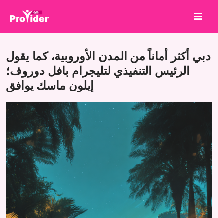
شارك لتربح!
دبي أكثر أماناً من المدن الأوروبية، كما يقول
من نحن
الرئيس التنفيذي لتليجرام بافل دوروف؛
إيلون ماسك يوافق
تسجيل الدخول
إنشاء حساب
الخدمات
API
الشروط
مدونة