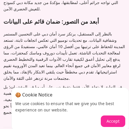
التي تواجه جرائم أعلى، لمطابقتها، مؤكدةً من جديد مكانة دبي كنموذج
للعيش الحضري الآمن.
أبعد من التصور: ضمان قائم على البيانات
بالنظر إلى المستقبل، يرتكز سرد أمان دبي على التحسين المستمر
وشفافية البيانات. مع تحديثات نومبيو التي تعكس اتجاهات ثابتة، تستعد
المدينة للحفاظ على ترتيبها بين أفضل 10 أمان عالمي، مستفيدةً من الرؤى
لمعالجة التحديات الناشئة. تعمل تأييدات دوروف وماسك كمحفزات، مما
يدفع إلى تحليل أعمق لكيفية تقارب الأدوات الرقمية والتخطيط الحضري
لرفع معايير الأمان في جميع أنحاء العالم. بينما تعيد المدن الأوروبية تقييم
استراتيجياتها، تقدم دبي مخططاً حيث يلتقي الابتكار بالإنفاذ، مما يخلق
مجتمعات مرنة تزدهر على الثقة والأمان.
في النهاية، لا يتعلق الأمر فقط بتفوق دبي على أوروبا في المؤشرات؛ بل
يتعلق بإعادة تعريف التميز الحضري في عصر حيث يكون الأمان ذا أهمية
🍪 Cookie Notice
قصوى. تظهر رحلة دبي أنه مع السياسات الصحيحة والمشاركة المجتمعية،
We use cookies to ensure that we give you the best
يمكن للمدن تحويل الأمان من أمل إلى ضمان، مما يلهم تحولاً عالمياً نحو
experience on our website.
بيئات أكثر أماناً وملاءمة للعيش للجميع.
Accept