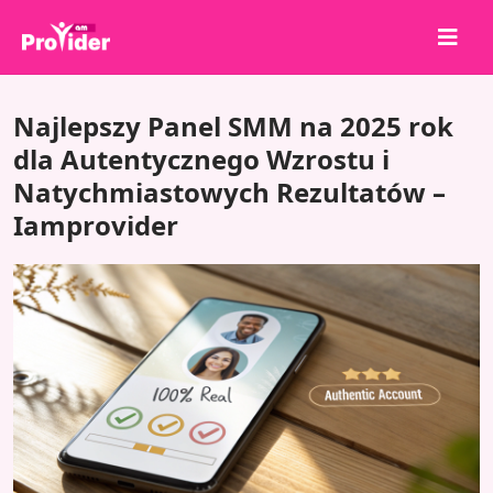
Udostępnij, aby wygrać!
Najlepszy Panel SMM na 2025 rok
O nas
dla Autentycznego Wzrostu i
Natychmiastowych Rezultatów –
Zaloguj się
Iamprovider
Zarejestruj się
Usługi
API
Warunki
Blog