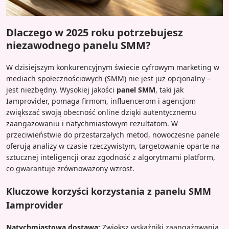
Dlaczego w 2025 roku potrzebujesz
niezawodnego panelu SMM?
W dzisiejszym konkurencyjnym świecie cyfrowym marketing w
mediach społecznościowych (SMM) nie jest już opcjonalny –
jest niezbędny. Wysokiej jakości
panel SMM
, taki jak
Iamprovider, pomaga firmom, influencerom i agencjom
zwiększać swoją obecność online dzięki autentycznemu
zaangażowaniu i natychmiastowym rezultatom. W
przeciwieństwie do przestarzałych metod, nowoczesne panele
oferują analizy w czasie rzeczywistym, targetowanie oparte na
sztucznej inteligencji oraz zgodność z algorytmami platform,
co gwarantuje zrównoważony wzrost.
Kluczowe korzyści korzystania z panelu SMM
Iamprovider
Natychmiastowa dostawa:
Zwiększ wskaźniki zaangażowania