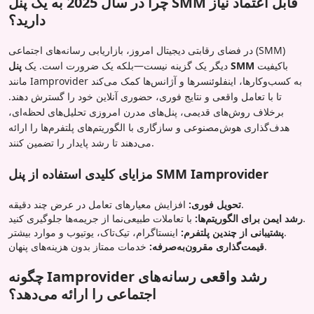
چرا در سال 2025 به یک پنل SMM قابل اعتماد نیاز
دارید؟
در فضای رقابتی دیجیتال امروز، بازاریابی رسانه‌های اجتماعی (SMM)
باکیفیت
پنل SMM
دیگر یک گزینه نیست—بلکه یک ضرورت است. یک
مانند Iamprovider به کسب‌وکارها، اینفلوئنسرها و آژانس‌ها کمک می‌کند
تا با تعامل واقعی و نتایج فوری، حضوری آنلاین خود را گسترش دهند.
برخلاف روش‌های قدیمی، پنل‌های مدرن امروزی تحلیل‌های لحظه‌ای،
هدف‌گذاری هوش‌مصنوعی و سازگاری با الگوریتم‌های پلتفرم‌ها را ارائه
می‌دهند تا رشد پایدار را تضمین کنند.
مزایای کلیدی استفاده از پنل SMM Iamprovider
افزایش معیارهای تعامل در عرض چند دقیقه.
تحویل فوری:
با تعاملات طبیعی‌نما از جریمه‌ها جلوگیری کنید.
رشد ایمن برای الگوریتم‌ها:
اینستاگرام، تیک‌تاک، یوتیوب و موارد بیشتر.
پشتیبانی از چندین پلتفرم:
خدمات ممتاز بدون هزینه‌های پنهان.
قیمت‌گذاری مقرون‌به‌صرفه:
چگونه Iamprovider رشد واقعی رسانه‌های
اجتماعی را ارائه می‌دهد؟