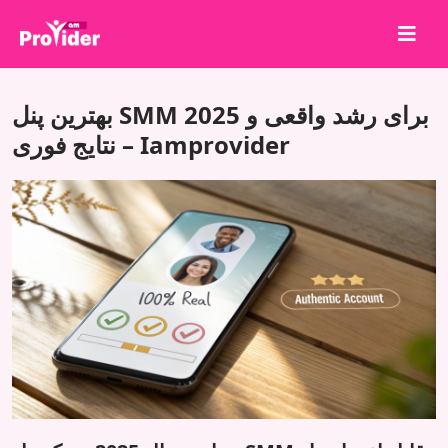
برای برنده شدن به اشتراک بگذارید!
بهترین پنل SMM 2025 برای رشد واقعی و
درباره ما
نتایج فوری – Iamprovider
ورود
ثبت نام
خدمات
API
شرایط
بلاگ