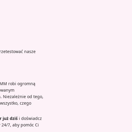
rzetestować nasze
 SMM robi ogromną
towanym
 Niezależnie od tego,
 wszystko, czego
 już dziś
i doświadcz
 24/7, aby pomóc Ci