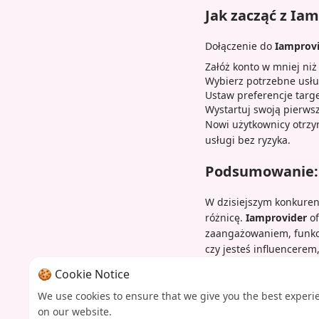
Jak zacząć z Ia
Dołączenie do
Iamprov
Załóż konto w mniej niż
Wybierz potrzebne usł
Ustaw preferencje targ
Wystartuj swoją pierws
Nowi użytkownicy otrz
usługi bez ryzyka.
Podsumowanie: 
W dzisiejszym konkure
różnicę.
Iamprovider
of
zaangażowaniem, funkcj
czy jesteś influencere
potrzebujesz, aby zdo
🍪 Cookie Notice
Gotowy, aby zmienić s
We use cookies to ensure that we give you the best experi
przyszłości marketingu
on our website.
zmaksymalizować wynik