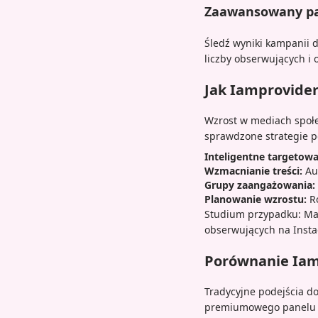
Zaawansowany pan
Śledź wyniki kampanii
liczby obserwujących i 
Jak Iamprovide
Wzrost w mediach społe
sprawdzone strategie 
Inteligentne targetowa
Wzmacnianie treści:
Aut
Grupy zaangażowania:
Planowanie wzrostu:
Ro
Studium przypadku: Ma
obserwujących na Inst
Porównanie Iam
Tradycyjne podejścia d
premiumowego panelu