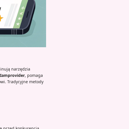
inują narzędzia
Iamprovider
, pomaga
owi. Tradycyjne metody
ę przed konkurencją,