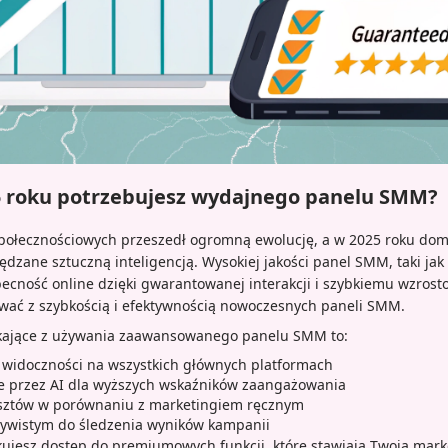
5 roku potrzebujesz wydajnego panelu SMM?
połecznościowych przeszedł ogromną ewolucję, a w 2025 roku dom
dzane sztuczną inteligencją. Wysokiej jakości panel SMM, taki jak
becność online dzięki gwarantowanej interakcji i szybkiemu wzrost
ować z szybkością i efektywnością nowoczesnych paneli SMM.
ikające z używania zaawansowanego panelu SMM to:
widoczności na wszystkich głównych platformach
e przez AI dla wyższych wskaźników zaangażowania
osztów w porównaniu z marketingiem ręcznym
czywistym do śledzenia wyników kampanii
ujesz dostęp do premiumowych funkcji, które stawiają Twoją mark