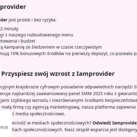
mprovider
ider
jest proste i bez ryzyka:
 2 minuty
ugi z naszego rozbudowanego menu
etowania i budżet
zą kampanię ze śledzeniem w czasie rzeczywistym
ymują 10% bonusowych środków na pierwszy depozyt, co pozwala p
Przyspiesz swój wzrost z Iamprovider
ncyjnym krajobrazie cyfrowym posiadanie odpowiednich narzędzi
eruje najbardziej zaawansowany panel SMM 2025 roku z gwaran
ami szybkiego wzrostu i niezrównanymi środkami bezpieczeństwa.
m, małą firmą czy agencją marketingową, nasza platforma zapewnia
minować media społecznościowe.
woją obecność w mediach społecznościowych?
Odwiedź Iamprovider
ence
 w mediach społecznościowych. Nasz zespół wsparcia jest dostępny
i.