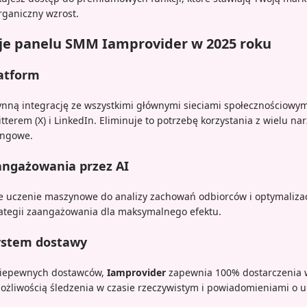
rganiczny wzrost.
cje panelu SMM Iamprovider w 2025 roku
latform
ynną integrację ze wszystkimi głównymi sieciami społecznościowy
tterem (X) i LinkedIn. Eliminuje to potrzebę korzystania z wielu na
ingowe.
angażowania przez AI
e uczenie maszynowe do analizy zachowań odbiorców i optymalizacj
trategii zaangażowania dla maksymalnego efektu.
stem dostawy
niepewnych dostawców,
Iamprovider
zapewnia 100% dostarczenia 
żliwością śledzenia w czasie rzeczywistym i powiadomieniami o u