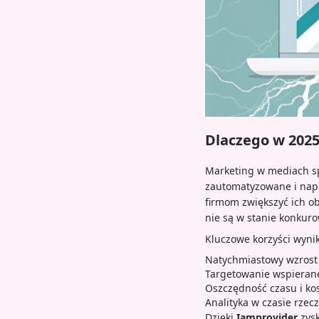
Dlaczego w 202
Marketing w mediach s
zautomatyzowane i napę
firmom zwiększyć ich o
nie są w stanie konkur
Kluczowe korzyści wyn
Natychmiastowy wzrost 
Targetowanie wspieran
Oszczędność czasu i k
Analityka w czasie rze
Dzięki
Iamprovider
zysk