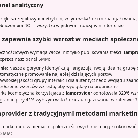
el analityczny
 dzięki szczegółowym metrykom, w tym wskaźnikom zaangażowania
obliczeniom ROI – wszystko w jednym intuicyjnym interfejsie.
r zapewnia szybki wzrost w mediach społecz
cznościowych wymaga więcej niż tylko publikowania treści.
Iampr
poprzez nasz panel SMM:
nie:
Nasze algorytmy identyfikują i angażują Twoją idealną grupę
omatyczne promowanie najlepiej działających postów
Wysokiej jakości grupy interakcji dla autentycznego wyglądu zaa
złożenie wzorców wzrostu, aby wyglądały na organiczne
rka kosmetyczna korzystająca z
Iamprovider
odnotowała 320% wzro
agramie przy 45% wyższym wskaźniku zaangażowania w zaledwie 3 
provider z tradycyjnymi metodami marketi
o marketingu w mediach społecznościowych nie mogą konkurować 
 SMM: