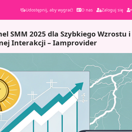
Udostępnij, aby wygrać!
O nas
Zaloguj się
nel SMM 2025 dla Szybkiego Wzrostu i
j Interakcji – Iamprovider