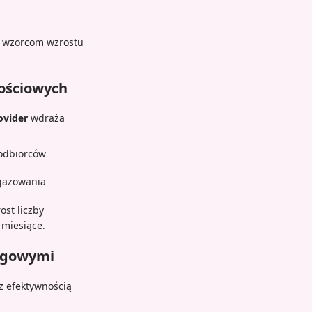
, wzorcom wzrostu
nościowych
ovider
wdraża
 odbiorców
ngażowania
st liczby
miesiące.
ngowymi
z efektywnością