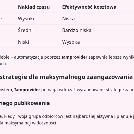
Nakład czasu
Efektywność kosztowa
e
Wysoki
Niska
Średni
Bardzo niska
Niski
Wysoka
iebie – automatyzacja poprzez
Iamprovider
zapewnia lepsze wynik
ach.
trategie dla maksymalnego zaangażowania
ostem,
Iamprovider
pomaga wdrażać wyrafinowane strategie zaa
jnego publikowania
e, kiedy Twoja grupa odbiorców jest najbardziej aktywna i planuje p
la maksymalnej widoczności.