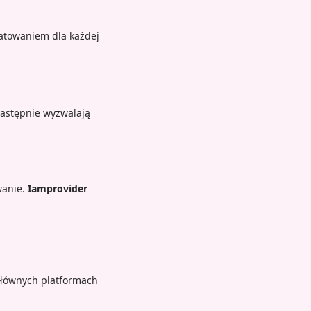
matowaniem dla każdej
następnie wyzwalają
wanie.
Iamprovider
głównych platformach