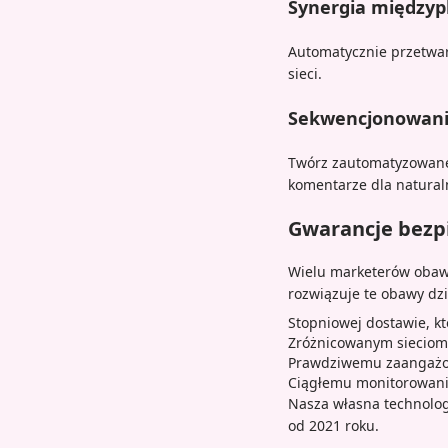
Synergia między
Automatycznie przetwar
sieci.
Sekwencjonowani
Twórz zautomatyzowane 
komentarze dla natural
Gwarancje bezpi
Wielu marketerów obaw
rozwiązuje te obawy dzi
Stopniowej dostawie, k
Zróżnicowanym sieciom 
Prawdziwemu zaangażow
Ciągłemu monitorowani
Nasza własna technolog
od 2021 roku.