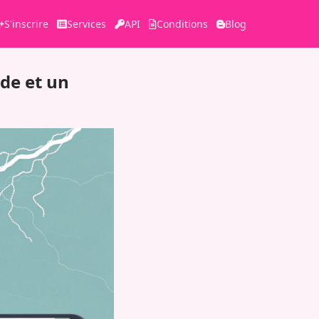
S'inscrire
Services
API
Conditions
Blog
de et un