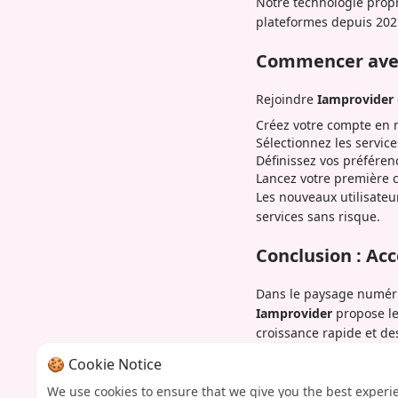
Notre technologie propr
plateformes depuis 202
Commencer ave
Rejoindre
Iamprovider
Créez votre compte en 
Sélectionnez les servic
Définissez vos préféren
Lancez votre première 
Les nouveaux utilisateu
services sans risque.
Conclusion : Ac
Dans le paysage numériq
Iamprovider
propose le
croissance rapide et de
marketing, notre platef
🍪 Cookie Notice
Prêt à transformer votr
We use cookies to ensure that we give you the best experi