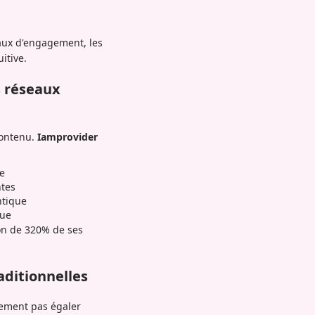
aux d'engagement, les
itive.
s réseaux
contenu.
Iamprovider
le
ntes
ntique
que
on de 320% de ses
ditionnelles
lement pas égaler