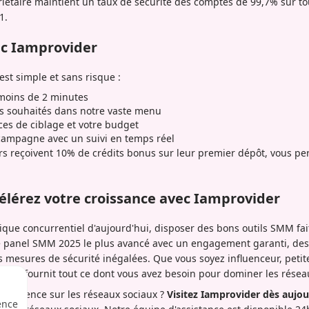
iétaire maintient un taux de sécurité des comptes de 99,7% sur tou
1.
c Iamprovider
est simple et sans risque :
moins de 2 minutes
es souhaités dans notre vaste menu
ces de ciblage et votre budget
campagne avec un suivi en temps réel
rs reçoivent 10% de crédits bonus sur leur premier dépôt, vous pe
célérez votre croissance avec Iamprovider
ue concurrentiel d'aujourd'hui, disposer des bons outils SMM fait 
 panel SMM 2025 le plus avancé avec un engagement garanti, des 
s mesures de sécurité inégalées. Que vous soyez influenceur, peti
orme fournit tout ce dont vous avez besoin pour dominer les résea
e présence sur les réseaux sociaux ?
Visitez Iamprovider dès aujou
ence