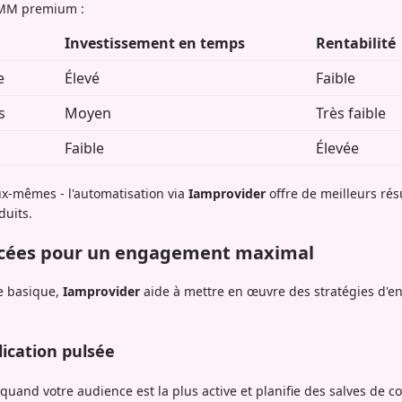
 SMM premium :
Investissement en temps
Rentabilité
e
Élevé
Faible
s
Moyen
Très faible
Faible
Élevée
eux-mêmes - l'automatisation via
Iamprovider
offre de meilleurs rés
duits.
ncées pour un engagement maximal
ce basique,
Iamprovider
aide à mettre en œuvre des stratégies d'
ication pulsée
 quand votre audience est la plus active et planifie des salves de 