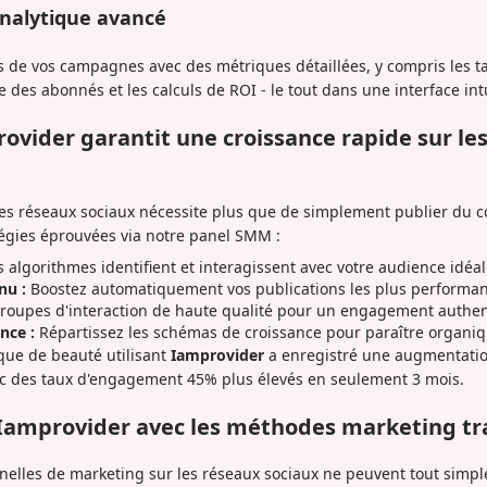
analytique avancé
s de vos campagnes avec des métriques détaillées, y compris les t
des abonnés et les calculs de ROI - le tout dans une interface intu
ider garantit une croissance rapide sur le
les réseaux sociaux nécessite plus que de simplement publier du 
égies éprouvées via notre panel SMM :
 algorithmes identifient et interagissent avec votre audience idéa
nu :
Boostez automatiquement vos publications les plus performa
roupes d'interaction de haute qualité pour un engagement authe
nce :
Répartissez les schémas de croissance pour paraître organi
que de beauté utilisant
Iamprovider
a enregistré une augmentati
 des taux d'engagement 45% plus élevés en seulement 3 mois.
amprovider avec les méthodes marketing tra
nelles de marketing sur les réseaux sociaux ne peuvent tout simp