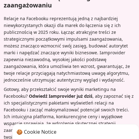
zaangażowaniu
Relacje na Facebooku reprezentują jedną z najbardziej
niewykorzystanych okazji dla marek do łączenia się z ich
publicznością w 2025 roku. Łącząc atrakcyjne treści ze
strategicznymi początkowymi impulsami zaangażowania,
możesz znacząco wzmocnić swój zasięg, budować autorytet
marki i napędzać znaczące wyniki biznesowe. Iamprovider
zapewnia niezawodną, wysokiej jakości podstawę
zaangażowania, która umożliwia ten wzrost, gwarantując, że
twoje relacje przyciągają natychmiastową uwagę algorytmu,
jednocześnie utrzymując autentyczny wygląd i wydajność.
Gotowy, aby przekształcić swoje wyniki marketingu na
Facebooku?
Odwiedź Iamprovider już dziś
, aby zapoznać się z
ich specjalistycznymi pakietami wyświetleń relacji na
Facebooku i zacząć maksymalizować potencjał swoich treści.
Ich intuicyjna platforma, konkurencyjne ceny i wyjątkowe
wsparcie sprawiają, że wdrożenie skutecznej strategii
zaangażowania jest prostsze niż kiedykolwiek. Nie pozwól, aby
🍪 Cookie Notice
twoje najlepsze treści pozostały niezauważone — wzmocnij