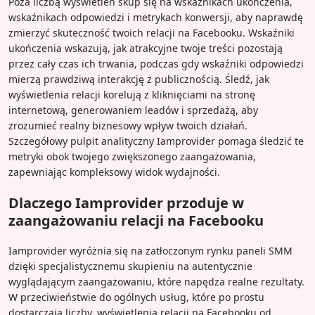
Poza liczbą wyświetleń skup się na wskaźnikach ukończenia,
wskaźnikach odpowiedzi i metrykach konwersji, aby naprawdę
zmierzyć skuteczność twoich relacji na Facebooku. Wskaźniki
ukończenia wskazują, jak atrakcyjne twoje treści pozostają
przez cały czas ich trwania, podczas gdy wskaźniki odpowiedzi
mierzą prawdziwą interakcję z publicznością. Śledź, jak
wyświetlenia relacji korelują z kliknięciami na stronę
internetową, generowaniem leadów i sprzedażą, aby
zrozumieć realny biznesowy wpływ twoich działań.
Szczegółowy pulpit analityczny Iamprovider pomaga śledzić te
metryki obok twojego zwiększonego zaangażowania,
zapewniając kompleksowy widok wydajności.
Dlaczego Iamprovider przoduje w
zaangażowaniu relacji na Facebooku
Iamprovider wyróżnia się na zatłoczonym rynku paneli SMM
dzięki specjalistycznemu skupieniu na autentycznie
wyglądającym zaangażowaniu, które napędza realne rezultaty.
W przeciwieństwie do ogólnych usług, które po prostu
dostarczają liczby, wyświetlenia relacji na Facebooku od