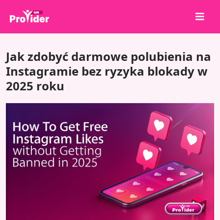
Udostępnij, aby wygrać!
Jak zdobyć darmowe polubienia na
O nas
Instagramie bez ryzyka blokady w
2025 roku
Zaloguj się
Zarejestruj się
Usługi
API
Warunki
Blog