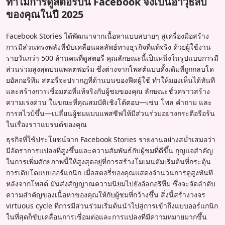
ทำไมการดูสตอรี่บน Facebook จึงเป็นอาวุธลับ
ของคุณในปี 2025
Facebook Stories ได้พัฒนาจากเนื้อหาแบบสบายๆ สู่เครื่องมือสร้าง
การมีส่วนทรงพลังที่ขับเคลื่อนผลลัพธ์ทางธุรกิจที่แท้จริง ด้วยผู้ใช้งาน
รายวันกว่า 500 ล้านคนที่ดูสตอรี่ คุณลักษณะนี้เป็นหนึ่งในรูปแบบการมี
ส่วนร่วมสูงสุดบนแพลตฟอร์ม ซึ่งต่างจากโพสต์แบบดั้งเดิมที่ถูกกลบโด
ยอัลกอริทึม สตอรี่จะปรากฎที่ด้านบนของฟีดผู้ใช้ ทำให้มองเห็นได้ทันที
และสร้างการเชื่อมต่อที่แท้จริงกับผู้ชมของคุณ ลักษณะชั่วคราวสร้าง
ความเร่งด่วน ในขณะที่คุณสมบัติเชิงโต้ตอบ—เช่น โพล คำถาม และ
การสไวป์ขึ้น—เปลี่ยนผู้ชมแบบแพสซีฟให้มีส่วนร่วมอย่างกระตือรือร้น
ในเรื่องราวแบรนด์ของคุณ
ธุรกิจที่ใช้ประโยชน์จาก Facebook Stories รายงานอย่างสม่ำเสมอว่า
มีอัตราการแปลงที่สูงขึ้นและความสัมพันธ์กับผู้ชมที่ดีขึ้น กุญแจสำคัญ
ในการเพิ่มศักยภาพนี้ให้สูงสุดอยู่ที่การสร้างโมเมนตัมเริ่มต้นที่กระตุ้น
การเติบโตแบบออร์แกนิก เมื่อสตอรี่ของคุณแสดงจำนวนการดูสูงทันที
หลังจากโพสต์ มันส่งสัญญาณความนิยมไปยังอัลกอริทึม ซึ่งจะจัดลำดับ
ความสำคัญของเนื้อหาของคุณให้กับผู้ชมที่กว้างขึ้น สิ่งนี้สร้างวงจร
virtuous cycle ที่การมีส่วนร่วมเริ่มต้นนำไปสู่การเข้าถึงแบบออร์แกนิก
ในที่สุดก็ขับเคลื่อนการเชื่อมต่อและการแปลงที่มีความหมายมากขึ้น