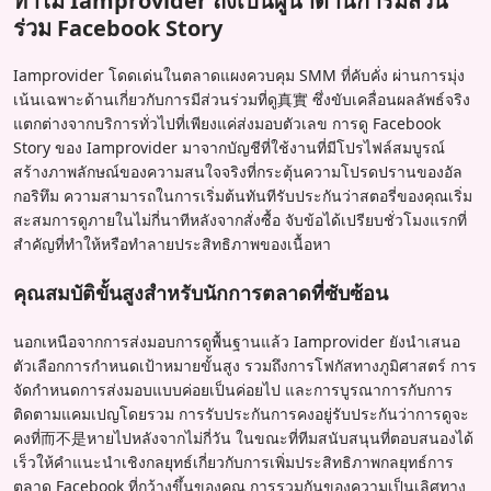
ทำไม Iamprovider ถึงเป็นผู้นำด้านการมีส่วน
ร่วม Facebook Story
Iamprovider โดดเด่นในตลาดแผงควบคุม SMM ที่คับคั่ง ผ่านการมุ่ง
เน้นเฉพาะด้านเกี่ยวกับการมีส่วนร่วมที่ดู真實 ซึ่งขับเคลื่อนผลลัพธ์จริง
แตกต่างจากบริการทั่วไปที่เพียงแค่ส่งมอบตัวเลข การดู Facebook
Story ของ Iamprovider มาจากบัญชีที่ใช้งานที่มีโปรไฟล์สมบูรณ์
สร้างภาพลักษณ์ของความสนใจจริงที่กระตุ้นความโปรดปรานของอัล
กอริทึม ความสามารถในการเริ่มต้นทันทีรับประกันว่าสตอรี่ของคุณเริ่ม
สะสมการดูภายในไม่กี่นาทีหลังจากสั่งซื้อ จับข้อได้เปรียบชั่วโมงแรกที่
สำคัญที่ทำให้หรือทำลายประสิทธิภาพของเนื้อหา
คุณสมบัติขั้นสูงสำหรับนักการตลาดที่ซับซ้อน
นอกเหนือจากการส่งมอบการดูพื้นฐานแล้ว Iamprovider ยังนำเสนอ
ตัวเลือกการกำหนดเป้าหมายขั้นสูง รวมถึงการโฟกัสทางภูมิศาสตร์ การ
จัดกำหนดการส่งมอบแบบค่อยเป็นค่อยไป และการบูรณาการกับการ
ติดตามแคมเปญโดยรวม การรับประกันการคงอยู่รับประกันว่าการดูจะ
คงที่而不是หายไปหลังจากไม่กี่วัน ในขณะที่ทีมสนับสนุนที่ตอบสนองได้
เร็วให้คำแนะนำเชิงกลยุทธ์เกี่ยวกับการเพิ่มประสิทธิภาพกลยุทธ์การ
ตลาด Facebook ที่กว้างขึ้นของคุณ การรวมกันของความเป็นเลิศทาง