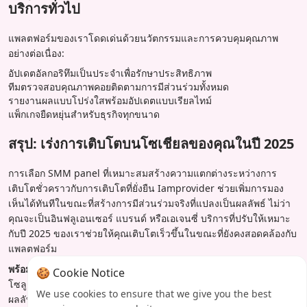
บริการทั่วไป
แพลตฟอร์มของเราโดดเด่นด้วยนวัตกรรมและการควบคุมคุณภาพ
อย่างต่อเนื่อง:
อัปเดตอัลกอริทึมเป็นประจำเพื่อรักษาประสิทธิภาพ
ทีมตรวจสอบคุณภาพคอยติดตามการมีส่วนร่วมทั้งหมด
รายงานผลแบบโปร่งใสพร้อมอัปเดตแบบเรียลไทม์
แพ็กเกจยืดหยุ่นสำหรับธุรกิจทุกขนาด
สรุป: เร่งการเติบโตบนโซเชียลของคุณในปี 2025
การเลือก SMM panel ที่เหมาะสมสร้างความแตกต่างระหว่างการ
เติบโตชั่วคราวกับการเติบโตที่ยั่งยืน Iamprovider ช่วยเพิ่มการมอง
เห็นได้ทันทีในขณะที่สร้างการมีส่วนร่วมจริงที่แปลงเป็นผลลัพธ์ ไม่ว่า
คุณจะเป็นอินฟลูเอนเซอร์ แบรนด์ หรือเอเจนซี่ บริการที่ปรับให้เหมาะ
กับปี 2025 ของเราช่วยให้คุณเติบโตเร็วขึ้นในขณะที่ยังคงสอดคล้องกับ
แพลตฟอร์ม
พร้อมเปลี่ยนแปลงการมีอยู่บนโซเชียลของคุณแล้วหรือยัง?
มาสำรวจ
🍪 Cookie Notice
โซลูชัน SMM ของ Iamprovider วันนี้และสัมผัสการเติบโตที่ส่งผลต่อ
We use cookies to ensure that we give you the best
ผลลัพธ์ทางธุรกิจของคุณจริงๆ ทีมงานของเราพร้อมช่วยคุณสร้าง