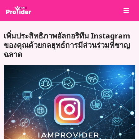
แชร์เพื่อชนะ!
เพิ่มประสิทธิภาพอัลกอริทึม Instagram
เกี่ยวกับเรา
ของคุณด้วยกลยุทธ์การมีส่วนร่วมที่ชาญ
ฉลาด
เข้าสู่ระบบ
สมัครสมาชิก
บริการ
API
ข้อตกลง
บล็อก