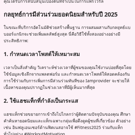
คุณได้รับการสนับสนุนเบื้องต้นที่จำเป็นในการแพร่ไวรัล
กลยุทธ์การมีส่วนร่วมยอดนิยมสำหรับปี 2025
ในขณะที่บริการอัตโนมัติช่วยสร้างพื้นฐาน การผสมผสานกับกลยุทธ์แบ
บออร์แกนิกจะช่วยเพิ่มผลลัพธ์สูงสุด นี่คือวิธีใช้ทั้งสองอย่างอย่างมี
ประสิทธิภาพ:
1. กำหนดเวลาโพสต์ให้เหมาะสม
เวลาเป็นสิ่งสำคัญ วิเคราะห์ช่วงเวลาที่ผู้ชมของคุณใช้งานบ่อยที่สุดโดย
ใช้ข้อมูลเชิงลึกจากแพลตฟอร์ม และกำหนดเวลาโพสต์ให้สอดคล้องกัน
การใช้ร่วมกับการเพิ่มการมีส่วนร่วมทันทีของ Iamprovider จะช่วยให้
เนื้อหาของคุณปรากฏในช่วงเวลาที่มีผู้เห็นมากที่สุด
2. ใช้แฮชแท็กที่กำลังเป็นกระแส
แฮชแท็กช่วยขยายการเข้าถึงไปไกลกว่าผู้ติดตามปัจจุบันของคุณ ศึกษา
คำค้นหายอดนิยมและแท็กเฉพาะกลุ่มเพื่อดึงดูดผู้ชมที่เกี่ยวข้อง ตัวอย่าง
เช่น อินฟลูเอนเซอร์ด้านฟิตเนสอาจใช้ #Fitness2025 ร่วมกับแท็ก
ทั่วไปอย่าง #WorkoutMotivation