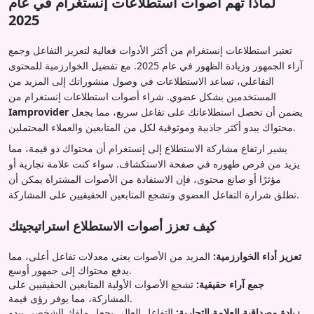
لماذا تهم أصوات استطلاعات إنستغرام في عام
2025
تعتبر استطلاعات إنستغرام من أكثر الأدوات فعالية لتعزيز التفاعل وجمع
آراء الجمهور وزيادة الظهور في عام 2025. مع تفضيل الخوارزمية للمحتوى
التفاعلي، تساعد الاستطلاعات في وصول منشوراتك إلى المزيد من
المستخدمين بشكل عضوي. شراء أصوات استطلاعات إنستغرام من
يضمن أن تحصل استطلاعاتك على تفاعل سريع، مما يجعل
Iamprovider
محتواك يبدو أكثر جاذبية وموثوقية لكل من المتابعين والعملاء المحتملين.
يشير ارتفاع مشاركة الاستطلاع إلى إنستغرام أن محتواك ذو قيمة، مما
يزيد من فرص ظهوره في صفحة الاستكشاف. سواء كنت علامة تجارية أو
مؤثرًا أو صانع محتوى، فإن الاستفادة من الأصوات المشتراة يمكن أن
تطلق شرارة التفاعل العضوي وتشجع المتابعين الحقيقيين على المشاركة.
كيف تعزز أصوات الاستطلاع استراتيجيتك
تعزيز أداء الخوارزمية:
المزيد من الأصوات يعني معدلات تفاعل أعلى، مما
يدفع محتواك إلى جمهور أوسع.
جمع آراء حقيقية:
تشجع الأصوات الأولية المتابعين الحقيقيين على
المشاركة، مما يوفر رؤى قيمة.
زيادة مصداقية العلامة التجارية:
التفاعل العالي يجعل ملفك الشخصي يبدو