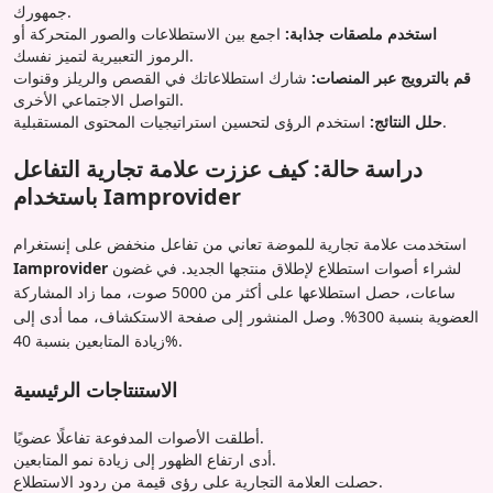
جمهورك.
استخدم ملصقات جذابة:
اجمع بين الاستطلاعات والصور المتحركة أو
الرموز التعبيرية لتميز نفسك.
قم بالترويج عبر المنصات:
شارك استطلاعاتك في القصص والريلز وقنوات
التواصل الاجتماعي الأخرى.
استخدم الرؤى لتحسين استراتيجيات المحتوى المستقبلية.
حلل النتائج:
دراسة حالة: كيف عززت علامة تجارية التفاعل
باستخدام Iamprovider
استخدمت علامة تجارية للموضة تعاني من تفاعل منخفض على إنستغرام
لشراء أصوات استطلاع لإطلاق منتجها الجديد. في غضون
Iamprovider
ساعات، حصل استطلاعها على أكثر من 5000 صوت، مما زاد المشاركة
العضوية بنسبة 300%. وصل المنشور إلى صفحة الاستكشاف، مما أدى إلى
زيادة المتابعين بنسبة 40%.
الاستنتاجات الرئيسية
أطلقت الأصوات المدفوعة تفاعلًا عضويًا.
أدى ارتفاع الظهور إلى زيادة نمو المتابعين.
حصلت العلامة التجارية على رؤى قيمة من ردود الاستطلاع.