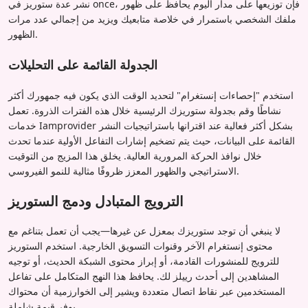
نشر عدة ستوريز في once، فإن توزيعها على مدار اليوم يحافظ على ظهور
ملفك الشخصي باستمرار في خلاصة متابعيك ويزيد من إجمالي عدد مرات
الظهور.
الجدولة القائمة على التحليلات
استخدم "إحصاءات إنستغرام" لتحديد الوقت الذي يكون فيه جمهورك أكثر
نشاطًا وقم بجدولة ستوريزك الرئيسية خلال هذه الفترات الذروة. تعمل
خدمات Iamprovider بشكل أكثر فعالية عند اقترانها باستراتيجيات النشر
القائمة على البيانات، حيث يتم تضخيم إشارات التفاعل الأولية عندما تحدث
خلال نوافذ الحركة المرورية العالية. يخلق هذا المزيج من التوقيت
الاستراتيجي والظهور المعزز ظروفًا مثالية للنمو الفيروسي.
الترويج المتبادل ودمج الستوريز
لا ينبغي أن توجد ستوريزك بمعزل عن غيرها—يجب أن تعمل بتناغم مع
محتوى إنستغرام الآخر وقنوات التسويق الخارجية. استخدم الستوريز
للترويج للمنشورات القادمة، أو إبراز محتوى الشبكة الحديث، أو توجيه
المشاهدين إلى أحدث رييلز لك. يحافظ هذا النهج المتكامل على تفاعل
المستخدمين عبر نقاط اتصال متعددة ويشير إلى الخوارزمية أن محتواك
يوفر قيمة شاملة.