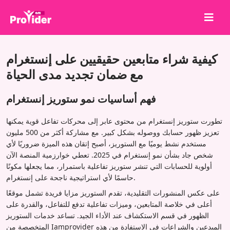
شارك لتربح!
كيفية شراء متابعين حقيقيين على إنستغرام
من نحن
مع ضمان تجديد مدى الحياة
تسجيل الدخول
فهم أساسيات نمو ستوريز إنستغرام
إنشاء حساب
تطورت ستوريز إنستغرام من محتوى عابر إلى محركات تفاعل قوية يمكنها
الخدمات
تعزيز ظهور حسابك ووصوله بشكل كبير. مع مشاركة أكثر من 500 مليون
API
مستخدم نشط يوميًا مع الستوريز، أصبح إتقان هذه الميزة ضروريًا لأي
شخص جاد بشأن نمو إنستغرام في 2025. تعطي خوارزمية المنصة الآن
الشروط
أولوية للحسابات التي تنشر ستوريز تفاعلية باستمرار، مما يجعلها مكونًا
حاسمًا لأي استراتيجية ناجحة على إنستغرام.
مدونة
على عكس المنشورات التقليدية، تقدم الستوريز مزايا فريدة تشمل موقعًا
أعلى في خلاصة المتابعين، وميزات تفاعلية تدفع للتفاعل، والقدرة على
الظهور في قسم الاستكشاف عند الأداء الجيد. تساعد خدمات الستوريز
المتخصصة من Iamprovider المبدعين والشراعات في الاستفادة من هذه