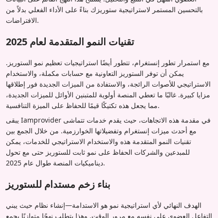
بالتحسين المستمر لاستراتيجية ستوريزك بناءً على الأداء الفعلي بدلاً من
الافتراضات.
تقنيات النمو المتقدمة لعام 2025
مع استمرار تطور إنستغرام، تتطور أيضًا استراتيجيات تعظيم نمو الستوريز.
يمكن أن توفر الستوريز التعاونية مع حسابات مكملة، والاستخدام
الاستراتيجي للأصوات الرائجة، والاستفادة من الميزات الجديدة فور إطلاقها
مزايا كبيرة. غالبًا ما تعطي المنصة أولوية للمتبنين الأوائل للميزات الجديدة،
مما يجعل هذه تكتيكًا قيمًا للحفاظ على الميزة التنافسية.
يبقى Iamprovider في مقدمة هذه الاتجاهات، حيث يقدم خدمات تتماشى
مع أحدث ميزات إنستغرام وتفضيلاتها الخوارزمية. من خلال الجمع بين
تقنيات النمو المتقدمة هذه والاستخدام الاستراتيجي للخدمات، يمكن
للمبدعين والشركات الحفاظ على نمو ثابت للستوريز حتى مع تحول
ديناميكيات المنصة طوال عام 2025.
بناء زخم مستدام للستوريز
الهدف النهائي لأي استراتيجية نمو هو الاستدامة—إنشاء نظام حيث يبني
التفاعل العضوي على نفسه مع مرور الوقت. وهذا يتطلب نهجًا متوازنًا يجمع