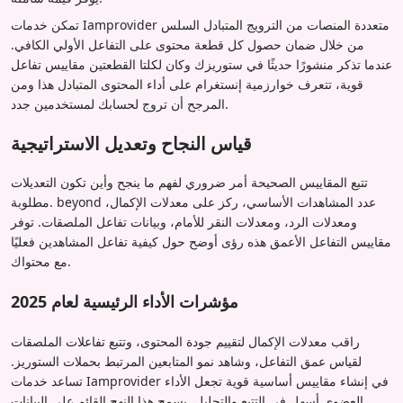
تمكن خدمات Iamprovider متعددة المنصات من الترويج المتبادل السلس
من خلال ضمان حصول كل قطعة محتوى على التفاعل الأولي الكافي.
عندما تذكر منشورًا حديثًا في ستوريزك وكان لكلتا القطعتين مقاييس تفاعل
قوية، تتعرف خوارزمية إنستغرام على أداء المحتوى المتبادل هذا ومن
المرجح أن تروج لحسابك لمستخدمين جدد.
قياس النجاح وتعديل الاستراتيجية
تتبع المقاييس الصحيحة أمر ضروري لفهم ما ينجح وأين تكون التعديلات
مطلوبة. beyond عدد المشاهدات الأساسي، ركز على معدلات الإكمال،
ومعدلات الرد، ومعدلات النقر للأمام، وبيانات تفاعل الملصقات. توفر
مقاييس التفاعل الأعمق هذه رؤى أوضح حول كيفية تفاعل المشاهدين فعليًا
مع محتواك.
مؤشرات الأداء الرئيسية لعام 2025
راقب معدلات الإكمال لتقييم جودة المحتوى، وتتبع تفاعلات الملصقات
لقياس عمق التفاعل، وشاهد نمو المتابعين المرتبط بحملات الستوريز.
تساعد خدمات Iamprovider في إنشاء مقاييس أساسية قوية تجعل الأداء
العضوي أسهل في التتبع والتحليل. يسمح هذا النهج القائم على البيانات