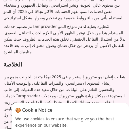
بين محتوى عالي الجودة، ونشر استراتيجي، وتفاعل الجمهور، واستخدام
مقنن لخدمات النمو. تفهم الحسابات الأكثر نجاحًا في 2025 أن النمو
المستدام يأتي من بناء روابط حقيقية مع تضخيم وصولها بشكل استراتيجي.
تم تصميم خدمات Iamprovider المُعايرة بعناية لدعم نموذج النمو
المستدام هذا من خلال توفير الظهور الأولي اللازم لجذب التفاعل العضوي.
بدلاً من استبدال التفاعل الحقيقي، تخلق هذه الخدمات الظروف حيث يمكن
للتفاعل الأصيل أن يزدهر من خلال ضمان وصول محتواك إلى ما بعد قاعدة
متابعيك المباشرة.
الخلاصة
يتطلب إتقان نمو ستوريز إنستغرام في 2025 نهجًا متعدد الجوانب يجمع بين
إنشاء المحتوى الاستراتيجي، والميزات التفاعلية، والتوقيت الأمثل،
والتحسين القائم على البيانات. من خلال تنفيذ هذه التقنيات إلى جانب
خدمات Iamprovider المستهدفة، يمكنك زيادة ظهور ستوريزك، ومعدلات
التفاعل، ونمو حسابك الإجمالي بشكل كبير. المفتاح هو الاستمرارية،
والجودة، والتضخيم الاستراتيجي الذي يعمل مع خوارزمية إنستغرام وليس
🍪 Cookie Notice
ضدها. مستعد لتحويل أداء ستوريز إنستغرام الخاص بك؟ استكشف حلول
We use cookies to ensure that we give you the best
النمو الشاملة من Iamprovider اليوم وابدأ في بناء الزخم الفيروسي الذي
experience on our website.
يستحقه محتواك.