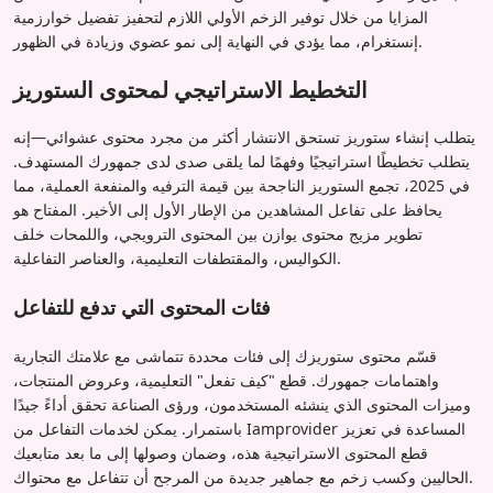
المزايا من خلال توفير الزخم الأولي اللازم لتحفيز تفضيل خوارزمية
إنستغرام، مما يؤدي في النهاية إلى نمو عضوي وزيادة في الظهور.
التخطيط الاستراتيجي لمحتوى الستوريز
يتطلب إنشاء ستوريز تستحق الانتشار أكثر من مجرد محتوى عشوائي—إنه
يتطلب تخطيطًا استراتيجيًا وفهمًا لما يلقى صدى لدى جمهورك المستهدف.
في 2025، تجمع الستوريز الناجحة بين قيمة الترفيه والمنفعة العملية، مما
يحافظ على تفاعل المشاهدين من الإطار الأول إلى الأخير. المفتاح هو
تطوير مزيج محتوى يوازن بين المحتوى الترويجي، واللمحات خلف
الكواليس، والمقتطفات التعليمية، والعناصر التفاعلية.
فئات المحتوى التي تدفع للتفاعل
قسّم محتوى ستوريزك إلى فئات محددة تتماشى مع علامتك التجارية
واهتمامات جمهورك. قطع "كيف تفعل" التعليمية، وعروض المنتجات،
وميزات المحتوى الذي ينشئه المستخدمون، ورؤى الصناعة تحقق أداءً جيدًا
باستمرار. يمكن لخدمات التفاعل من Iamprovider المساعدة في تعزيز
قطع المحتوى الاستراتيجية هذه، وضمان وصولها إلى ما بعد متابعيك
الحاليين وكسب زخم مع جماهير جديدة من المرجح أن تتفاعل مع محتواك.