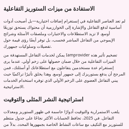
الاستفادة من ميزات الستوريز التفاعلية
لم تعد العناصر التفاعلية في إنستغرام إضافات اختيارية—بل أصبحت أدوات
أساسية لدفع التفاعل والإشارة إلى الخوارزمية أن محتواك يستحق توزيعًا
أوسع. لا تزيد الاستطلاعات والاختبارات وملصقات الأسئلة وشرائح
الإيموجي من التفاعل المباشر فحسب، بل توفر أيضًا رؤى قيمة حول
تفضيلات وسلوكيات جمهورك.
يمكن لخدمات التفاعل المستهدفة من Iamprovider تضخيم تأثير هذه
الميزات التفاعلية من خلال ضمان حصولها على زخم أولي. عندما يرى
إنستغرام عدة مستخدمين يتفاعلون مع استطلاعاتك أو أسئلتك، فمن
المرجح أن يدفع بستوريزك إلى جمهور أوسع. وهذا يخلق تأثيرًا تراكميًا حيث
يبني التفاعل العضوي على الزخم الأولي الذي توفره استخدام الخدمات
الاستراتيجية.
استراتيجية النشر المثلى والتوقيت
يلعب الاستمرارية والتوقيت أدوارًا حاسمة في ظهور الستوريز ومعدلات
التفاعل. في 2025، تحافظ الحسابات الأكثر نجاحًا على جدول منتظم
للستوريز مع التكيف مع ساعات النشاط الخاصة بجمهورها المحدد. بدلاً من