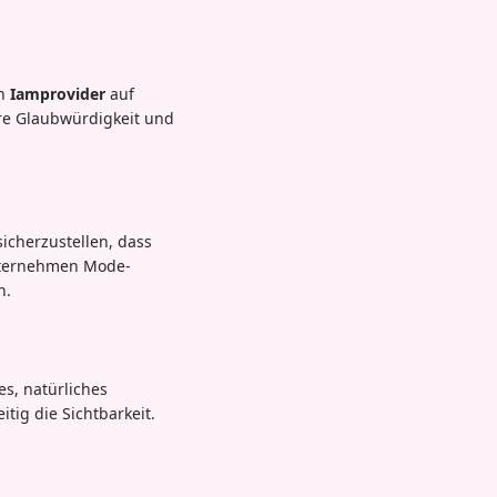
ch
Iamprovider
auf
hre Glaubwürdigkeit und
icherzustellen, dass
Unternehmen Mode-
n.
es, natürliches
tig die Sichtbarkeit.