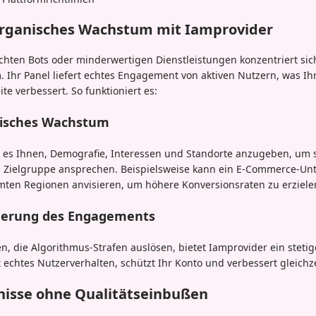
 organisches Wachstum mit Iamprovider
chten Bots oder minderwertigen Dienstleistungen konzentriert si
 Ihr Panel liefert echtes Engagement von aktiven Nutzern, was I
te verbessert. So funktioniert es:
fisches Wachstum
 es Ihnen, Demografie, Interessen und Standorte anzugeben, um s
ige Zielgruppe ansprechen. Beispielsweise kann ein E-Commerce-
mten Regionen anvisieren, um höhere Konversionsraten zu erziele
igerung des Engagements
en, die Algorithmus-Strafen auslösen, bietet Iamprovider ein stetig
 echtes Nutzerverhalten, schützt Ihr Konto und verbessert gleichzei
nisse ohne Qualitätseinbußen