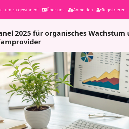
le, um zu gewinnen!
Über uns
Anmelden
Registrieren
nel 2025 für organisches Wachstum u
 Iamprovider