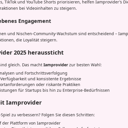
s, TikTok und YouTube Shorts priorisieren, helfen Iamprovider’s Di
raktionen bei Videoinhalten zu steigern.
ebenes Engagement
onen und Nischen-Community-Wachstum sind entscheidend – Iampr
tionen, die Loyalität steigern.
der 2025 heraussticht
sind gleich. Das macht
Iamprovider
zur besten Wahl:
nalysen und Fortschrittsverfolgung
Verfügbarkeit und konsistente Ergebnisse
rtanforderungen oder riskante Praktiken
istungen für Startups bis hin zu Enterprise-Bedürfnissen
mit Iamprovider
-Spiel zu verbessern? Folgen Sie diesen Schritten:
uf der Plattform von Iamprovider