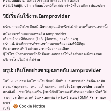
ความปลอดภัย:
ไม่ต้องใช้รหัสผ่านหรือวิธีการที่เสี่ยง
ความยืดหยุ่น:
บริการที่ตอบโจทย์ตั้งแต่สตาร์ทอัพไปจนถึงระดับองค์กร
วิธีเริ่มต้นใช้งาน Iamprovider
พร้อมยกระดับโซเชียลมีเดียของคุณแล้วหรือยัง? ทำตามขั้นตอนเหล่านี้:
สมัครสมาชิกบนแพลตฟอร์ม Iamprovider
เลือกบริการที่ต้องการ (ไลก์, ผู้ติดตาม, ยอดวิว ฯลฯ)
ปรับแต่งตัวเลือกการกำหนดเป้าหมายเพื่อผลลัพธ์ที่ดีที่สุด
ติดตามการเติบโตผ่านแดชบอร์ดรายละเอียด
ผู้ใช้ใหม่มักสามารถเข้าถึงข้อเสนอทดลองใช้หรือส่วนลดเพื่อทดสอบ
บริการโดยไม่มีค่าใช้จ่าย
สรุป: เติบโตอย่างชาญฉลาดกับ Iamprovider
ในปี 2025 การเติบโตบนโซเชียลมีเดียที่ประสบความสำเร็จต้องอาศัย
ความสมดุลระหว่างความเร็วและความจริงใจ
Iamprovider
มอบทั้ง
สองสิ่งนี้—ช่วยให้คุณสร้างผู้ชมที่ภักดีในขณะที่ได้รับความนิยมทันที ไม่
ว่าคุณจะเป็นแบรนด์ อินฟลูเอนเซอร์ หรือครีเอเตอร์ SMM Panel ของ
พวกเขามีเครื่องมือที่จะช่วยให้คุณอยู่ข้างหน้าในโลกดิจิทัลที่
🍪 Cookie Notice
เปลี่ยนแปลงตลอดเวลา