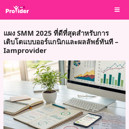
แชร์เพื่อชนะ!
แผง SMM 2025 ที่ดีที่สุดสำหรับการ
เกี่ยวกับเรา
เติบโตแบบออร์แกนิกและผลลัพธ์ทันที –
Iamprovider
เข้าสู่ระบบ
สมัครสมาชิก
บริการ
API
ข้อตกลง
บล็อก