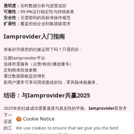
透明度：
实时数据分析与进度追踪
可靠性：
99.9%运行稳定性与持续效果
安全性：
无需密码的高标准操作规范
扩展性：
覆盖初创企业到集团级需求
Iamprovider入门指南
准备好升级您的社媒运营了吗？只需四步：
注册Iamprovider平台
选择所需服务（点赞/粉丝/播放量等）
定制精准投放参数
通过数据面板监控增长
新用户通常可享试用优惠或折扣，零风险体验服务。
结语：与Iamprovider共赢2025
2025年的社媒成功需要速度与真实性的平衡。
Iamprovider
双管齐
下——既帮助建立忠实粉丝群，又能获得即时曝光。无论品牌、KOL
🍪 Cookie Notice
还是内容创作者，他们的SMM面板都提供了在数字浪潮中保持领先
的工具。
We use cookies to ensure that we give you the best