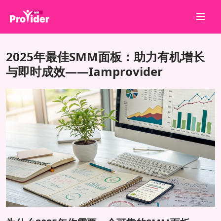
分享就能赢！
2025年最佳SMM面板：助力有机增长
关于我们
与即时成效——Iamprovider
登录
注册
服务
API
条款
博客