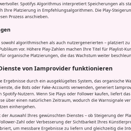
ertvoller. Spotifys Algorithmus interpretiert Speicherungen als s
ch Ihre Platzierung in Empfehlungsalgorithmen. Die Play-Steigeru
sen Prozess anschieben.
ungen
– sowohl algorithmischen als auch nutzergenerierten – platziert zu 
blikum vor. Höhere Play-Zahlen machen Ihre Titel für Playlist-Kur
 für organische Platzierungen, die das Wachstum weiter beschleu
-Dienste von Iamprovider funktionieren
hte Ergebnisse durch ein ausgeklügeltes System, das organische 
ienste, die Bots oder Fake-Accounts verwenden, generiert Iampro
Spotify-Nutzern. Wenn Sie Plays oder Follower kaufen, liefert da
eise über einen natürlichen Zeitraum, wodurch die Warnsignale ve
pitzen einhergehen.
t der Auswahl Ihres gewünschten Dienstes – ob Steigerung der Pl
Follower-Zahl oder Verbesserung der Sichtbarkeit Ihres Künstlerpro
libriert, um messbare Ergebnisse zu liefern und gleichzeitig die In