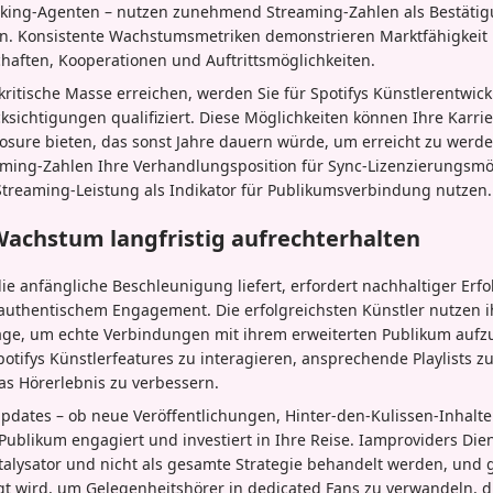
ooking-Agenten – nutzen zunehmend Streaming-Zahlen als Bestäti
hen. Konsistente Wachstumsmetriken demonstrieren Marktfähigkei
schaften, Kooperationen und Auftrittsmöglichkeiten.
kritische Masse erreichen, werden Sie für Spotifys Künstlerentw
ücksichtigungen qualifiziert. Diese Möglichkeiten können Ihre Karri
sure bieten, das sonst Jahre dauern würde, um erreicht zu werde
aming-Zahlen Ihre Verhandlungsposition für Sync-Lizenzierungsmö
Streaming-Leistung als Indikator für Publikumsverbindung nutzen.
achstum langfristig aufrechterhalten
 anfängliche Beschleunigung liefert, erfordert nachhaltiger Erfo
authentischem Engagement. Die erfolgreichsten Künstler nutzen i
lage, um echte Verbindungen mit ihrem erweiterten Publikum auf
potifys Künstlerfeatures zu interagieren, ansprechende Playlists z
as Hörerlebnis zu verbessern.
ates – ob neue Veröffentlichungen, Hinter-den-Kulissen-Inhalte o
ublikum engagiert und investiert in Ihre Reise. Iamproviders Die
atalysator und nicht als gesamte Strategie behandelt werden, und
igt wird, um Gelegenheitshörer in dedicated Fans zu verwandeln, d