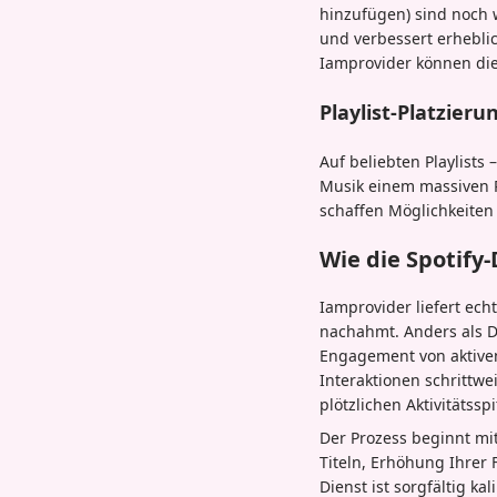
hinzufügen) sind noch w
und verbessert erhebli
Iamprovider können die
Playlist-Platzier
Auf beliebten Playlists 
Musik einem massiven Pu
schaffen Möglichkeiten
Wie die Spotify
Iamprovider liefert ec
nachahmt. Anders als D
Engagement von aktiven 
Interaktionen schrittw
plötzlichen Aktivitätss
Der Prozess beginnt mi
Titeln, Erhöhung Ihrer 
Dienst ist sorgfältig ka