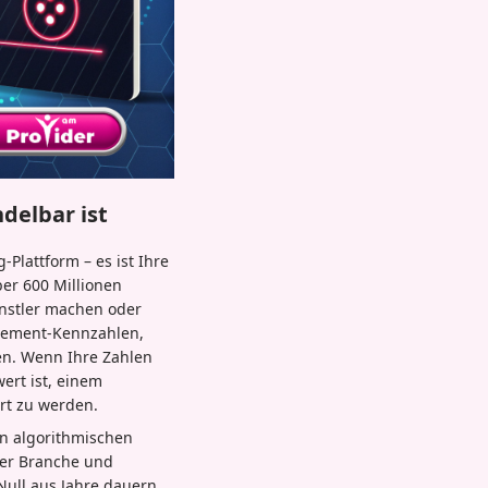
delbar ist
-Plattform – es ist Ihre
er 600 Millionen
ünstler machen oder
agement-Kennzahlen,
sen. Wenn Ihre Zahlen
wert ist, einem
ert zu werden.
en algorithmischen
der Branche und
ull aus Jahre dauern,