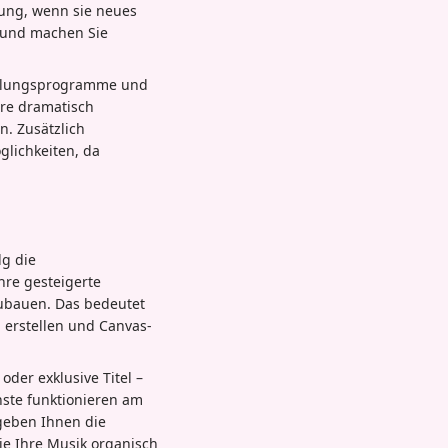
gung, wenn sie neues
t und machen Sie
icklungsprogramme und
ere dramatisch
n. Zusätzlich
glichkeiten, da
lg die
hre gesteigerte
zubauen. Das bedeutet
u erstellen und Canvas-
der exklusive Titel –
nste funktionieren am
 geben Ihnen die
ie Ihre Musik organisch