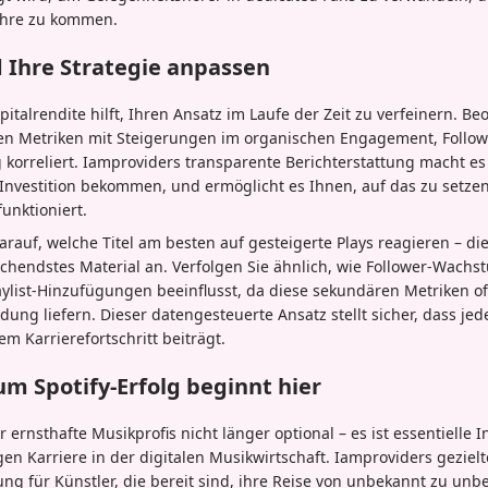
ahre zu kommen.
 Ihre Strategie anpassen
italrendite hilft, Ihren Ansatz im Laufe der Zeit zu verfeinern. Be
n Metriken mit Steigerungen im organischen Engagement, Follo
orreliert. Iamproviders transparente Berichterstattung macht es
 Investition bekommen, und ermöglicht es Ihnen, auf das zu setzen
unktioniert.
rauf, welche Titel am besten auf gesteigerte Plays reagieren – dies
chendstes Material an. Verfolgen Sie ähnlich, wie Follower-Wachs
list-Hinzufügungen beeinflusst, da diese sekundären Metriken oft
ung liefern. Dieser datengesteuerte Ansatz stellt sicher, dass jede
m Karrierefortschritt beiträgt.
um Spotify-Erfolg beginnt hier
 ernsthafte Musikprofis nicht länger optional – es ist essentielle I
en Karriere in der digitalen Musikwirtschaft. Iamproviders gezielt
ung für Künstler, die bereit sind, ihre Reise von unbekannt zu unbe