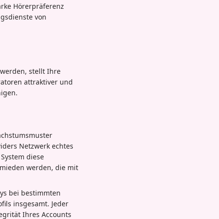
tarke Hörerpräferenz
ngsdienste von
werden, stellt Ihre
atoren attraktiver und
nigen.
Wachstumsmuster
viders Netzwerk echtes
s System diese
rmieden werden, die mit
ays bei bestimmten
fils insgesamt. Jeder
tegrität Ihres Accounts