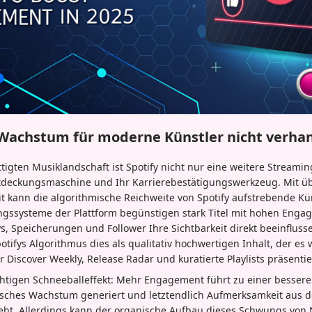
Wachstum für moderne Künstler nicht verhan
tigten Musiklandschaft ist Spotify nicht nur eine weitere Streaming
ntdeckungsmaschine und Ihr Karrierebestätigungswerkzeug. Mit üb
it kann die algorithmische Reichweite von Spotify aufstrebende K
gssysteme der Plattform begünstigen stark Titel mit hohen Eng
s, Speicherungen und Follower Ihre Sichtbarkeit direkt beeinflus
potifys Algorithmus dies als qualitativ hochwertigen Inhalt, der es 
 Discover Weekly, Release Radar und kuratierte Playlists präsenti
htigen Schneeballeffekt: Mehr Engagement führt zu einer besser
isches Wachstum generiert und letztendlich Aufmerksamkeit aus 
t. Allerdings kann der organische Aufbau dieses Schwungs von N