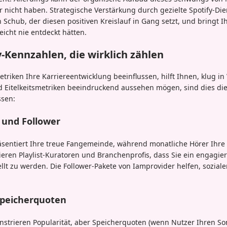
r nicht haben. Strategische Verstärkung durch gezielte Spotify-Di
n Schub, der diesen positiven Kreislauf in Gang setzt, und bringt I
leicht nie entdeckt hätten.
y-Kennzahlen, die wirklich zählen
triken Ihre Karriereentwicklung beeinflussen, hilft Ihnen, klug 
d Eitelkeitsmetriken beeindruckend aussehen mögen, sind dies die
ssen:
 und Follower
räsentiert Ihre treue Fangemeinde, während monatliche Hörer Ihre
ieren Playlist-Kuratoren und Branchenprofis, dass Sie ein engagie
tellt zu werden. Die Follower-Pakete von Iamprovider helfen, sozial
Speicherquoten
strieren Popularität, aber Speicherquoten (wenn Nutzer Ihren Son