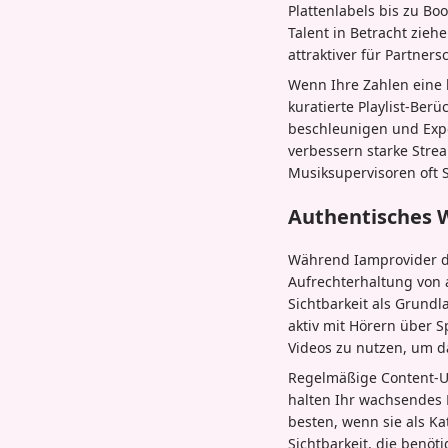
Plattenlabels bis zu B
Talent in Betracht zie
attraktiver für Partner
Wenn Ihre Zahlen eine 
kuratierte Playlist-Ber
beschleunigen und Expo
verbessern starke Stre
Musiksupervisoren oft 
Authentisches W
Während Iamprovider die
Aufrechterhaltung von 
Sichtbarkeit als Grund
aktiv mit Hörern über S
Videos zu nutzen, um d
Regelmäßige Content-Upd
halten Ihr wachsendes P
besten, wenn sie als K
Sichtbarkeit, die benöt