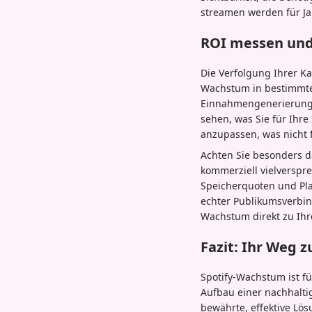
streamen werden für J
ROI messen und
Die Verfolgung Ihrer Kap
Wachstum in bestimmte
Einnahmengenerierung k
sehen, was Sie für Ihre
anzupassen, was nicht f
Achten Sie besonders da
kommerziell vielverspre
Speicherquoten und Play
echter Publikumsverbind
Wachstum direkt zu Ihre
Fazit: Ihr Weg z
Spotify-Wachstum ist für
Aufbau einer nachhaltig
bewährte, effektive Lös