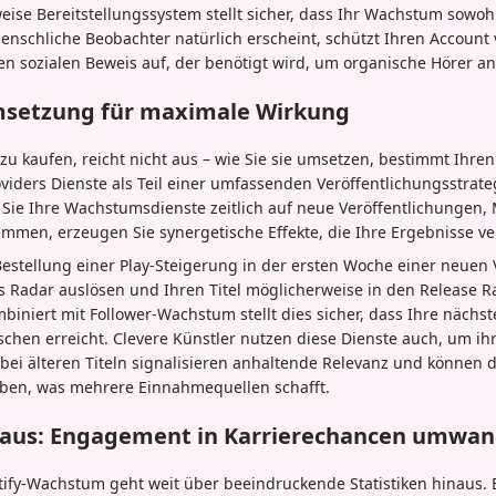
eise Bereitstellungssystem stellt sicher, dass Ihr Wachstum sowohl
enschliche Beobachter natürlich erscheint, schützt Ihren Account
en sozialen Beweis auf, der benötigt wird, um organische Hörer a
msetzung für maximale Wirkung
zu kaufen, reicht nicht aus – wie Sie sie umsetzen, bestimmt Ihren 
iders Dienste als Teil einer umfassenden Veröffentlichungsstrateg
 Sie Ihre Wachstumsdienste zeitlich auf neue Veröffentlichungen,
en, erzeugen Sie synergetische Effekte, die Ihre Ergebnisse ver
Bestellung einer Play-Steigerung in der ersten Woche einer neuen 
s Radar auslösen und Ihren Titel möglicherweise in den Release Ra
mbiniert mit Follower-Wachstum stellt dies sicher, dass Ihre nächs
hen erreicht. Clevere Künstler nutzen diese Dienste auch, um ih
 bei älteren Titeln signalisieren anhaltende Relevanz und können 
ben, was mehrere Einnahmequellen schafft.
naus: Engagement in Karrierechancen umwan
tify-Wachstum geht weit über beeindruckende Statistiken hinaus. 