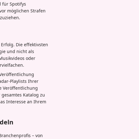
 für Spotifys
 vor möglichen Strafen
nzuziehen.
Erfolg. Die effektivsten
ie und nicht als
 Musikvideos oder
vielfachen.
Veröffentlichung
dar-Playlists Ihrer
te Veröffentlichung
r gesamtes Katalog zu
das Interesse an Ihrem
deln
Branchenprofis – von