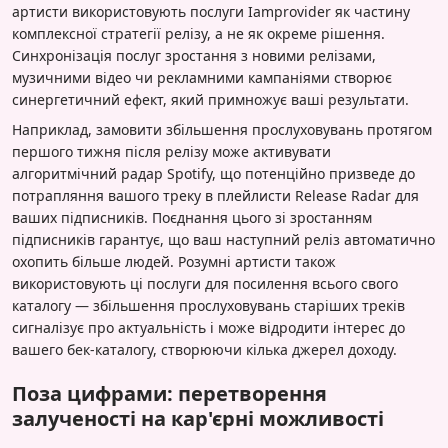
артисти використовують послуги Iamprovider як частину
комплексної стратегії релізу, а не як окреме рішення.
Синхронізація послуг зростання з новими релізами,
музичними відео чи рекламними кампаніями створює
синергетичний ефект, який примножує ваші результати.
Наприклад, замовити збільшення прослуховувань протягом
першого тижня після релізу може активувати
алгоритмічний радар Spotify, що потенційно призведе до
потрапляння вашого треку в плейлисти Release Radar для
ваших підписників. Поєднання цього зі зростанням
підписників гарантує, що ваш наступний реліз автоматично
охопить більше людей. Розумні артисти також
використовують ці послуги для посилення всього свого
каталогу — збільшення прослуховувань старіших треків
сигналізує про актуальність і може відродити інтерес до
вашего бек-каталогу, створюючи кілька джерел доходу.
Поза цифрами: перетворення
залученості на кар'єрні можливості