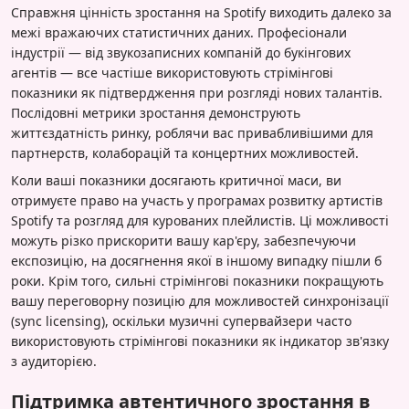
Справжня цінність зростання на Spotify виходить далеко за
межі вражаючих статистичних даних. Професіонали
індустрії — від звукозаписних компаній до букінгових
агентів — все частіше використовують стрімінгові
показники як підтвердження при розгляді нових талантів.
Послідовні метрики зростання демонструють
життєздатність ринку, роблячи вас привабливішими для
партнерств, колаборацій та концертних можливостей.
Коли ваші показники досягають критичної маси, ви
отримуєте право на участь у програмах розвитку артистів
Spotify та розгляд для курованих плейлистів. Ці можливості
можуть різко прискорити вашу кар'єру, забезпечуючи
експозицію, на досягнення якої в іншому випадку пішли б
роки. Крім того, сильні стрімінгові показники покращують
вашу переговорну позицію для можливостей синхронізації
(sync licensing), оскільки музичні супервайзери часто
використовують стрімінгові показники як індикатор зв'язку
з аудиторією.
Підтримка автентичного зростання в