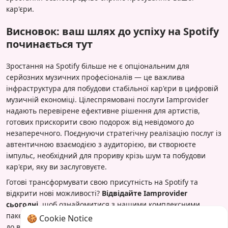
кар'єри.
Висновок: ваш шлях до успіху на Spotify
починається тут
Зростання на Spotify більше не є опціональним для
серйозних музичних професіоналів — це важлива
інфраструктура для побудови стабільної кар'єри в цифровій
музичній економіці. Цілеспрямовані послуги Iamprovider
надають перевірене ефективне рішення для артистів,
готових прискорити свою подорож від невідомого до
незаперечного. Поєднуючи стратегічну реалізацію послуг із
автентичною взаємодією з аудиторією, ви створюєте
імпульс, необхідний для прориву крізь шум та побудови
кар'єри, яку ви заслуговуєте.
Готові трансформувати свою присутність на Spotify та
відкрити нові можливості?
Відвідайте Iamprovider
сьогодні
, щоб ознайомитися з нашими комплексними
пакетами зростання для Spotify і розпочати свою подорож
🍪 Cookie Notice
до вимірюваного, значущого кар'єрного просування. Ваш