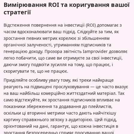
Вимірювання ROI та коригування вашої
стратегії
Відстеження повернення на інвестиції (ROI) допомагає з
часом вдосконалювати ваш підхід. Слідкуйте за тим, як
зростання певних метрик корелює зі збільшенням
органічної залученості, утриманням підписників та
генерацією доходу. Прозора звітність Iamprovider дозволяє
легко побачити, що саме ви отримуєте за свої інвестиції,
даючи змогу подвоїти зусилля на тому, що працює, і
скоригувати те, що не працює.
Приділяйте особливу увагу тому, які треки найкраще
реагують на підвищені прослуховування — це часто вказує
на ваш найбільш комерційно життєздатний матеріал. Так
само відстежуйте, як зростання підписників впливає на
показники збереження та додавання до плейлистів,
оскільки ці вторинні метрики часто дають найчіткішу
картину справжнього зв'язку з аудиторією. Цей підхід,
орієнтований на дані, гарантує, що кожна інвестиція в
зростання безпосередньо сприяє просуванню вашої