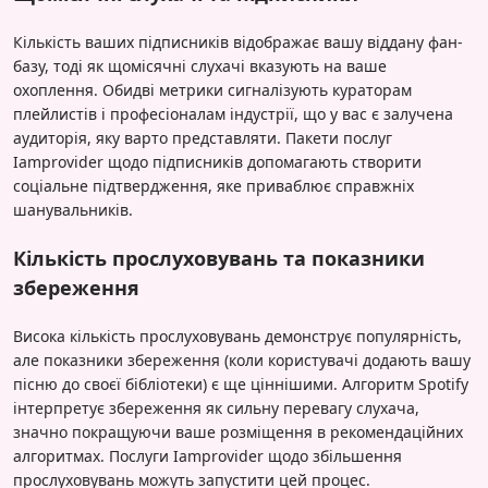
Кількість ваших підписників відображає вашу віддану фан-
базу, тоді як щомісячні слухачі вказують на ваше
охоплення. Обидві метрики сигналізують кураторам
плейлистів і професіоналам індустрії, що у вас є залучена
аудиторія, яку варто представляти. Пакети послуг
Iamprovider щодо підписників допомагають створити
соціальне підтвердження, яке приваблює справжніх
шанувальників.
Кількість прослуховувань та показники
збереження
Висока кількість прослуховувань демонструє популярність,
але показники збереження (коли користувачі додають вашу
пісню до своєї бібліотеки) є ще ціннішими. Алгоритм Spotify
інтерпретує збереження як сильну перевагу слухача,
значно покращуючи ваше розміщення в рекомендаційних
алгоритмах. Послуги Iamprovider щодо збільшення
прослуховувань можуть запустити цей процес.