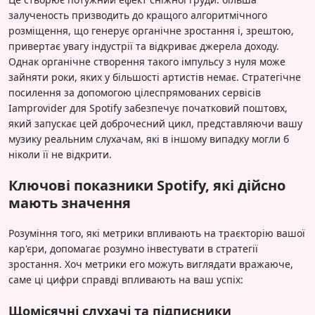
залученость призводить до кращого алгоритмічного
розміщення, що генерує органічне зростання і, зрештою,
привертає увагу індустрії та відкриває джерела доходу.
Однак органічне створення такого імпульсу з нуля може
зайняти роки, яких у більшості артистів немає. Стратегічне
посилення за допомогою цілеспрямованих сервісів
Iamprovider для Spotify забезпечує початковий поштовх,
який запускає цей доброчесний цикл, представляючи вашу
музику реальним слухачам, які в іншому випадку могли б
ніколи її не відкрити.
Ключові показники Spotify, які дійсно
мають значення
Розуміння того, які метрики впливають на траєкторію вашої
кар'єри, допомагає розумно інвестувати в стратегії
зростання. Хоч метрики его можуть виглядати вражаюче,
саме ці цифри справді впливають на ваш успіх:
Щомісячні слухачі та підписники