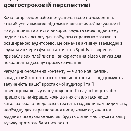
довгостроковій перспективі
Хоча Iamprovider забезпечує початкове прискорення,
сталий успіх вимагає підтримки автентичної залученості.
Найуспішніші артисти використовують свою підвищену
видимість як основу для побудови справжніх зв'язків із
розширеною аудиторією. Це означає активну взаємодію з
слухачами через функції артиста в Spotify, створення
привабливих плейлистів і використання відео Canvas для
покращення досвіду прослуховування.
Регулярні оновлення контенту — чи то нові релізи,
закадровий контент чи ексклюзивні треки — підтримують
залученість вашої зростаючої аудиторії та її
інвестированість у вашу подорож. Послуги Iamprovider
працюють найкраще, коли до них ставляться як до
каталізатора, а не до всієї стратегії, надаючи вам видимість,
необхідну для перетворення випадкових слухачів на
відданих шанувальників, які будуть органічно слухати вашу
музику протягом багатьох років.