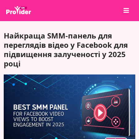
Поділися, щоб виграти!
Найкраща SMM-панель для
Про нас
переглядів відео у Facebook для
підвищення залученості у 2025
Увійти
році
Зареєструватися
Послуги
API
Умови
Блог