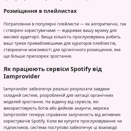
Розміщення в плейлистах
Потрапляння в популярні плейлисти — як алгоритмічні, так
і створені користувачами — відкриває вашу музику для
масової аудиторії. Вища кількість прослуховувань робить
ваші треки привабливішими для кураторів плейлистів,
створюючи можливості для органічного розміщення, яке
ще більше прискорює зростання.
Як працюють сервіси Spotify від
Iamprovider
Iamprovider забезпечує реальні результати завдяки
складній системі, розробленій для імітації органічних
моделей зростання. На відміну від сервісів, які
використовують ботів або фейкові акаунти, мережа
Iamprovider генерує справжню залученость від активних
користувачів Spotify. Коли ви купуєте прослуховування чи
підписників, система поступово забезпечує ці взаємодії