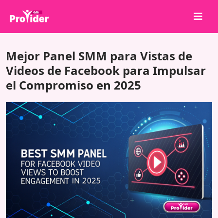
¡Comparte para ganar!
Mejor Panel SMM para Vistas de
Sobre nosotros
Videos de Facebook para Impulsar
el Compromiso en 2025
Iniciar sesión
Registrarse
Servicios
API
Términos
Blog