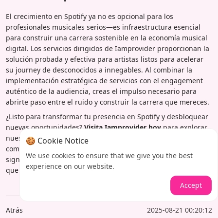
El crecimiento en Spotify ya no es opcional para los
profesionales musicales serios—es infraestructura esencial
para construir una carrera sostenible en la economía musical
digital. Los servicios dirigidos de Iamprovider proporcionan la
solución probada y efectiva para artistas listos para acelerar
su journey de desconocidos a innegables. Al combinar la
implementación estratégica de servicios con el engagement
auténtico de la audiencia, creas el impulso necesario para
abrirte paso entre el ruido y construir la carrera que mereces.
¿Listo para transformar tu presencia en Spotify y desbloquear
nuevas oportunidades?
Visita Iamprovider hoy
para explorar
nuestros paquetes integrales de crecimiento en Spotify y
🍪 Cookie Notice
comenzar tu journey hacia un avance profesional medible y
We use cookies to ensure that we give you the best
significativo. Tu próxima canción exitosa merece la audiencia
experience on our website.
que está destinada a alcanzar.
Accept
Atrás
2025-08-21 00:20:12