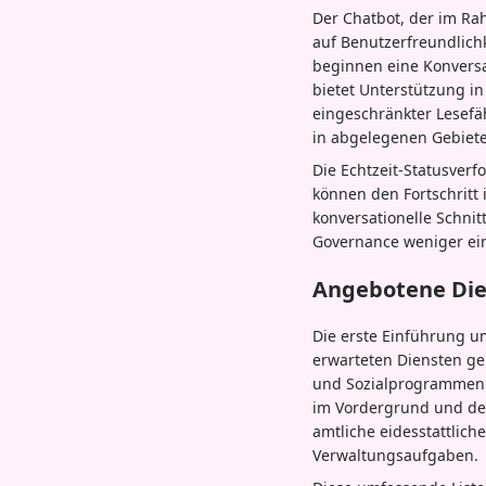
Der Chatbot, der im Ra
auf Benutzerfreundlic
beginnen eine Konversat
bietet Unterstützung i
eingeschränkter Lesefä
in abgelegenen Gebiete
Die Echtzeit-Statusverf
können den Fortschritt
konversationelle Schnit
Governance weniger ein
Angebotene Die
Die erste Einführung u
erwarteten Diensten g
und Sozialprogrammen 
im Vordergrund und dec
amtliche eidesstattlich
Verwaltungsaufgaben.