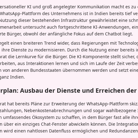
versationeller KI und groß angelegter Kommunikation macht es zu 
ie WhatsApp-Plattform des Unternehmens ist in Indien bereits tief v
 Nutzung dieser bestehenden Infrastruktur gewährleistet eine sch
mmenarbeit untersucht auch fortgeschrittene KI-Anwendungen, ein
rte Bürger, obwohl der anfängliche Fokus auf dem Chatbot liegt.
iegelt einen breiteren Trend wider, dass Regierungen mit Technol
hre Dienste zu modernisieren. Durch die Nutzung einer bereits i
arat die Lernkurve für die Bürger. Die KI-Komponente stellt sicher,
beiten, aus Interaktionen lernen und sich im Laufe der Zeit verbe
nn von anderen Bundesstaaten übernommen werden und setzt einen
ganz Indien.
rplan: Ausbau der Dienste und Erreichen der 
at hat bereits Pläne zur Erweiterung der WhatsApp-Plattform skizz
rzahlungen, Nebenkostenabrechnungen und sogar wahlbezogene 
ein umfassendes Ökosystem zu schaffen, in dem Bürger fast alle ihr
n über ein einziges Chat-Fenster abwickeln können. Die Integrati
n wird einen nahtlosen Datenfluss ermöglichen und Redundanzen 