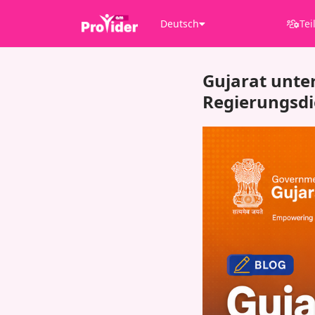
Deutsch
Tei
Gujarat unte
Regierungsd