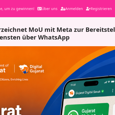
le, um zu gewinnen!
Über uns
Anmelden
Registrieren
rzeichnet MoU mit Meta zur Bereitste
iensten über WhatsApp