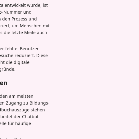
 entwickelt wurde, ist
App-Nummer und
ch den Prozess und
griert, um Menschen mit
 die letzte Meile auch
er fehlte. Benutzer
esuche reduziert. Diese
t die digitale
gründe.
den
u den am meisten
en Zugang zu Bildungs-
ndbuchauszüge stehen
beitet der Chatbot
lle für häufige