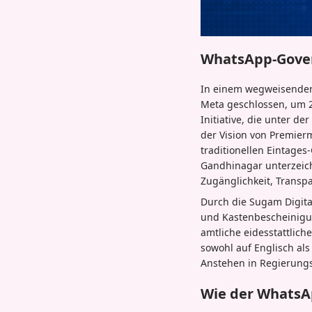
WhatsApp-Govern
In einem wegweisenden S
Meta geschlossen, um 2
Initiative, die unter d
der Vision von Premier
traditionellen Eintages
Gandhinagar unterzeich
Zugänglichkeit, Transp
Durch die Sugam Digita
und Kastenbescheinigu
amtliche eidesstattlich
sowohl auf Englisch al
Anstehen in Regierungs
Wie der WhatsAp