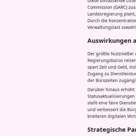
Diese umfassende Liste
Commission (GARC) zusa
Landesregierung plant, 
Durch die Konzentration
Verwaltungslast sowohl
Auswirkungen au
Der größte Nutznießer
Regierungsbüros reisen
spart Zeit und Geld, i
Zugang zu Dienstleistu
der Bürozeiten zugänglic
Darüber hinaus erhöht d
Statusaktualisierungen 
stellt eine faire Diens
und verbessert die Bürg
breiteren digitalen Wir
Strategische Pa