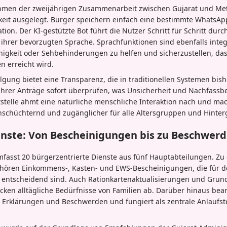
hmen der zweijährigen Zusammenarbeit zwischen Gujarat und Meta
hkeit ausgelegt. Bürger speichern einfach eine bestimmte Whats
ion. Der KI-gestützte Bot führt die Nutzer Schritt für Schritt dur
n ihrer bevorzugten Sprache. Sprachfunktionen sind ebenfalls inte
higkeit oder Sehbehinderungen zu helfen und sicherzustellen, dass
n erreicht wird.
olgung bietet eine Transparenz, die in traditionellen Systemen bish
 ihrer Anträge sofort überprüfen, was Unsicherheit und Nachfassb
tstelle ahmt eine natürliche menschliche Interaktion nach und mach
schüchternd und zugänglicher für alle Altersgruppen und Hinter
nste: Von Bescheinigungen bis zu Beschwer
mfasst 20 bürgerzentrierte Dienste aus fünf Hauptabteilungen. Z
ehören Einkommens-, Kasten- und EWS-Bescheinigungen, die für d
entscheidend sind. Auch Rationkartenaktualisierungen und Gru
ken alltägliche Bedürfnisse von Familien ab. Darüber hinaus bear
e Erklärungen und Beschwerden und fungiert als zentrale Anlaufste