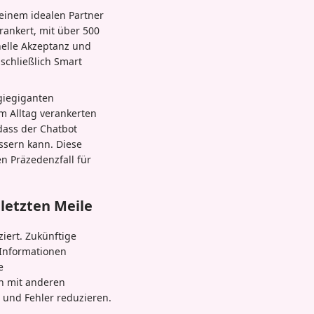
einem idealen Partner
erankert, mit über 500
nelle Akzeptanz und
schließlich Smart
ogiegiganten
m Alltag verankerten
 dass der Chatbot
ssern kann. Diese
 Präzedenzfall für
letzten Meile
iert. Zukünftige
Informationen
e
on mit anderen
und Fehler reduzieren.