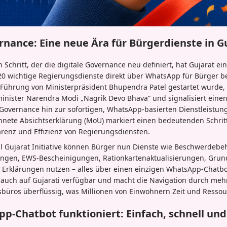
ance: Eine neue Ära für Bürgerdienste in G
chritt, der die digitale Governance neu definiert, hat Gujarat ein
0 wichtige Regierungsdienste direkt über WhatsApp für Bürger ber
er Führung von Ministerpräsident Bhupendra Patel gestartet wurde, 
minister Narendra Modi „Nagrik Devo Bhava“ und signalisiert eine
-Governance hin zur sofortigen, WhatsApp-basierten Dienstleistun
nete Absichtserklärung (MoU) markiert einen bedeutenden Schrit
arenz und Effizienz von Regierungsdiensten.
l Gujarat Initiative können Bürger nun Dienste wie Beschwerde
ngen, EWS-Bescheinigungen, Rationkartenaktualisierungen, Gr
e Erklärungen nutzen – alles über einen einzigen WhatsApp-Chatbot
s auch auf Gujarati verfügbar und macht die Navigation durch meh
büros überflüssig, was Millionen von Einwohnern Zeit und Ressou
p-Chatbot funktioniert: Einfach, schnell und 