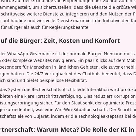
 wurde auf der Grundlage von Empfehlungen der Gujarat Adminis
mmengestellt, um sicherzustellen, dass die Dienste die größte Wi
schrittweise weitere Dienste zu integrieren und den Nutzen der Pl
 auf häufige und wertvolle Dienste maximiert die Initiative den K
 für Bürger als auch für Regierungsbeamte.
f die Bürger: Zeit, Kosten und Komfort
 der WhatsApp-Governance ist der normale Bürger. Niemand muss
 oder komplexe Websites navigieren. Ein paar Klicks auf dem Mob
nsbesondere für Menschen in ländlichen Gebieten, die zuvor erheb
ngen hatten. Die 24/7-Verfügbarkeit des Chatbots bedeutet, dass 
h sind und bietet beispiellose Flexibilität.
as System die Rechenschaftspflicht. Jede Interaktion wird protokol
bieten eine klare Fortschrittsverfolgung. Dies reduziert Korrupti
tleistungserbringung sicher. Für den Staat senkt der optimierte Proz
erzufriedenheit, was eine Win-Win-Situation schafft. Der Schritt u
tschaftsziele von Gujarat, indem er die Technologieakzeptanz bei d
rtnerschaft: Warum Meta? Die Rolle der KI i