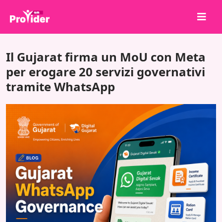
Condividi per vincere!
Il Gujarat firma un MoU con Meta
Chi siamo
per erogare 20 servizi governativi
tramite WhatsApp
Accedi
Iscriviti
Servizi
API
Termini
Blog