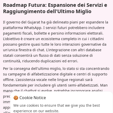
Roadmap Futura: Espansione dei Servizi e
Raggiungimento dell'Ultimo Miglio
Il governo del Gujarat ha già delineato piani per espandere la
piattaforma WhatsApp. I servizi futuri potrebbero includere
pagamenti fiscali, bollette e persino informazioni elettorali.
L'obiettivo è creare un ecosistema completo in cui i cittadini
possano gestire quasi tutte le loro interazioni governative da
un'unica finestra di chat. L'integrazione con altri database
statali consentirà un flusso di dati senza soluzione di
continuità, riducendo duplicazioni ed errori.
Per la consegna dell'ultimo miglio, lo stato si sta concentrando
su campagne di alfabetizzazione digitale e centri di supporto
offline. L'assistenza vocale nelle lingue regionali sarà
fondamentale per includere gli utenti semi-alfabetizzati. Man
mano che il chatbot si evolve, potrebbe incorporare analisi
predittive per informare proattivamente i cittadini su scadenze
🍪 Cookie Notice
imminenti o benefici a cui potrebbero avere diritto. Questo
We use cookies to ensure that we give you the best
approccio lungimirante garantisce che il Gujarat rimanga
experience on our website.
all'avanguardia nell'innovazione della governance digitale.