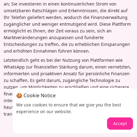
an; Sie investieren in einen kontinuierlichen Strom von
umsetzbaren Ratschlägen und Erkenntnissen, die direkt auf
Ihr Telefon geliefert werden, wodurch die Finanzverwaltung
zugänglicher und weniger entmutigend wird. Diese Plattform
ermöglicht es Ihnen, der Zeit voraus zu sein, sich an
Marktveränderungen anzupassen und fundierte
Entscheidungen zu treffen, die zu erheblichen Einsparungen
und erhöhten Einnahmen führen können.
Letztendlich geht es bei der Nutzung von Plattformen wie
WhatsApp zur finanziellen Stärkung darum, einen vernetzten,
informierten und proaktiven Ansatz für persönliche Finanzen
zu schaffen. Es geht darum, zugängliche Technologie zu
nutzen, um Möglichkeiten zu erschließen und eine sicherere
finanzielle Zukunft aufzubauen. Nutzen Sie den Komfort,
🍪 Cookie Notice
interagieren Sie mit der Community und beginnen Sie noch
We use cookies to ensure that we give you the best
heute, Ihre Finanzkompetenz und Ihre Gewohnheiten zu
experience on our website.
transformieren – Tipp für Tipp.
Accept