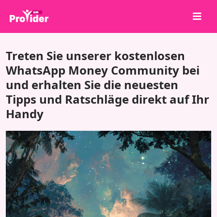
Teile, um zu gewinnen!
Treten Sie unserer kostenlosen
Über uns
WhatsApp Money Community bei
und erhalten Sie die neuesten
Anmelden
Tipps und Ratschläge direkt auf Ihr
Registrieren
Handy
Dienstleistungen
API
Bedingungen
Blog