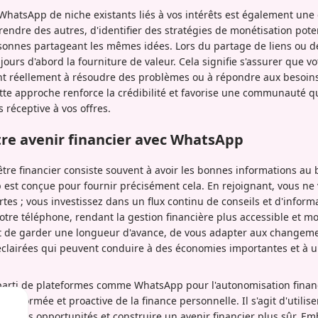
hatsApp de niche existants liés à vos intérêts est également une 
endre des autres, d'identifier des stratégies de monétisation poten
sonnes partageant les mêmes idées. Lors du partage de liens ou d
ujours d'abord la fourniture de valeur. Cela signifie s'assurer que v
 réellement à résoudre des problèmes ou à répondre aux besoins 
tte approche renforce la crédibilité et favorise une communauté qui
s réceptive à vos offres.
re avenir financier avec WhatsApp
être financier consiste souvent à avoir les bonnes informations au
t conçue pour fournir précisément cela. En rejoignant, vous ne 
tes ; vous investissez dans un flux continu de conseils et d'inform
votre téléphone, rendant la gestion financière plus accessible et mo
 de garder une longueur d'avance, de vous adapter aux changem
éclairées qui peuvent conduire à des économies importantes et à
 parti de plateformes comme WhatsApp pour l'autonomisation financ
informée et proactive de la finance personnelle. Il s'agit d'utilis
er des opportunités et construire un avenir financier plus sûr. E