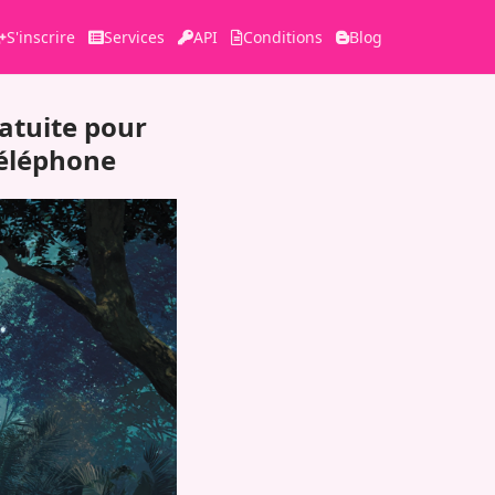
S'inscrire
Services
API
Conditions
Blog
atuite pour
téléphone