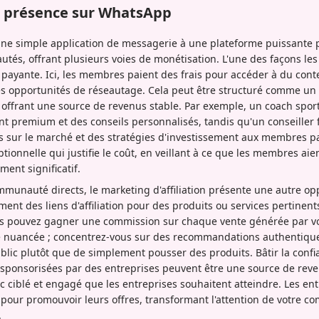
e présence sur WhatsApp
ne simple application de messagerie à une plateforme puissante p
tés, offrant plusieurs voies de monétisation. L'une des façons les 
ayante. Ici, les membres paient des frais pour accéder à du conte
des opportunités de réseautage. Cela peut être structuré comme u
ffrant une source de revenus stable. Par exemple, un coach sport
t premium et des conseils personnalisés, tandis qu'un conseiller f
s sur le marché et des stratégies d'investissement aux membres pa
tionnelle qui justifie le coût, en veillant à ce que les membres aie
ment significatif.
mmunauté directs, le marketing d'affiliation présente une autre opp
ent des liens d'affiliation pour des produits ou services pertinents
 pouvez gagner une commission sur chaque vente générée par vo
 nuancée ; concentrez-vous sur des recommandations authentiqu
blic plutôt que de simplement pousser des produits. Bâtir la confi
sponsorisées par des entreprises peuvent être une source de reven
c ciblé et engagé que les entreprises souhaitent atteindre. Les ent
 pour promouvoir leurs offres, transformant l'attention de votre
.