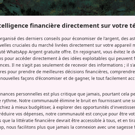
ntelligence financière directement sur votre 
organisé des derniers conseils pour économiser de l'argent, des as
uvelles cruciales du marché livrées directement sur votre appareil 
 WhatsApp Argent gratuite offre. En rejoignant, vous évitez le déf
s pour accéder directement à des idées exploitables qui peuvent f
nces. Il ne s'agit pas seulement de recevoir des informations ; il s
res pour prendre de meilleures décisions financières, comprendre
nouvelles façons d'économiser et de gagner, le tout facilement acc
finances personnelles est plus critique que jamais, pourtant cela p
e rythme. Notre communauté élimine le bruit en fournissant une so
rchiez à mieux budgétiser, à explorer des opportunités d'investis
réduire vos dépenses, notre communauté est conçue pour être vot
ue la littératie financière devrait être accessible à tous, et en tiran
, nous facilitons plus que jamais la connexion avec une sagesse f