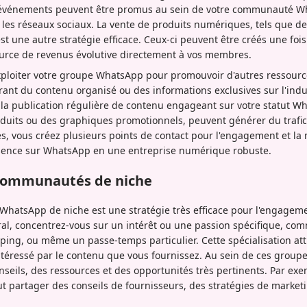
es événements peuvent être promus au sein de votre communauté W
a les réseaux sociaux. La vente de produits numériques, tels que d
st une autre stratégie efficace. Ceux-ci peuvent être créés une foi
ource de revenus évolutive directement à vos membres.
ploiter votre groupe WhatsApp pour promouvoir d'autres ressource
rant du contenu organisé ou des informations exclusives sur l'ind
la publication régulière de contenu engageant sur votre statut W
duits ou des graphiques promotionnels, peuvent générer du trafic
, vous créez plusieurs points de contact pour l'engagement et la 
sence sur WhatsApp en une entreprise numérique robuste.
 communautés de niche
WhatsApp de niche est une stratégie très efficace pour l'engageme
ral, concentrez-vous sur un intérêt ou une passion spécifique, co
ing, ou même un passe-temps particulier. Cette spécialisation atti
ntéressé par le contenu que vous fournissez. Au sein de ces groupe
seils, des ressources et des opportunités très pertinents. Par ex
t partager des conseils de fournisseurs, des stratégies de market