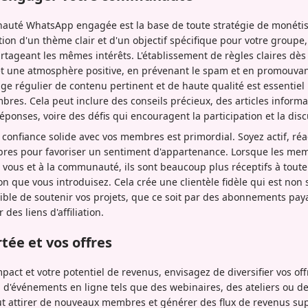
uté WhatsApp engagée est la base de toute stratégie de monétisa
on d'un thème clair et d'un objectif spécifique pour votre groupe, e
artageant les mêmes intérêts. L'établissement de règles claires dès 
et une atmosphère positive, en prévenant le spam et en promouvan
ge régulier de contenu pertinent et de haute qualité est essentiel 
mbres. Cela peut inclure des conseils précieux, des articles inform
éponses, voire des défis qui encouragent la participation et la disc
 confiance solide avec vos membres est primordial. Soyez actif, réac
res pour favoriser un sentiment d'appartenance. Lorsque les mem
à vous et à la communauté, ils sont beaucoup plus réceptifs à tout
on que vous introduisez. Cela crée une clientèle fidèle qui est no
ible de soutenir vos projets, que ce soit par des abonnements pay
 des liens d'affiliation.
rtée et vos offres
pact et votre potentiel de revenus, envisagez de diversifier vos o
on d'événements en ligne tels que des webinaires, des ateliers ou d
t attirer de nouveaux membres et générer des flux de revenus su