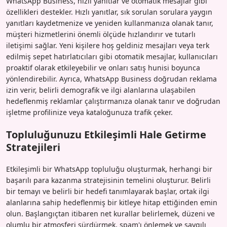
WhatsApp Business, hızlı yanıtlar ve otomatik mesajlar gibi
özellikleri destekler. Hızlı yanıtlar, sık sorulan sorulara yaygın
yanıtları kaydetmenize ve yeniden kullanmanıza olanak tanır,
müşteri hizmetlerini önemli ölçüde hızlandırır ve tutarlı
iletişimi sağlar. Yeni kişilere hoş geldiniz mesajları veya terk
edilmiş sepet hatırlatıcıları gibi otomatik mesajlar, kullanıcıları
proaktif olarak etkileyebilir ve onları satış hunisi boyunca
yönlendirebilir. Ayrıca, WhatsApp Business doğrudan reklama
izin verir, belirli demografik ve ilgi alanlarına ulaşabilen
hedeflenmiş reklamlar çalıştırmanıza olanak tanır ve doğrudan
işletme profilinize veya kataloğunuza trafik çeker.
Topluluğunuzu Etkileşimli Hale Getirme
Stratejileri
Etkileşimli bir WhatsApp topluluğu oluşturmak, herhangi bir
başarılı para kazanma stratejisinin temelini oluşturur. Belirli
bir temayı ve belirli bir hedefi tanımlayarak başlar, ortak ilgi
alanlarına sahip hedeflenmiş bir kitleye hitap ettiğinden emin
olun. Başlangıçtan itibaren net kurallar belirlemek, düzeni ve
olumlu bir atmosferi sürdürmek, spam'ı önlemek ve saygılı