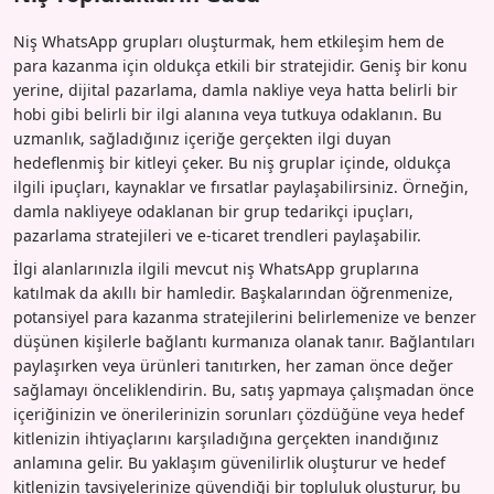
Niş WhatsApp grupları oluşturmak, hem etkileşim hem de
para kazanma için oldukça etkili bir stratejidir. Geniş bir konu
yerine, dijital pazarlama, damla nakliye veya hatta belirli bir
hobi gibi belirli bir ilgi alanına veya tutkuya odaklanın. Bu
uzmanlık, sağladığınız içeriğe gerçekten ilgi duyan
hedeflenmiş bir kitleyi çeker. Bu niş gruplar içinde, oldukça
ilgili ipuçları, kaynaklar ve fırsatlar paylaşabilirsiniz. Örneğin,
damla nakliyeye odaklanan bir grup tedarikçi ipuçları,
pazarlama stratejileri ve e-ticaret trendleri paylaşabilir.
İlgi alanlarınızla ilgili mevcut niş WhatsApp gruplarına
katılmak da akıllı bir hamledir. Başkalarından öğrenmenize,
potansiyel para kazanma stratejilerini belirlemenize ve benzer
düşünen kişilerle bağlantı kurmanıza olanak tanır. Bağlantıları
paylaşırken veya ürünleri tanıtırken, her zaman önce değer
sağlamayı önceliklendirin. Bu, satış yapmaya çalışmadan önce
içeriğinizin ve önerilerinizin sorunları çözdüğüne veya hedef
kitlenizin ihtiyaçlarını karşıladığına gerçekten inandığınız
anlamına gelir. Bu yaklaşım güvenilirlik oluşturur ve hedef
kitlenizin tavsiyelerinize güvendiği bir topluluk oluşturur, bu