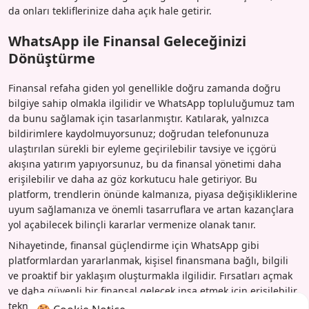
da onları tekliflerinize daha açık hale getirir.
WhatsApp ile Finansal Geleceğinizi
Dönüştürme
Finansal refaha giden yol genellikle doğru zamanda doğru
bilgiye sahip olmakla ilgilidir ve WhatsApp topluluğumuz tam
da bunu sağlamak için tasarlanmıştır. Katılarak, yalnızca
bildirimlere kaydolmuyorsunuz; doğrudan telefonunuza
ulaştırılan sürekli bir eyleme geçirilebilir tavsiye ve içgörü
akışına yatırım yapıyorsunuz, bu da finansal yönetimi daha
erişilebilir ve daha az göz korkutucu hale getiriyor. Bu
platform, trendlerin önünde kalmanıza, piyasa değişikliklerine
uyum sağlamanıza ve önemli tasarruflara ve artan kazançlara
yol açabilecek bilinçli kararlar vermenize olanak tanır.
Nihayetinde, finansal güçlendirme için WhatsApp gibi
platformlardan yararlanmak, kişisel finansmana bağlı, bilgili
ve proaktif bir yaklaşım oluşturmakla ilgilidir. Fırsatları açmak
ve daha güvenli bir finansal gelecek inşa etmek için erişilebilir
teknolojiyi kullanmakla ilgilidir. Kolaylığin tadını çıkarın,