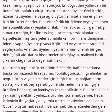
kazanma için çeşitli yollar sunuyor. En doğrudan yollardan biri
ücretli bir topluluk oluşturmaktır. Burada üyeler özel içeriğe,
uzman tavsiyelerine veya ağ oluşturma fırsatlarına erişmek
için bir ücret öderler. Bu, tek seferlik bir ödeme veya yinelenen
bir abonelik olarak yapılandırılabilir ve istikrarlı bir gelir akışı
sunar. Örneğin, bir fitness koçu, prim egzersiz planları ve
kişiselleştirilmiş tavsiyeler sunabilirken, bir finans danışmanı,
ödeme yapan üyelere piyasa içgörüleri ve yatırım stratejileri
sağlayabilir. Anahtar, üyelerin yatırımlarının önemli bir geri
dönüşünü aldıklarını hissetmelerini sağlayan, maliyeti haklı
çıkaran olağanüstü değer sunmaktır.
Doğrudan topluluk ücretlerinin ötesinde, bağlı pazarlama
başka bir kazançlı fırsat sunar. Topluluğunuzun ilgi alanlarına
uygun ürün veya hizmetler için bağlı kuruluş bağlantılarını
stratejik olarak paylaşarak, yönlendirmeleriniz aracılığıyla
üretilen her satıştan komisyon kazanabilirsiniz. Bu, incelikli bir
yaklaşım gerektirir; yalnızca ürünleri zorlamak yerine, hedef
kitlenizin ihtiyaçlarıyla uyumlu gerçek tavsiyelere odaklanın.
Güven oluşturmak esastır. Benzer şekilde, işletmelerden gelen
sponsorlu gönderiler, özellikle işletmelerin ulaşmak istediği