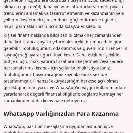
geçirilebilir içgörülere doğrudan ulaşırsınız. Bu sadece bilgi
almakla ilgili değil; daha iyi finansal kararlar vermek, piyasa
trendlerini anlamak ve tasarruf etmenin ve kazanmanın yeni
yollarını keşfetmek için kendinizi güçlendirmekle ilgilidir;
hepsi parmaklarınızın ucunda kolayca erişilebilir.
Kişisel finans hakkında bilgi sahibi olmak her zamankinden
daha kritik, ancak ayak uydurmak sürekli bir mücadele gibi
gelebilir. Topluluğumuz, odaklanmış ve güvenilir bir rehberlik
kaynağı sağlayarak gürültüyü keser. Daha etkili bir şekilde
bütçe oluşturmak, yatırım fırsatlarını keşfetmek veya sadece
harcamalarınızı kısmak için yollar bulmak istiyorsanız,
topluluğumuz başvuracağınız kaynak olacak şekilde
tasarlanmıştır. Finansal okuryazarlığın herkese açık olması
gerektiğine inanıyoruz ve WhatsApp'ın yaygın kullanımından
yararlanarak değerli finansal bilgilerle bağlantı kurmayı her
zamankinden daha kolay hale getiriyoruz.
WhatsApp Varlığınızdan Para Kazanma
WhatsApp, basit bir mesajlaşma uygulamasından iş ve
topluluk oluşturma için güçlü bir platforma dönüştü ve para