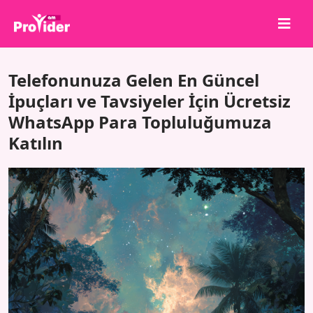
Paylaş, Kazan!
Telefonunuza Gelen En Güncel
Hakkımızda
İpuçları ve Tavsiyeler İçin Ücretsiz
WhatsApp Para Topluluğumuza
Giriş Yap
Katılın
Kayıt Ol
Hizmetler
API
Şartlar
Blog