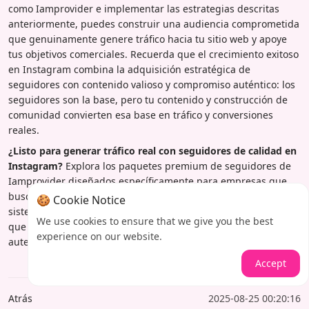
como Iamprovider e implementar las estrategias descritas
anteriormente, puedes construir una audiencia comprometida
que genuinamente genere tráfico hacia tu sitio web y apoye
tus objetivos comerciales. Recuerda que el crecimiento exitoso
en Instagram combina la adquisición estratégica de
seguidores con contenido valioso y compromiso auténtico: los
seguidores son la base, pero tu contenido y construcción de
comunidad convierten esa base en tráfico y conversiones
reales.
¿Listo para generar tráfico real con seguidores de calidad en
Instagram?
Explora los paquetes premium de seguidores de
Iamprovider diseñados específicamente para empresas que
buscan aumentar su alcance y tasas de conversión. Nuestro
🍪 Cookie Notice
sistema de entrega gradual y garantías de calidad aseguran
We use cookies to ensure that we give you the best
que obtengas resultados reales sin comprometer la salud o
experience on our website.
autenticidad de tu cuenta.
Accept
Atrás
2025-08-25 00:20:16