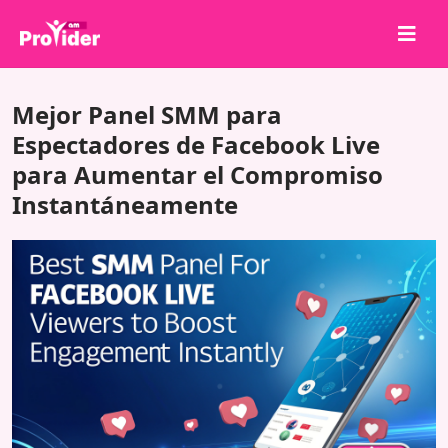
¡Comparte para ganar!
Mejor Panel SMM para
Sobre nosotros
Espectadores de Facebook Live
para Aumentar el Compromiso
Iniciar sesión
Instantáneamente
Registrarse
Servicios
API
Términos
Blog