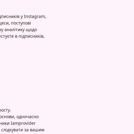
писників у Instagram,
цеси, поступові
ну аналітику щодо
естуєте в підписників,
осту.
 основи, одночасно
ники Iamprovider
 слідкувати за вашим