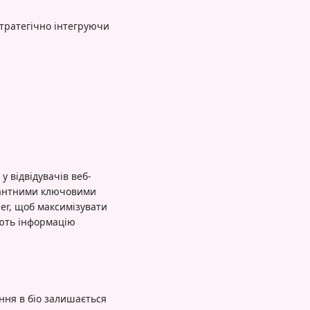
стратегічно інтегруючи
у відвідувачів веб-
евантними ключовими
er, щоб максимізувати
ають інформацію
ння в біо залишається