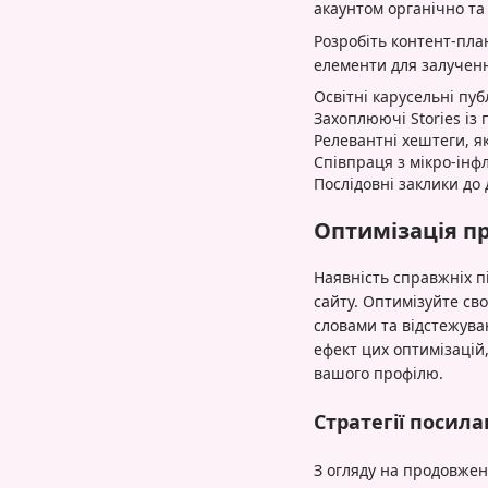
акаунтом органічно та
Розробіть контент-план
елементи для залученн
Освітні карусельні пуб
Захоплюючі Stories із 
Релевантні хештеги, я
Співпраця з мікро-інф
Послідовні заклики до 
Оптимізація пр
Наявність справжніх пі
сайту. Оптимізуйте св
словами та відстежува
ефект цих оптимізаці
вашого профілю.
Стратегії посилан
З огляду на продовжен