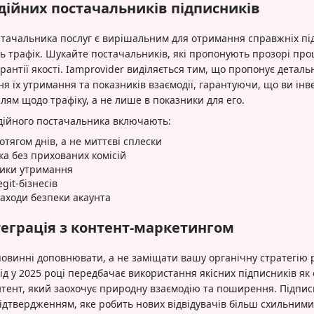
дійних постачальників підписників
тачальника послуг є вирішальним для отримання справжніх під
ь трафік. Шукайте постачальників, які пропонують прозорі про
рантії якості. Iamprovider виділяється тим, що пропонує деталь
вня їх утримання та показників взаємодії, гарантуючи, що ви інв
лям щодо трафіку, а не лише в показники для его.
дійного постачальника включають:
тягом днів, а не миттєві сплески
ка без прихованих комісій
ітики утримання
egit-бізнесів
заходи безпеки акаунта
теграція з контент-маркетингом
овинні доповнювати, а не заміщати вашу органічну стратегію р
д у 2025 році передбачає використання якісних підписників як
тент, який заохочує природну взаємодію та поширення. Підпис
ідтвердженням, яке робить нових відвідувачів більш схильними