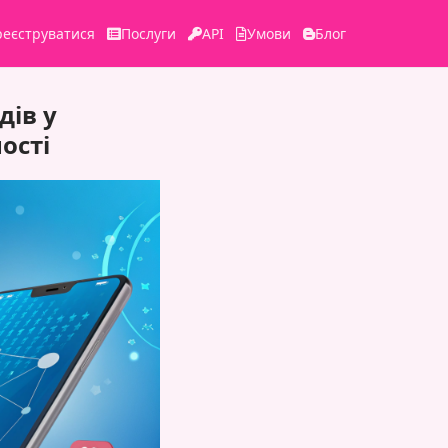
реєструватися
Послуги
API
Умови
Блог
дів у
ості