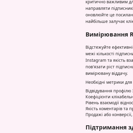
критично важливим для
направляти підписникі
оновлюйте це посиланн
найбільше залучає клік
Вимірювання R
Відстежуйте ефективні
межі кількості підписн
Instagram та якість вз
пов'язати ріст підпис
вимірювану віддачу.
Необхідні метрики для
Відвідування профілю 
Коефіцієнти клікабель
Рівень взаємодії відно
Якість коментарів та 
Продажі або конверсії,
Підтримання зд