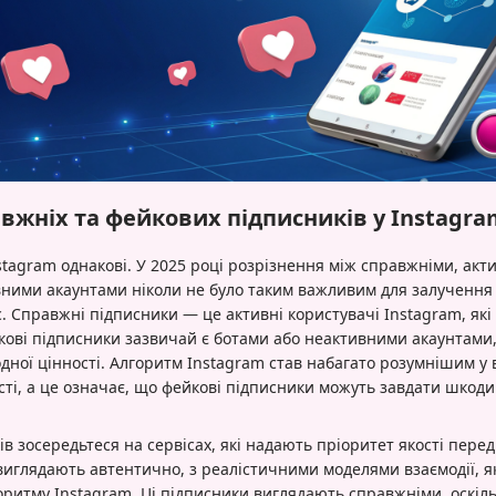
вжніх та фейкових підписників у Instagra
nstagram однакові. У 2025 році розрізнення між справжніми, ак
ними акаунтами ніколи не було таким важливим для залучення 
с. Справжні підписники — це активні користувачі Instagram, як
йкові підписники зазвичай є ботами або неактивними акаунтами
ної цінності. Алгоритм Instagram став набагато розумнішим у 
ті, а це означає, що фейкові підписники можуть завдати шкод
в зосередьтеся на сервісах, які надають пріоритет якості перед
виглядають автентично, з реалістичними моделями взаємодії, я
ритму Instagram. Ці підписники виглядають справжніми, оскіл