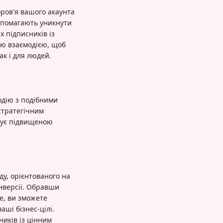
ров'я вашого акаунта
допомагають уникнути
х підписників із
ою взаємодією, щоб
ак і для людей.
модію з подібними
 стратегічним
жує підвищеною
ду, орієнтованого на
онверсії. Обравши
ще, ви зможете
аші бізнес-цілі.
ників із цінним