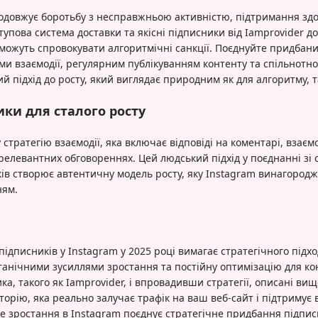
одовжує боротьбу з несправжньою активністю, підтримання здо
упова система доставки та якісні підписники від Iamprovider 
 можуть спровокувати алгоритмічні санкції. Поєднуйте придбани
ми взаємодії, регулярним публікуванням контенту та спільнотн
 підхід до росту, який виглядає природним як для алгоритму, т
ки для сталого росту
стратегію взаємодії, яка включає відповіді на коментарі, взає
 релевантних обговореннях. Цей людський підхід у поєднанні зі
ів створює автентичну модель росту, яку Instagram винагород
ням.
дписників у Instagram у 2025 році вимагає стратегічного підхо
органічними зусиллями зростання та постійну оптимізацію для к
а, такого як Iamprovider, і впровадивши стратегії, описані ви
орію, яка реально залучає трафік на ваш веб-сайт і підтримує в
е зростання в Instagram поєднує стратегічне придбання підпис