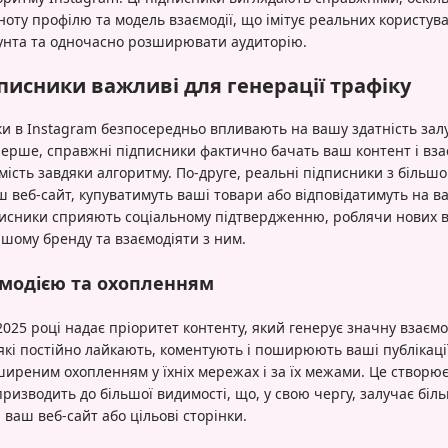
вноту профілю та модель взаємодії, що імітує реальних користу
аунта та одночасно розширювати аудиторію.
дписники важливі для генерації трафіку
ки в Instagram безпосередньо впливають на вашу здатність зал
-перше, справжні підписники фактично бачать ваш контент і вза
ість завдяки алгоритму. По-друге, реальні підписники з більш
веб-сайт, купуватимуть ваші товари або відповідатимуть на ваш
писники сприяють соціальному підтвердженню, роблячи нових в
шому бренду та взаємодіяти з ним.
ємодією та охопленням
025 році надає пріоритет контенту, який генерує значну взаємод
які постійно лайкають, коментують і поширюють ваші публікаці
иреним охопленням у їхніх мережах і за їх межами. Це створю
призводить до більшої видимості, що, у свою чергу, залучає біл
 ваш веб-сайт або цільові сторінки.