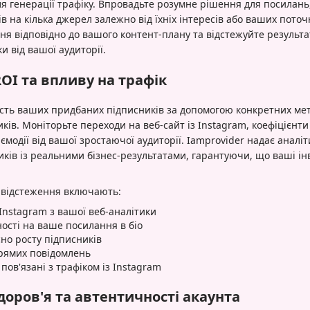
 генерації трафіку. Впровадьте розумне рішення для посилань,
в на кілька джерел залежно від їхніх інтересів або ваших поточ
я відповідно до вашого контент-плану та відстежуйте результа
и від вашої аудиторії.
OI та впливу на трафік
сть ваших придбаних підписників за допомогою конкретних мет
иків. Моніторьте переходи на веб-сайт із Instagram, коефіцієнти 
аємодії від вашої зростаючої аудиторії. Iamprovider надає аналіт
ників із реальними бізнес-результатами, гарантуючи, що ваші ін
 відстеження включають:
Instagram з вашої веб-аналітики
ності на ваше посилання в біо
сно росту підписників
прямих повідомлень
 пов'язані з трафіком із Instagram
оров'я та автентичності акаунта