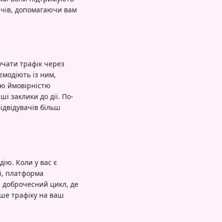
вачів, допомагаючи вам
учати трафік через
ємодіють із ним,
ою ймовірністю
і заклики до дії. По-
ідвідувачів більш
ію. Коли у вас є
ї, платформа
є доброчесний цикл, де
ьше трафіку на ваш