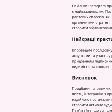
Оскільки Instagram пр
є найважливішим. Пост
раптових сплесків, які
органічними стратегія
створити збалансований
Найкращі практи
Впровадьте послідовну 
акаунтами та участь у
придбанням підписник
видимістю та охоплен
Висновок
Придбання справжніх пі
якість, інтеграцію з 
надійного постачальник
створити активну аудит
Пам'ятайте, що успішн