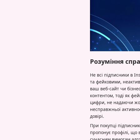
Розуміння спра
Не всі підписники в I
та фейковими, неактив
ваш веб-сайт чи бізне
контентом, тоді як фе
цифри, не надаючи жод
несправжньої активнос
довірі.
При покупці підписникі
пропонує профілі, що 
сучасним вимогам алго