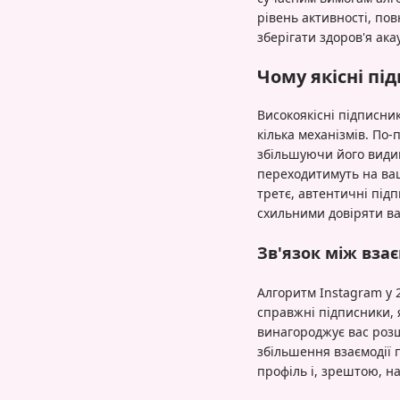
рівень активності, по
зберігати здоров'я ак
Чому якісні пі
Високоякісні підписни
кілька механізмів. По
збільшуючи його видим
переходитимуть на ваш 
третє, автентичні під
схильними довіряти ва
Зв'язок між вза
Алгоритм Instagram у 2
справжні підписники, 
винагороджує вас розш
збільшення взаємодії 
профіль і, зрештою, на