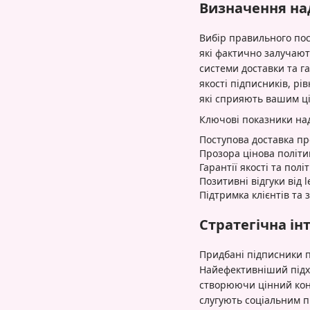
Визначення на
Вибір правильного пос
які фактично залучают
системи доставки та га
якості підписників, рі
які сприяють вашим ці
Ключові показники на
Поступова доставка про
Прозора цінова політи
Гарантії якості та пол
Позитивні відгуки від l
Підтримка клієнтів та 
Стратегічна ін
Придбані підписники п
Найефективніший підхі
створюючи цінний кон
слугують соціальним п