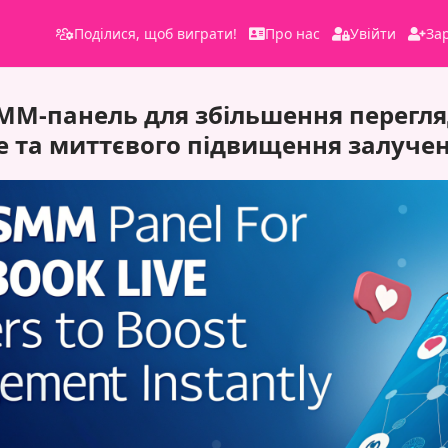
Поділися, щоб виграти!
Про нас
Увійти
За
M-панель для збільшення перегля
ve та миттєвого підвищення залучен