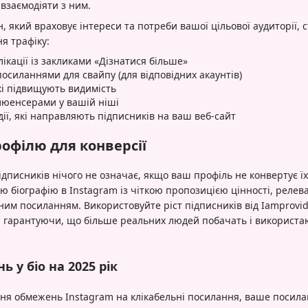
 взаємодіяти з ним.
, який враховує інтереси та потреби вашої цільової аудиторії, 
я трафіку:
лікації із закликами «Дізнатися більше»
посиланнями для свайпу (для відповідних акаунтів)
кі підвищують видимість
люенсерами у вашій ніші
дії, які направляють підписників на ваш веб-сайт
офілю для конверсії
дписників нічого не означає, якщо ваш профіль не конвертує їх 
ою біографію в Instagram із чіткою пропозицією цінності, рел
ним посиланням. Використовуйте ріст підписників від Iamprovid
й, гарантуючи, що більше реальних людей побачать і використ
ь у біо на 2025 рік
ня обмежень Instagram на клікабельні посилання, ваше посила