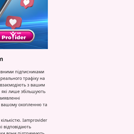
m
тивними підписниками
реального трафіку на
і взаємодіють з вашим
, які лише збільшують
виявленні
и вашому охопленню та
 кількістю. Iamprovider
кі відповідають
ьки вони підтримують