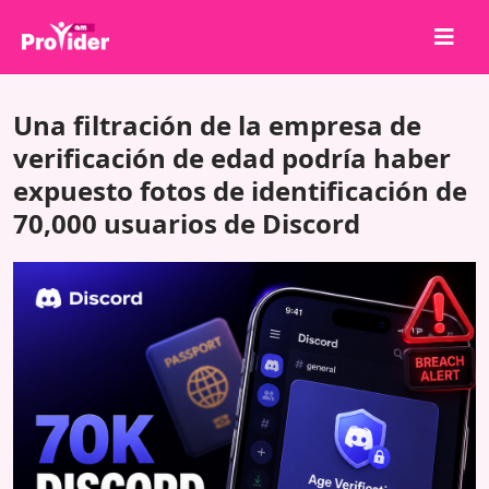
¡Comparte para ganar!
Una filtración de la empresa de
Sobre nosotros
verificación de edad podría haber
expuesto fotos de identificación de
Iniciar sesión
70,000 usuarios de Discord
Registrarse
Servicios
API
Términos
Blog