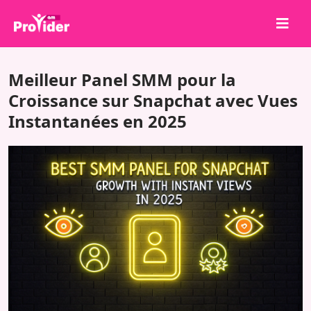
Partagez pour gagner !
Meilleur Panel SMM pour la
À propos de nous
Croissance sur Snapchat avec Vues
Instantanées en 2025
Se connecter
S'inscrire
Services
API
Conditions
Blog