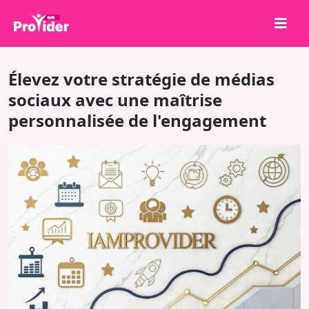
Partagez pour gagner !
Élevez votre stratégie de médias
À propos de nous
sociaux avec une maîtrise
personnalisée de l'engagement
Se connecter
S'inscrire
Services
API
Conditions
Blog