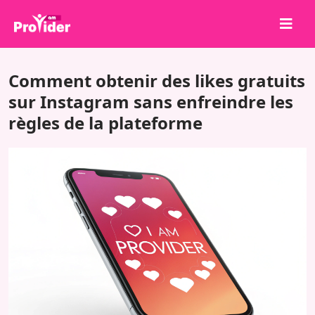
Partagez pour gagner !
Comment obtenir des likes gratuits
À propos de nous
sur Instagram sans enfreindre les
règles de la plateforme
Se connecter
S'inscrire
Services
API
Conditions
Blog