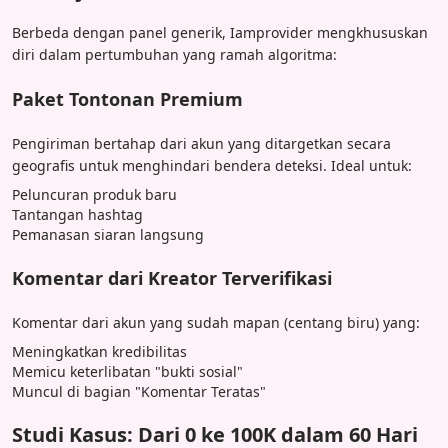
Berbeda dengan panel generik, Iamprovider mengkhususkan
diri dalam pertumbuhan yang ramah algoritma:
Paket Tontonan Premium
Pengiriman bertahap dari akun yang ditargetkan secara
geografis untuk menghindari bendera deteksi. Ideal untuk:
Peluncuran produk baru
Tantangan hashtag
Pemanasan siaran langsung
Komentar dari Kreator Terverifikasi
Komentar dari akun yang sudah mapan (centang biru) yang:
Meningkatkan kredibilitas
Memicu keterlibatan "bukti sosial"
Muncul di bagian "Komentar Teratas"
Studi Kasus: Dari 0 ke 100K dalam 60 Hari