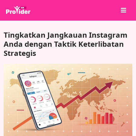
Bagikan untuk Menang!
Tingkatkan Jangkauan Instagram
Tentang kami
Anda dengan Taktik Keterlibatan
Strategis
Masuk
Daftar
Layanan
API
Ketentuan
Blog