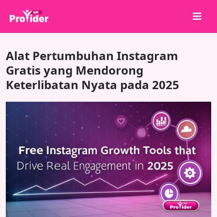
Bagikan untuk Menang!
Alat Pertumbuhan Instagram
Tentang kami
Gratis yang Mendorong
Keterlibatan Nyata pada 2025
Masuk
Daftar
Layanan
API
Ketentuan
Blog