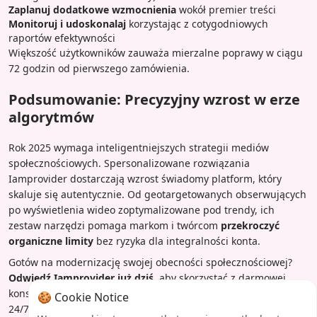
Zaplanuj dodatkowe wzmocnienia
wokół premier treści
Monitoruj i udoskonalaj
korzystając z cotygodniowych
raportów efektywności
Większość użytkowników zauważa mierzalne poprawy w ciągu
72 godzin od pierwszego zamówienia.
Podsumowanie: Precyzyjny wzrost w erze
algorytmów
Rok 2025 wymaga inteligentniejszych strategii mediów
społecznościowych. Spersonalizowane rozwiązania
Iamprovider dostarczają wzrost świadomy platform, który
skaluje się autentycznie. Od geotargetowanych obserwujących
po wyświetlenia wideo zoptymalizowane pod trendy, ich
zestaw narzędzi pomaga markom i twórcom
przekroczyć
organiczne limity
bez ryzyka dla integralności konta.
Gotów na modernizację swojej obecności społecznościowej?
Odwiedź Iamprovider już dziś
, aby skorzystać z darmowej
konsultacji i spersonalizowanych rekomendacji pakietów. Ich
🍪 Cookie Notice
24/7 zespół wsparcia pomaga zmaksymalizować każdy kredyt –