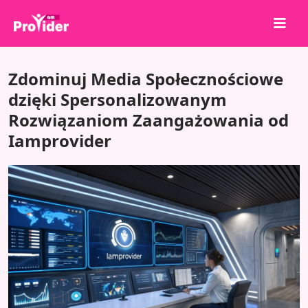
Udostępnij, aby wygrać!
Zdominuj Media Społecznościowe
O nas
dzięki Spersonalizowanym
Rozwiązaniom Zaangażowania od
Zaloguj się
Iamprovider
Zarejestruj się
Usługi
API
Warunki
Blog