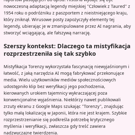
nowoczesną adaptacją legendy miejskiej "Człowiek z Taured" z
1954 roku o podróżniku z paszportem z nieistniejącego kraju,
który zniknął. Wirusowe posty zapożyczyły elementy tej
legendy, ubierając je w zmanipulowane przez AI nagrania, aby
stworzyć wciągającą, ale fałszywą narrację.
Szerszy kontekst: Dlaczego ta mistyfikacja
rozprzestrzeniła się tak szybko
Mistyfikacja Torenzy wykorzystała fascynację niewyjaśnionym i
łatwość, z jaką narzędzia AI mogą fabrykować przekonujące
media. Wielu użytkowników mediów społecznościowych
udostępniło klip bez weryfikacji jego pochodzenia,
kierowanych urokiem tajemnicy wykraczającej poza
konwencjonalne wyjaśnienia. Niektórzy nawet publikowali
zrzuty ekranu z Google Maps szukając "Torenzy", znajdując
tylko małą lokalizację w Japonii, która nie jest krajem. Szybkie
rozprzestrzenianie się podkreśla potrzebę krytycznego
myślenia i weryfikacji, zwłaszcza gdy treść zawiera
nadzwyczajne twierdzenia.