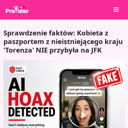
Udostępnij, aby wygrać!
Sprawdzenie faktów: Kobieta z
O nas
paszportem z nieistniejącego kraju
'Torenza' NIE przybyła na JFK
Zaloguj się
Zarejestruj się
Usługi
API
Warunki
Blog