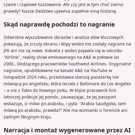
czasie i rządowe tuszowanie. Ale czy jest w tym choć ziarno
prawdy? Nasze śledztwo ujawnia zupełnie inną historię.
Skąd naprawdę pochodzi to nagranie
Odwrotne wyszukiwanie obrazów i analiza słów kluczowych
pokazują, że zrzuty ekranu i klipy wideo nie zostały nagrane na
JFK ani nie są nowe. Kobieta z wideo pojawia się w odcinku
"Airline", reality show emitowanego na A&E w połowie lat
2000., śledzącego pracowników Southwest Airlines. Oryginalne
nagranie, opublikowane na kanale A&E na YouTube w
listopadzie 2024 roku, przedstawia starszą pasażerkę nie
mówiącą po angielsku, która leciała z Baltimore do Los Angeles
– a nie z Tokio do Nowego Jorku. W klipie pracownik linii
lotniczej próbuje jej pomóc, zauważając, że jej paszport
wskazuje, iż mówi po arabsku, i pyta: "Arabia Saudyjska, tam
mówią po arabsku, prawda?" Nie ma wzmianki o Torenzie ani
żadnym fikcyjnym kraju.
Narracja i montaż wygenerowane przez AI