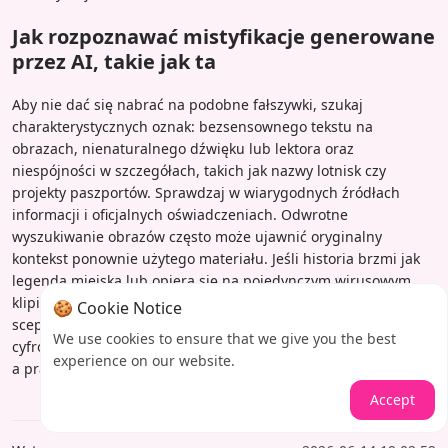
Jak rozpoznawać mistyfikacje generowane
przez AI, takie jak ta
Aby nie dać się nabrać na podobne fałszywki, szukaj
charakterystycznych oznak: bezsensownego tekstu na
obrazach, nienaturalnego dźwięku lub lektora oraz
niespójności w szczegółach, takich jak nazwy lotnisk czy
projekty paszportów. Sprawdzaj w wiarygodnych źródłach
informacji i oficjalnych oświadczeniach. Odwrotne
wyszukiwanie obrazów często może ujawnić oryginalny
kontekst ponownie użytego materiału. Jeśli historia brzmi jak
legenda miejska lub opiera się na pojedynczym wirusowym
klipie, prawdopodobnie należy podchodzić do niej z
🍪 Cookie Notice
sceptycyzmem. Sprawa Torenzy przypomina, że w erze
We use cookies to ensure that we give you the best
cyfrowej nie wszystko, co staje się wirusowe, jest prawdziwe –
experience on our website.
a prawda często leży w starannym badaniu.
Accept