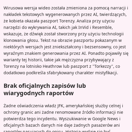
Wirusowa wersja wideo została zmieniona za pomocą narracji i
nakładek tekstowych wygenerowanych przez AI, twierdzących,
że kobieta okazała paszport Torenzy. Analiza przy użyciu
narzędzi do wykrywania AI, takich jak InVid i Resemble,
wskazuje, że dźwięk został stworzony przy użyciu technologii
klonowania głosu. Tekst na obrazie paszportu pokazanym w
niektórych wersjach jest zniekształcony i bezsensowny, co jest
wyraźnym znakiem generowania przez AI. Ponadto pojawiły się
warianty tej historii, takie jak mężczyzna przybywający z
Torenzy na lotnisko Heathrow lub paszport z "Torkezzy", co
dodatkowo podkreśla sfabrykowany charakter mistyfikacji.
Brak oficjalnych zapisów lub
wiarygodnych raportów
Żadne oświadczenia władz JFK, amerykańskiej służby celnej i
ochrony granic ani żadne renomowane źródło informacji nie
potwierdza tego incydentu. Wyszukiwanie w Google News i
oficjalnych bazach danych nie daje żadnych pasażerów ani
raportów pasujących do opisu. Historia wydaje się być