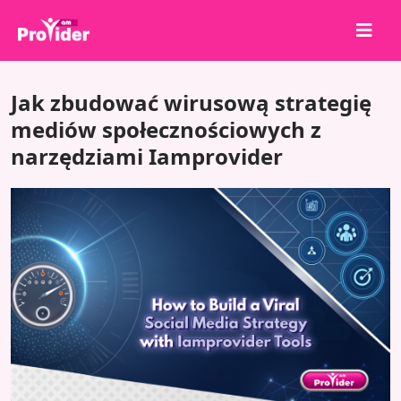
Udostępnij, aby wygrać!
Jak zbudować wirusową strategię
O nas
mediów społecznościowych z
narzędziami Iamprovider
Zaloguj się
Zarejestruj się
Usługi
API
Warunki
Blog