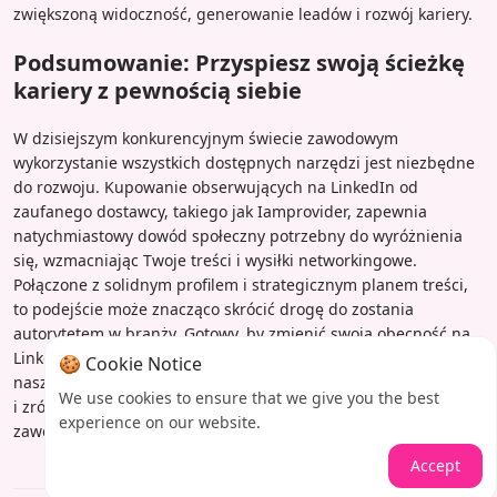
zwiększoną widoczność, generowanie leadów i rozwój kariery.
Podsumowanie: Przyspiesz swoją ścieżkę
kariery z pewnością siebie
W dzisiejszym konkurencyjnym świecie zawodowym
wykorzystanie wszystkich dostępnych narzędzi jest niezbędne
do rozwoju. Kupowanie obserwujących na LinkedIn od
zaufanego dostawcy, takiego jak Iamprovider, zapewnia
natychmiastowy dowód społeczny potrzebny do wyróżnienia
się, wzmacniając Twoje treści i wysiłki networkingowe.
Połączone z solidnym profilem i strategicznym planem treści,
to podejście może znacząco skrócić drogę do zostania
autorytetem w branży. Gotowy, by zmienić swoją obecność na
LinkedIn? Odwiedź Iamprovider już dziś, aby zapoznać się z
🍪 Cookie Notice
naszymi bezpiecznymi i skutecznymi pakietami obserwujących,
We use cookies to ensure that we give you the best
i zrób pierwszy krok w kierunku natychmiastowego rozwoju
experience on our website.
zawodowego.
Accept