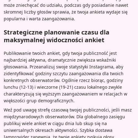
może zniechęcać do udziału, podczas gdy posiadanie nawet
skromnej liczby głosów sprawia, że twoja ankieta wydaje się
popularna i warta zaangażowania.
Strategiczne planowanie czasu dla
maksymalnej widoczności ankiet
Publikowanie twoich ankiet, gdy twoja publiczność jest
najbardziej aktywna, dramatycznie zwiększa wskaźniki
głosowania. Przeanalizuj swoje statystyki Instagrama, aby
zidentyfikować godziny szczytu zaangażowania dla twoich
konkretnych obserwatorów. Ogólnie rzecz biorąc, godziny
lunchu (12-13) i wieczorne (19-21) czasu lokalnego zwykle
charakteryzują się wyższym zaangażowaniem w relacjach w
większości grup demograficznych.
Weź pod uwagę strefę czasową twojej publiczności, jeśli masz
międzynarodowych obserwatorów. Dla globalnego zasięgu
publikuj wiele ankiet w ciągu dnia lub skup się na
uniwersalnych okresach aktywności. Szybka dostawa
Iamprovider zapewnia, że twoje ankiety zyskują głosy