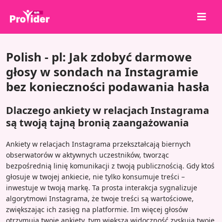
Udostępnij, aby wygrać!
Polish - pl: Jak zdobyć darmowe
O nas
głosy w sondach na Instagramie
bez konieczności podawania hasła
Zaloguj się
Zarejestruj się
Dlaczego ankiety w relacjach Instagrama
Usługi
są twoją tajną bronią zaangażowania
API
Ankiety w relacjach Instagrama przekształcają biernych
obserwatorów w aktywnych uczestników, tworząc
Warunki
bezpośrednią linię komunikacji z twoją publicznością. Gdy ktoś
Blog
głosuje w twojej ankiecie, nie tylko konsumuje treści –
inwestuje w twoją markę. Ta prosta interakcja sygnalizuje
algorytmowi Instagrama, że twoje treści są wartościowe,
zwiększając ich zasięg na platformie. Im więcej głosów
otrzymują twoje ankiety, tym większą widoczność zyskują twoje