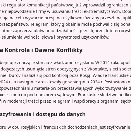
jski regulator komunikacji państwowej już wprowadził ograniczeni
me niepowodzenie firmy w usuwaniu treści ekstremistycznych. Dop
e mają na celu wywarcie presji na użytkowników, aby przeszli na apli
rzez państwo. Telegram, który globalnie może pochwalić się pon
tnie zaprzecza ułatwianiu działalności przestępczej lub terroryst
 stłumienia wolności słowa i prywatności użytkowników.
 Kontrola i Dawne Konflikty
obejmuje znaczące starcia z władzami rosyjskimi. W 2014 roku opuś
dotyczących usunięcia stron opozycyjnych z VKontakte, sieci społe
niej Durov znalazł się pod kontrolą poza Rosją. Władze francuskie
024 r., a następnie aresztowały go w sierpniu 2024 r. Postawiono
zpowszechnianiu materiałów przedstawiających wykorzystywanie dz
mieszczono go pod nadzorem sądowym. Francuskie śledztwo podkr
w moderacji treści przez Telegram i współpracy z organami sądo
szyfrowania i dostępu do danych
u w obu rosyjskich i francuskich dochodzeniach jest szyfrowanie