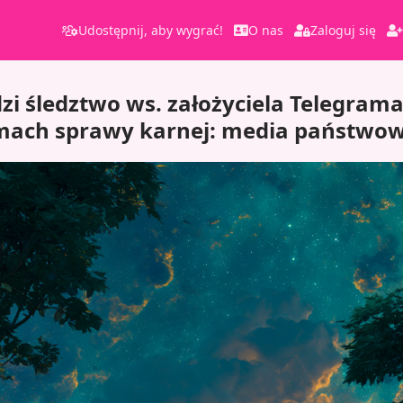
Udostępnij, aby wygrać!
O nas
Zaloguj się
zi śledztwo ws. założyciela Telegram
mach sprawy karnej: media państwo