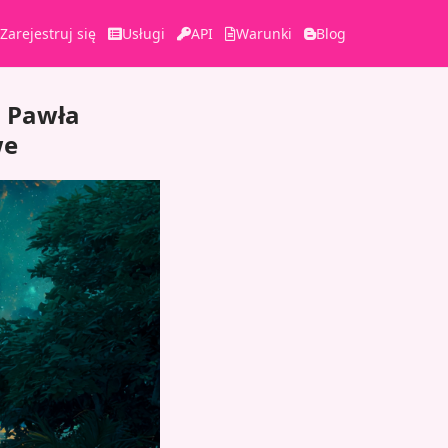
Zarejestruj się
Usługi
API
Warunki
Blog
a Pawła
we