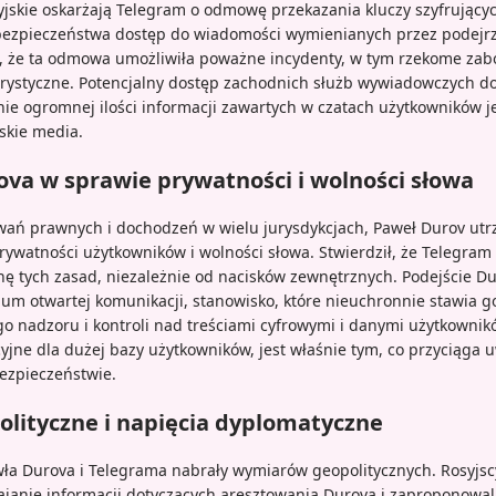
yjskie oskarżają Telegram o odmowę przekazania kluczy szyfrujący
bezpieczeństwa dostęp do wiadomości wymienianych przez podejr
 że ta odmowa umożliwiła poważne incydenty, w tym rzekome zabó
orystyczne. Potencjalny dostęp zachodnich służb wywiadowczych do
nie ogromnej ilości informacji zawartych w czatach użytkowników 
skie media.
va w sprawie prywatności i wolności słowa
ń prawnych i dochodzeń w wielu jurysdykcjach, Paweł Durov utrz
ywatności użytkowników i wolności słowa. Stwierdził, że Telegram
 tych zasad, niezależnie od nacisków zewnętrznych. Podejście Du
um otwartej komunikacji, stanowisko, które nieuchronnie stawia go
o nadzoru i kontroli nad treściami cyfrowymi i danymi użytkowni
yjne dla dużej bazy użytkowników, jest właśnie tym, co przyciąga 
ezpieczeństwie.
olityczne i napięcia dyplomatyczne
ła Durova i Telegrama nabrały wymiarów geopolitycznych. Rosyjscy
ajanie informacji dotyczących aresztowania Durova i zaproponowali