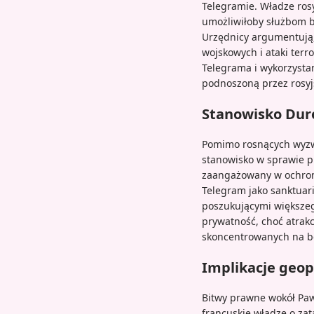
Telegramie. Władze ros
umożliwiłoby służbom 
Urzędnicy argumentują,
wojskowych i ataki terr
Telegrama i wykorzysta
podnoszoną przez rosyj
Stanowisko Duro
Pomimo rosnących wyzwa
stanowisko w sprawie pr
zaangażowany w ochronę
Telegram jako sanktuari
poszukującymi większeg
prywatność, choć atrakc
skoncentrowanych na b
Implikacje geop
Bitwy prawne wokół Paw
francuskie władze o zat