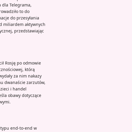
a dla Telegrama,
rowadziło to do
kacje do przesyłania
ad miliardem aktywnych
ycznej, przedstawiając
cił Rosję po odmowie
cznościowej, którą
 wydały za nim nakazy
 mu dwanaście zarzutów,
ieci i handel
eśla obawy dotyczące
wymi.
 typu end-to-end w