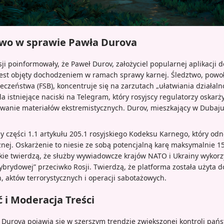
two w sprawie Pawła Durova
 poinformowały, że Paweł Durov, założyciel popularnej aplikacji d
est objęty dochodzeniem w ramach sprawy karnej. Śledztwo, powoł
eczeństwa (FSB), koncentruje się na zarzutach „ułatwiania działalno
la istniejące naciski na Telegram, który rosyjscy regulatorzy oskarżyl
uwanie materiałów ekstremistycznych. Durov, mieszkający w Dubaju
y części 1.1 artykułu 205.1 rosyjskiego Kodeksu Karnego, który od
cznej. Oskarżenie to niesie ze sobą potencjalną karę maksymalnie 1
skie twierdzą, że służby wywiadowcze krajów NATO i Ukrainy wykorz
hybrydowej” przeciwko Rosji. Twierdzą, że platforma została użyta d
, aktów terrorystycznych i operacji sabotażowych.
 i Moderacja Treści
Durova pojawia się w szerszym trendzie zwiększonej kontroli pań