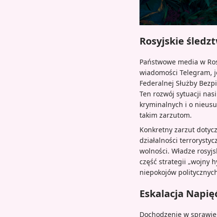
Rosyjskie śledz
Państwowe media w Rosji
wiadomości Telegram, j
Federalnej Służby Bezpi
Ten rozwój sytuacji nasi
kryminalnych i o nieus
takim zarzutom.
Konkretny zarzut dotycz
działalności terrorysty
wolności. Władze rosyj
część strategii „wojny 
niepokojów politycznych
Eskalacja Napięć
Dochodzenie w sprawie 