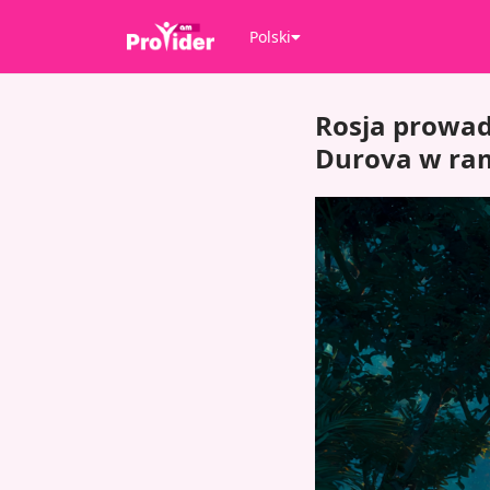
Polski
Rosja prowad
Durova w ra