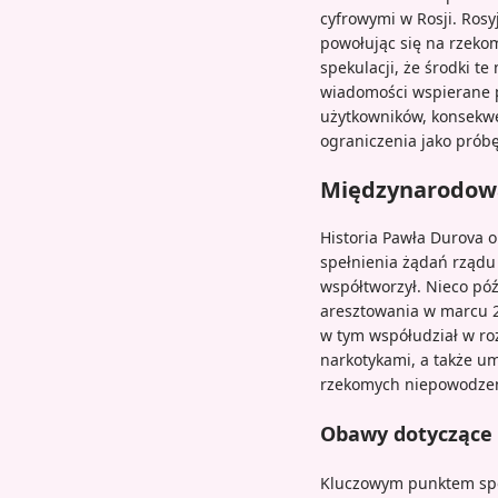
cyfrowymi w Rosji. Rosy
powołując się na rzeko
spekulacji, że środki t
wiadomości wspierane p
użytkowników, konsekwen
ograniczenia jako próbę
Międzynarodowa
Historia Pawła Durova 
spełnienia żądań rządu 
współtworzył. Nieco póź
aresztowania w marcu 2
w tym współudział w ro
narkotykami, a także u
rzekomych niepowodzeń 
Obawy dotyczące 
Kluczowym punktem spor