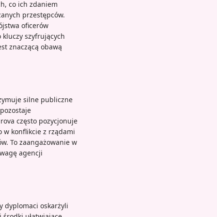
ch, co ich zdaniem
zanych przestępców.
jstwa oficerów
 kluczy szyfrujących
jest znaczącą obawą
ymuje silne publiczne
 pozostaje
rova często pozycjonuje
 w konflikcie z rządami
ków. To zaangażowanie w
uwagę agencji
 dyplomaci oskarżyli
 środki ułatwiające