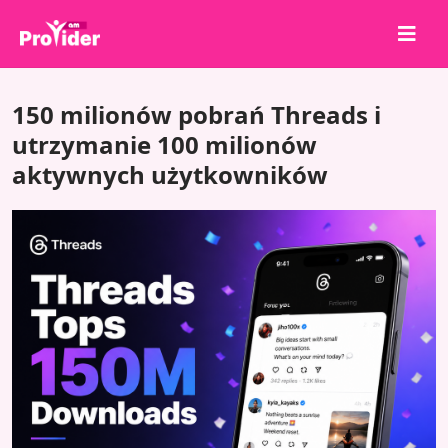
Udostępnij, aby wygrać!
150 milionów pobrań Threads i
O nas
utrzymanie 100 milionów
aktywnych użytkowników
Zaloguj się
Zarejestruj się
Usługi
API
Warunki
Blog