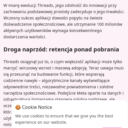
W miarę ewolucji Threads, jego zdolność do innowacji przy
zachowaniu podstawowej prostoty zadecyduje o jego trwałości.
Wczesny sukces aplikacji dowodzi popytu na świeże
doświadczenie społecznościowe, ale utrzymanie 100 milionów
aktywnych użytkowników wymaga konsekwentnego
dostarczania wartości.
Droga naprzód: retencja ponad pobrania
Threads osiągnął już to, o czym większość aplikacji może tylko
marzyć: wirusowy wzrost i masową adopcję. Teraz uwaga musi
się przesunąć na budowanie funkcji, które wspierają
codzienne nawyki – algorytmiczne kanały wyświetlające
odpowiednie treści, niezawodne powiadomienia i solidne
narzędzia społecznościowe. Podejście Meta oparte na danych i
infrastruktura Instagrama stanowią solidną podstawę, ale
oczekiwania użytkowników są wysokie. Ci, którzy zostaną, to ci,
🍪 Cookie Notice
którzy znajdą na platformie prawdziwe połączenie i
We use cookies to ensure that we give you the best
użyteczność. Jeśli Threads zdoła to zapewnić, jego kamień
experience on our website.
milowy 150 milionów pobrań będzie dopiero początkiem.