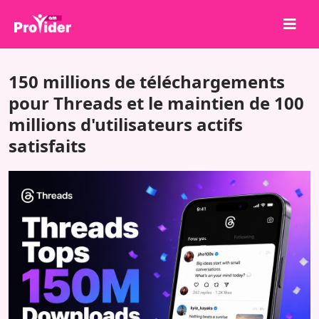
Partagez pour gagner !
150 millions de téléchargements
À propos de nous
pour Threads et le maintien de 100
millions d'utilisateurs actifs
Se connecter
satisfaits
S'inscrire
Services
API
Conditions
Blog