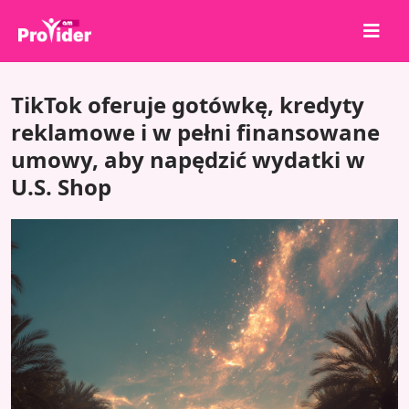
Udostępnij, aby wygrać!
TikTok oferuje gotówkę, kredyty
O nas
reklamowe i w pełni finansowane
umowy, aby napędzić wydatki w
Zaloguj się
U.S. Shop
Zarejestruj się
Usługi
API
Warunki
Blog