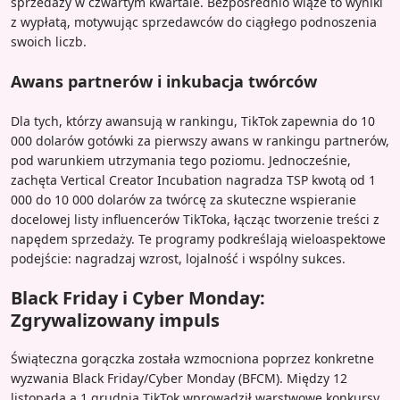
sprzedaży w czwartym kwartale. Bezpośrednio wiąże to wyniki
z wypłatą, motywując sprzedawców do ciągłego podnoszenia
swoich liczb.
Awans partnerów i inkubacja twórców
Dla tych, którzy awansują w rankingu, TikTok zapewnia do 10
000 dolarów gotówki za pierwszy awans w rankingu partnerów,
pod warunkiem utrzymania tego poziomu. Jednocześnie,
zachęta Vertical Creator Incubation nagradza TSP kwotą od 1
000 do 10 000 dolarów za twórcę za skuteczne wspieranie
docelowej listy influencerów TikToka, łącząc tworzenie treści z
napędem sprzedaży. Te programy podkreślają wieloaspektowe
podejście: nagradzaj wzrost, lojalność i wspólny sukces.
Black Friday i Cyber Monday:
Zgrywalizowany impuls
Świąteczna gorączka została wzmocniona poprzez konkretne
wyzwania Black Friday/Cyber Monday (BFCM). Między 12
listopada a 1 grudnia TikTok wprowadził warstwowe konkursy