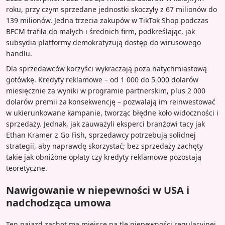
roku, przy czym sprzedane jednostki skoczyły z 67 milionów do
139 milionów. Jedna trzecia zakupów w TikTok Shop podczas
BFCM trafiła do małych i średnich firm, podkreślając, jak
subsydia platformy demokratyzują dostęp do wirusowego
handlu.
Dla sprzedawców korzyści wykraczają poza natychmiastową
gotówkę. Kredyty reklamowe – od 1 000 do 5 000 dolarów
miesięcznie za wyniki w programie partnerskim, plus 2 000
dolarów premii za konsekwencję – pozwalają im reinwestować
w ukierunkowane kampanie, tworząc błędne koło widoczności i
sprzedaży. Jednak, jak zauważyli eksperci branżowi tacy jak
Ethan Kramer z Go Fish, sprzedawcy potrzebują solidnej
strategii, aby naprawdę skorzystać; bez sprzedaży zachęty
takie jak obniżone opłaty czy kredyty reklamowe pozostają
teoretyczne.
Nawigowanie w niepewności w USA i
nadchodząca umowa
Ten najazd zachęt ma miejsce na tle niepewności regulacyjnej,