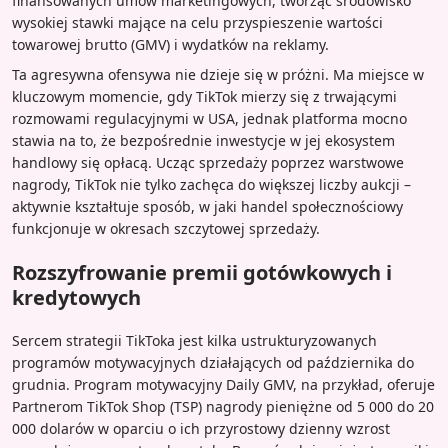
finansowanych umów marketingowych, tworząc środowisko
wysokiej stawki mające na celu przyspieszenie wartości
towarowej brutto (GMV) i wydatków na reklamy.
Ta agresywna ofensywa nie dzieje się w próżni. Ma miejsce w
kluczowym momencie, gdy TikTok mierzy się z trwającymi
rozmowami regulacyjnymi w USA, jednak platforma mocno
stawia na to, że bezpośrednie inwestycje w jej ekosystem
handlowy się opłacą. Ucząc sprzedaży poprzez warstwowe
nagrody, TikTok nie tylko zachęca do większej liczby aukcji –
aktywnie kształtuje sposób, w jaki handel społecznościowy
funkcjonuje w okresach szczytowej sprzedaży.
Rozszyfrowanie premii gotówkowych i
kredytowych
Sercem strategii TikToka jest kilka ustrukturyzowanych
programów motywacyjnych działających od października do
grudnia. Program motywacyjny Daily GMV, na przykład, oferuje
Partnerom TikTok Shop (TSP) nagrody pieniężne od 5 000 do 20
000 dolarów w oparciu o ich przyrostowy dzienny wzrost