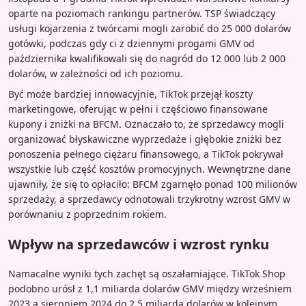
oparte na poziomach rankingu partnerów. TSP świadczący
usługi kojarzenia z twórcami mogli zarobić do 25 000 dolarów
gotówki, podczas gdy ci z dziennymi progami GMV od
października kwalifikowali się do nagród do 12 000 lub 2 000
dolarów, w zależności od ich poziomu.
Być może bardziej innowacyjnie, TikTok przejął koszty
marketingowe, oferując w pełni i częściowo finansowane
kupony i zniżki na BFCM. Oznaczało to, że sprzedawcy mogli
organizować błyskawiczne wyprzedaże i głębokie zniżki bez
ponoszenia pełnego ciężaru finansowego, a TikTok pokrywał
wszystkie lub część kosztów promocyjnych. Wewnętrzne dane
ujawniły, że się to opłaciło: BFCM zgarnęło ponad 100 milionów
sprzedaży, a sprzedawcy odnotowali trzykrotny wzrost GMV w
porównaniu z poprzednim rokiem.
Wpływ na sprzedawców i wzrost rynku
Namacalne wyniki tych zachęt są oszałamiające. TikTok Shop
podobno urósł z 1,1 miliarda dolarów GMV między wrześniem
2023 a sierpniem 2024 do 2,5 miliarda dolarów w kolejnym