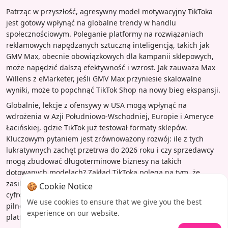
Patrząc w przyszłość, agresywny model motywacyjny TikToka
jest gotowy wpłynąć na globalne trendy w handlu
społecznościowym. Poleganie platformy na rozwiązaniach
reklamowych napędzanych sztuczną inteligencją, takich jak
GMV Max, obecnie obowiązkowych dla kampanii sklepowych,
może napędzić dalszą efektywność i wzrost. Jak zauważa Max
Willens z eMarketer, jeśli GMV Max przyniesie skalowalne
wyniki, może to popchnąć TikTok Shop na nowy bieg ekspansji.
Globalnie, lekcje z ofensywy w USA mogą wpłynąć na
wdrożenia w Azji Południowo-Wschodniej, Europie i Ameryce
Łacińskiej, gdzie TikTok już testował formaty sklepów.
Kluczowym pytaniem jest zrównoważony rozwój: ile z tych
lukratywnych zachęt przetrwa do 2026 roku i czy sprzedawcy
mogą zbudować długoterminowe biznesy na takich
dotowanych modelach? Zakład TikToka polega na tym, że
zasilając ekosystem teraz, może on trwale przekształcić
🍪 Cookie Notice
cyfrowe zachowania zakupowe, łącząc rozrywkę z transakcyjną
We use cookies to ensure that we give you the best
pilnością w sposób, który na lata redefiniuje handel na
experience on our website.
platformach.