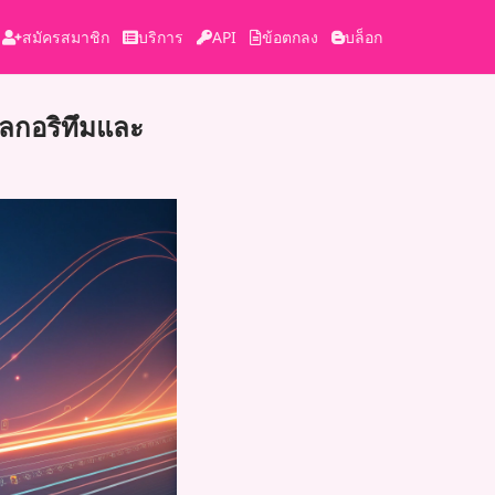
สมัครสมาชิก
บริการ
API
ข้อตกลง
บล็อก
ัลกอริทึมและ