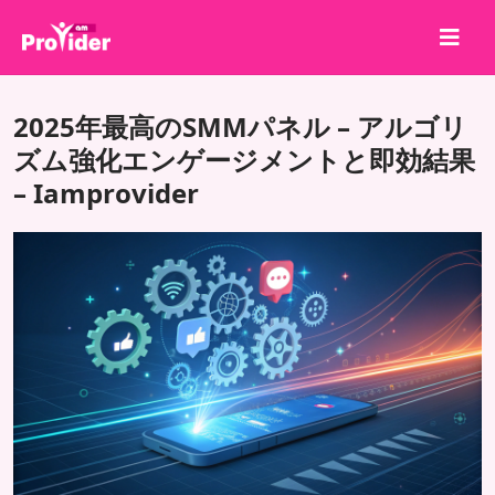
共有して勝とう！
2025年最高のSMMパネル – アルゴリ
会社概要
ズム強化エンゲージメントと即効結果
– Iamprovider
ログイン
サインアップ
サービス
API
利用規約
ブログ