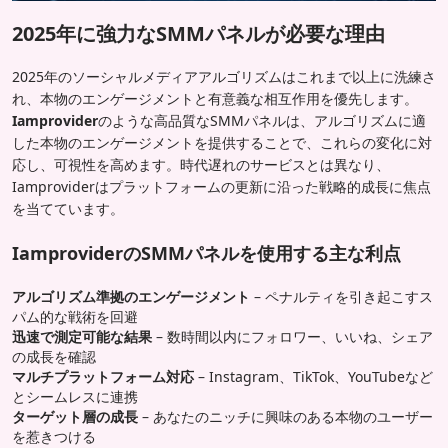
2025年に強力なSMMパネルが必要な理由
2025年のソーシャルメディアアルゴリズムはこれまで以上に洗練さ
れ、本物のエンゲージメントと有意義な相互作用を優先します。
Iamprovider
のような高品質なSMMパネルは、アルゴリズムに適
した本物のエンゲージメントを提供することで、これらの変化に対
応し、可視性を高めます。時代遅れのサービスとは異なり、
Iamproviderはプラットフォームの更新に沿った戦略的成長に焦点
を当てています。
IamproviderのSMMパネルを使用する主な利点
アルゴリズム準拠のエンゲージメント
– ペナルティを引き起こすス
パム的な戦術を回避
迅速で測定可能な結果
– 数時間以内にフォロワー、いいね、シェア
の成長を確認
マルチプラットフォーム対応
– Instagram、TikTok、YouTubeなど
とシームレスに連携
ターゲット層の成長
– あなたのニッチに興味のある本物のユーザー
を惹きつける