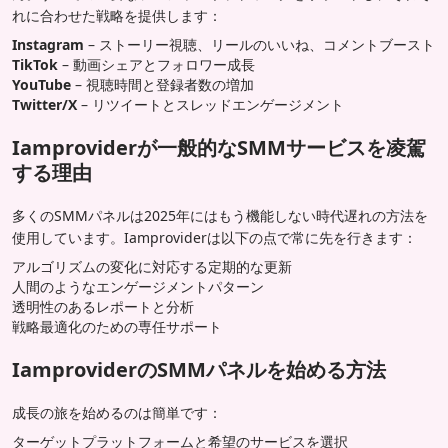
れに合わせた戦略を提供します：
Instagram
– ストーリー視聴、リールのいいね、コメントブースト
TikTok
– 動画シェアとフォロワー成長
YouTube
– 視聴時間と登録者数の増加
Twitter/X
– リツイートとスレッドエンゲージメント
Iamproviderが一般的なSMMサービスを凌駕
する理由
多くのSMMパネルは2025年にはもう機能しない時代遅れの方法を
使用しています。Iamproviderは以下の点で常に先を行きます：
アルゴリズムの変化に対応する定期的な更新
人間のようなエンゲージメントパターン
透明性のあるレポートと分析
戦略最適化のための専任サポート
IamproviderのSMMパネルを始める方法
成長の旅を始めるのは簡単です：
ターゲットプラットフォームと希望のサービスを選択