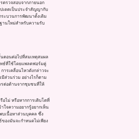
มีการตรวจสอบจากภายนอก
รอัปเดตเป็นประจำสัญญากับ
่ากระบวนการพัฒนาดั้งเดิม
รฐานใหม่สำหรับความรับ
ั้นตอนต่อไปที่สมเหตุสมผล
ทธ์ที่ใช้โดยแพลตฟอร์มคู่
I การเคลื่อนไหวดังกล่าวจะ
รมีส่วนร่วม อย่างไรก็ตาม
การต่อต้านจากชุมชนที่ให้
ือไม่ หรือหากการเติบโตที่
รเข้าใจความอยากรู้อยากเห็น
เนื้อหาส่วนบุคคล ซึ่ง
ธ์ของมันจะกำหนดไม่เพียง