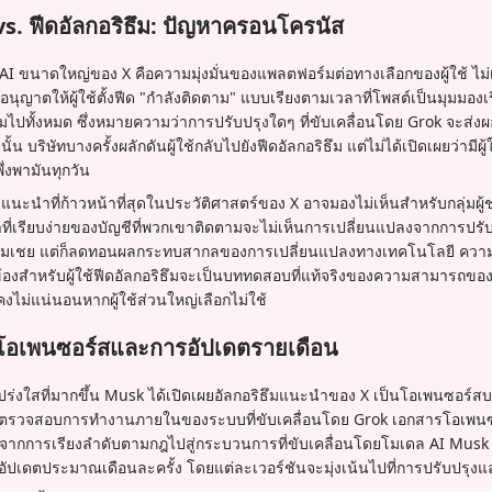
 vs. ฟีดอัลกอริธึม: ปัญหาครอนโครนัส
 ขนาดใหญ่ของ X คือความมุ่งมั่นของแพลตฟอร์มต่อทางเลือกของผู้ใช้ ไม่เห
นุญาตให้ผู้ใช้ตั้งฟีด "กำลังติดตาม" แบบเรียงตามเวลาที่โพสต์เป็นมุมมองเ
มไปทั้งหมด ซึ่งหมายความว่าการปรับปรุงใดๆ ที่ขับเคลื่อนโดย Grok จะส่
้น บริษัทบางครั้งผลักดันผู้ใช้กลับไปยังฟีดอัลกอริธึม แต่ไม่ได้เปิดเผยว่ามีผู้
พึ่งพามันทุกวัน
แนะนำที่ก้าวหน้าที่สุดในประวัติศาสตร์ของ X อาจมองไม่เห็นสำหรับกลุ่มผู้
ที่เรียบง่ายของบัญชีที่พวกเขาติดตามจะไม่เห็นการเปลี่ยนแปลงจากการปรั
ที่น่าชมเชย แต่ก็ลดทอนผลกระทบสากลของการเปลี่ยนแปลงทางเทคโนโลยี ค
วข้องสำหรับผู้ใช้ฟีดอัลกอริธึมจะเป็นบททดสอบที่แท้จริงของความสามารถขอ
คงไม่แน่นอนหากผู้ใช้ส่วนใหญ่เลือกไม่ใช้
อเพนซอร์สและการอัปเดตรายเดือน
ร่งใสที่มากขึ้น Musk ได้เปิดเผยอัลกอริธึมแนะนำของ X เป็นโอเพนซอร์สบน
ตรวจสอบการทำงานภายในของระบบที่ขับเคลื่อนโดย Grok เอกสารโอเพนซ
ากการเรียงลำดับตามกฎไปสู่กระบวนการที่ขับเคลื่อนโดยโมเดล AI Musk ยอ
าจะอัปเดตประมาณเดือนละครั้ง โดยแต่ละเวอร์ชันจะมุ่งเน้นไปที่การปรับปรุงแ