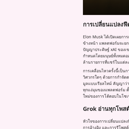
การเปลี่ยนแปลงฟี
Elon Musk ได้เปิดเผยการเปลี
ข้างหน้า แพลตฟอร์มจะยกเล
ปัญญาประดิษฐ์ xAI ของเขา 
กำหนดโดยมนุษย์ทั้งหมดออ
ล้านรายการที่แชร์ในแต่ละว
การเคลื่อนไหวครั้งนี้เป็
วิศวกรใดๆ ด้วยการกำจัดตรร
มูลแบบเรียลไทม์ สัญญาว่
ทุกแง่มุมของแพลตฟอร์ม ตั
ใหม่ของการโต้ตอบในโซเชี
Grok อ่านทุกโพสต
หัวใจของการเปลี่ยนแปลงน
การอ้างอิง และการรีโพสต์