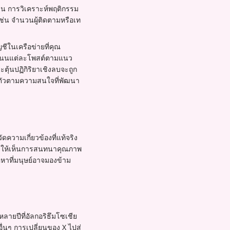
งาน การวิเคราะห์พฤติกรรม
เช่น จำนวนผู้ติดตามหรือเท
ีในเครือข่ายที่คุณ
้คะแนนแต่ละโพสต์ตามแนว
ตุ้นปฏิกิริยาเชิงลบจะถูก
บตัวตามความสนใจที่พัฒนา
ความเกี่ยวข้องที่แท้จริง
่วยให้เห็นการสนทนาคุณภาพ
อหาที่มนุษย์อาจมองข้าม
ลายปีที่อัลกอริธึมโซเชีย
่นๆ การเปลี่ยนของ X ไปสู่