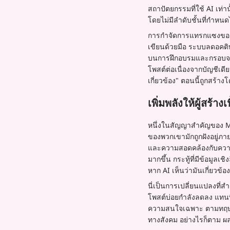
สถาปัตยกรรมที่ใช้ AI เท่
โดยไม่มีลำดับชั้นที่กำห
การกำจัดการแทรกแซงของมนุ
เขียนด้วยมือ ระบบลดอคติท
บนการฝึกอบรมและกรอบจริ
โพสต์ต่อเนื่องจากบัญชีเด
เกี่ยวข้อง" ตอนนี้ถูกสร้างโ
เพิ่มพลังให้ผู้สร้า
หนึ่งในสัญญาสำคัญของ Mus
ของพวกเขามักถูกฝังอยู่ภา
และความสอดคล้องกับความ
มากขึ้น กระทู้ที่มีข้อมูลเ
หาก AI เห็นว่ามันเกี่ยวข้องก
นี่เป็นการเปลี่ยนแปลงที่ส
โพสต์บ่อยกำลังลดลง แทนที่ ผ
ความสนใจเฉพาะ ตามทฤษฎีแล
ทางสังคม อย่างไรก็ตาม ผลก