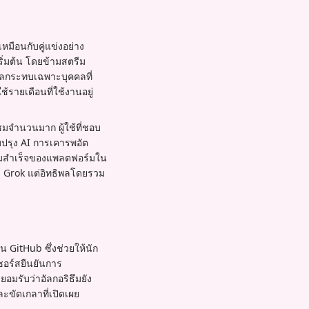
มือนกับคู่แข่งอย่าง
ริ่มต้น โดยข้ามสตรีม
งผลกระทบเฉพาะบุคคลที่
ใช้รายเดือนที่ใช้งานอยู่
ชมจำนวนมาก ผู้ใช้ที่ชอบ
บปรุง AI การเคารพอัต
วามสำเร็จของแพลตฟอร์มใน
ง Grok แต่อิทธิพลโดยรวม
 GitHub ซึ่งช่วยให้นัก
อร์สยืนยันการ
มรับว่าอัลกอริธึมยัง
ละขัดเกลาที่เปิดเผย