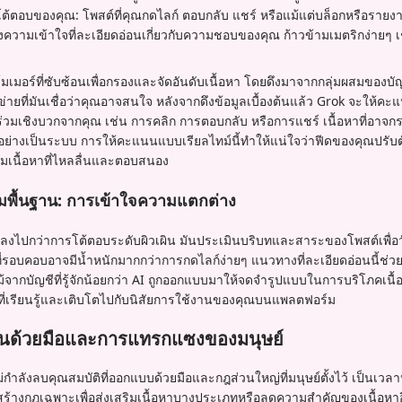
โต้ตอบของคุณ: โพสต์ที่คุณกดไลก์ ตอบกลับ แชร์ หรือแม้แต่บล็อกหรือราย
งความเข้าใจที่ละเอียดอ่อนเกี่ยวกับความชอบของคุณ ก้าวข้ามเมตริกง่ายๆ 
อร์ที่ซับซ้อนเพื่อกรองและจัดอันดับเนื้อหา โดยดึงมาจากกลุ่มผสมของบัญช
่ายที่มันเชื่อว่าคุณอาจสนใจ หลังจากดึงข้อมูลเบื้องต้นแล้ว Grok จะให
ร่วมเชิงบวกจากคุณ เช่น การคลิก การตอบกลับ หรือการแชร์ เนื้อหาที่อาจกระ
ย่างเป็นระบบ การให้คะแนนแบบเรียลไทม์นี้ทำให้แน่ใจว่าฟีดของคุณปรั
ตรีมเนื้อหาที่ไหลลื่นและตอบสนอง
่วมพื้นฐาน: การเข้าใจความแตกต่าง
ลงไปกว่าการโต้ตอบระดับผิวเผิน มันประเมินบริบทและสาระของโพสต์เพื่อวัด
ที่รอบคอบอาจมีน้ำหนักมากกว่าการกดไลก์ง่ายๆ แนวทางที่ละเอียดอ่อนนี้ช
แม้จากบัญชีที่รู้จักน้อยกว่า AI ถูกออกแบบมาให้จดจำรูปแบบในการบริโภคเนื้
ัวที่เรียนรู้และเติบโตไปกับนิสัยการใช้งานของคุณบนแพลตฟอร์ม
ียนด้วยมือและการแทรกแซงของมนุษย์
ำลังลบคุณสมบัติที่ออกแบบด้วยมือและกฎส่วนใหญ่ที่มนุษย์ตั้งไว้ เป็นเวลาห
สร้างกฎเฉพาะเพื่อส่งเสริมเนื้อหาบางประเภทหรือลดความสำคัญของเนื้อหาอื