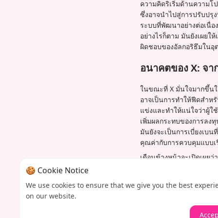
ความคิดริเริ่มด้านความโ
ซึ่งอาจนำไปสู่การปรับปรุ
ระบบที่พัฒนาอย่างต่อเนื่อ
อย่างไรก็ตาม มันยังเผย
ผิดชอบของอัลกอริธึมในอ
อนาคตของ X: จาก
ในขณะที่ X มั่นใจมากขึ้น
อาจเป็นการทำให้ฟีดสำหรับค
แข่งและทำให้แน่ใจว่าผู้ใ
เพิ่มผลกระทบของการลงทุนท
มันยังจะเป็นการเบี่ยงเบนท
คุณค่ากับการควบคุมแบบเ
เดือนข้างหน้าจะเปิดเผยว่
หยุดนิ่งในโพสต์ต้นฉบับบ่งบ
🍪 Cookie Notice
ของมนุษย์ได้ดีกว่ามนุษย
We use cookies to ensure that we give you the best experi
คุณภาพจะชนะความนิยมอย่า
on our website.
แค่อนาคตของ X แต่ยังรวมถึง
Accep