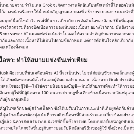
านั้นหมายความว่าโมเดล Grok จะจัดการงานจัดอันดับหลักเหล่านี้โดยอัตโนมัต
นดไว้ล่วงหน้าหรือการให้น้ำหนักสัญญาณแบบคงที่ สร้างกระบวนการแนะนำที่
ษย์นี้แก้ไขคำวิจารณ์ที่ยืนยาวเกี่ยวกับการตัดสินใจของอัลกอริธึมที่คลุมเ
างวิศวกรรมที่อาจบิดเบือนการมองเห็นของเนื้อหา อย่างไรก็ตาม มันยังวางค
ยธรรมของ AI แพลตฟอร์มเน้นว่าโมเดลให้ความสำคัญกับความหลากหลายของ
ียวกันและกรองเนื้อหาที่ไม่เป็นไปตามข้อกำหนด แต่การตัดสินใจหลักเกี่ยว
ดยเครื่องทั้งหมด
งเนื้อหา: ทำให้สนามแข่งขันเท่าเทียม
k คือระบบที่ขับเคลื่อนด้วย AI นี้จะเป็นประโยชน์ต่อบัญชีขนาดเล็กและผู้
ยใต้เสียงดังของคนดังไวรัลและผู้ติดตามจำนวนมาก เนื่องจาก Grok ประเมินโ
สนใจของผู้ใช้—ไม่ใช่ความนิยมของบัญชี—มันมีศักยภาพที่จะทำให้การม
ชิงลึกจากผู้ใช้ที่มีผู้ติดตาม 100 คนอาจปรากฏขึ้นเคียงข้างเนื้อหาจากอินฟลูเอน
ับผู้ชมกลุ่มหนึ่ง
ำคัญในพลวัตของผู้สร้างเนื้อหา ข้อได้เปรียบในการแนะนำที่เดิมผูกติดกับจำ
ู้สร้างเนื้อหาต้องมุ่งเน้นที่การผลิตเนื้อหาที่มีส่วนร่วมและเกี่ยวข้องอย่างแท
้ว นี่ควรส่งเสริมระบบนิเวศที่ดีขึ้นซึ่งการเติบโตแบบออร์แกนิกถูกขับเ
ระทบในโลกจริงขึ้นอยู่กับการยอมรับฟีดอัลกอริธึมของผู้ใช้ ซึ่งยังคงเป็นตั