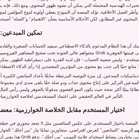
التحيزات الهندسية المحتملة التي يمكن أن تشوه ظهور المحتوى. ومع ذلك، فإنه ي
أطر العمل الأخلاقية. تؤكد المنصة أن النموذج يعطي أولوية لتنوع المؤلفين لم
تمكين المبدعين:
ك أن هذا النظام المدعوم بالذكاء الاصطناعي سيفيد الحسابات الصغيرة والقادمين ا
محتواهم عالي الجودة تحت ضجيج المشاهير الفيروسيين والمتابعين الكثر. نظرًا لأن rok
مستخدم - وليس شعبية الحساب - فإن لديه القدرة على ديمقراطية الظهور. يمك
 ديناميكيات المبدعين. إن ميزة التوصية المرتبطة سابقًا بأعداد المتابعين الكبيرة أو
مبدعين التركيز على إنتاج محتوى جذاب وذو صلة حقًا يلقى صدى لدى مجموعات 
ظامًا بيئيًا أكثر صحة حيث يكون النمو العضوي مدفوعًا بالجوهر وليس رأس المال
التأثير في العالم الحقيقي على اعتماد المستخدمين لخلاصة الخوارزميات، والتي تظل متغيرًا حاسمًا.
اختيار المستخدم مقابل الخلاصة الخوارزمية: معض
تجعد محوري في خطة الذكاء الاصطناعي الكبرى لـ X هو ا
هذا يعني أن أي تحسينات تعمل بواسطة