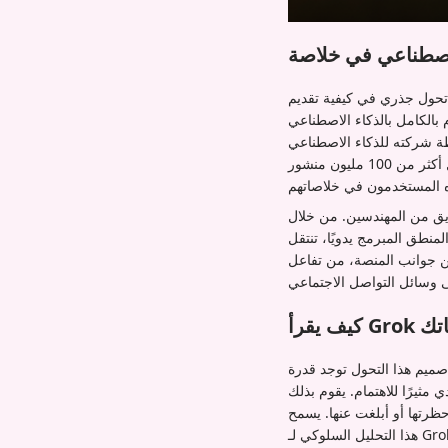
ابقًا باسم تويتر، للمحتوى لقاعدة مستخدميه العالمية. خلال الأسابيع
بالكامل بالذكاء الاصطناعي
xA. هذا التطوير الهائل، الذي يعمل بنموذج Grok، يهدف إلى حذف جميع الميزات المصممة
يدويًا والقواعد التي يضبطها البشر من النظام. بدلاً من ذلك، سيعتمد بالكامل على الذكاء الاصطناعي لتحليل أكثر من 100 مليون منشور
ريق من المهندسين. من خلال
 X إلى نموذج ديناميكي حيث يحدد الذكاء الاصطناعي نفسه مدى الصلة بناءً على البيانات في
من جوانب المنصة، من تفاعل
ماتك
حول توجد قدرة Grok على تحليل كل قطعة محتوى على X - بما في ذلك المنشورات الأصلية والردود والاقتباسات
مثيرًا للاهتمام. يقوم بذلك
حظرتها أو أبلغت عنها. يسمح