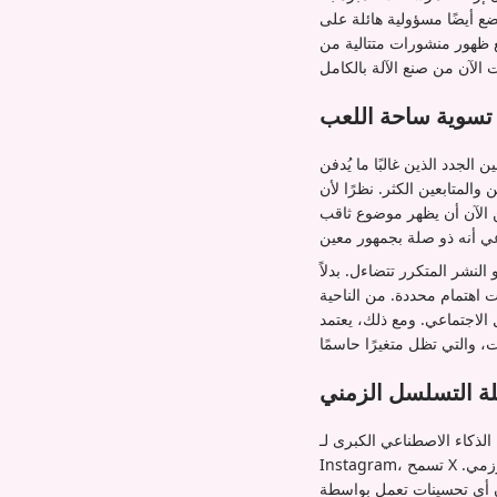
ضع أيضًا مسؤولية هائلة على
نع ظهور منشورات متتالية من
 تسوية ساحة اللعب
لجدد الذين غالبًا ما يُدفن
G يقيم المنشورات بناءً على قيمتها الجوهرية
ن الآن أن يظهر موضوع ثاقب
 النشر المتكرر تتضاءل. بدلاً
اهتمام محددة. من الناحية
 الاجتماعي. ومع ذلك، يعتمد
لة التسلسل الزمني
لتزام المنصة باختيار المستخدم. على عكس المنافسين مثل TikTok أو
Instagram، تسمح X للمستخدمين بتعيين خلاصتهم الزمنية "المتابَعين" كعرض افتراضي، متجاوزين تمامًا تيار "من أجلك" الخوارزمي.
 Grok تؤثر فقط على الأفراد الذين يختارون بنشاط استخدام علامة التبويب "من أجلك". تدفع