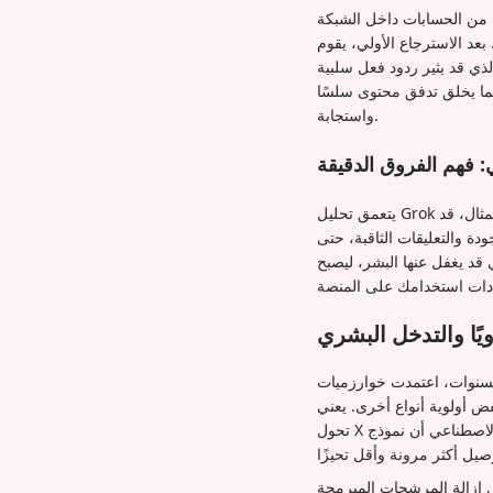
ج من الحسابات داخل الشبكة
 يقوم Grok بتقييم كل منشور بناءً على
الذي قد يثير ردود فعل سلبية
ما يخلق تدفق محتوى سلسًا
واستجابة.
: فهم الفروق الدقيقة
يتعمق تحليل Grok أكثر من التفاعلات السطحية. فهو يقيم سياق ومضمون المنشورات لقياس الصلة الحقيقية. على سبيل المثال، قد
دة والتعليقات الثاقبة، حتى
قد يغفل عنها البشر، ليصبح
ويًا والتدخل البشري
 لسنوات، اعتمدت خوارزميات
ض أولوية أنواع أخرى. يعني
تحول X إلى بنية تعتمد فقط على الذكاء الاصطناعي أن نموذج Grok يتولى الآن هذه المهام الأساسية للترتيب بشكل مستقل. فهو يحدد
ل إزالة المرشحات المبرمجة