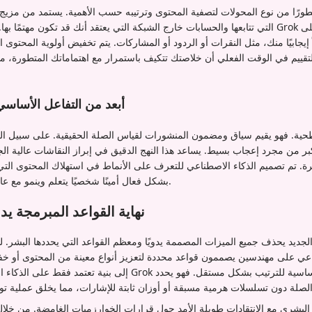
تطورًا من نوع المحولات لتصفية المحتوى وترتيبه حسب الأهمية. يستمد من مزي
التي تتابعها والحسابات خارج الشبكة التي يعتقد أنك قد تكون مهتمًا بها. بعد الاسترجاع الأولي،
ً إيجابيًا منك، مثل النقرات أو الردود أو المشاركات. يتم تخفيض أولوية المحتوى 
قييم في الوقت الفعلي أن خلاصتك تتكيف باستمرار مع اهتماماتك المتطورة، م
أبعد من التفاعل الأساسي
بر من مجرد إعجاب بسيط. يساعد هذا النهج الدقيق في إبراز النقاشات عالية الجو
. تم تصميم الذكاء الاصطناعي للتعرف على الأنماط في استهلاك المحتوى التي 
بشكل فعال أمينًا شخصيًا يتعلم وينمو مع عادات استخدامك على المنصة.
نهاية القواعد المبرمجة يد
لجديد يحذف جميع الميزات المصممة يدويًا ومعظم القواعد التي يحددها البشر.
اعي على مهندسين يصممون قواعد محددة لتعزيز أنواع معينة من المحتوى أو خف
ل البشري مع الانتقادات طويلة الأمد حول قرارات الخوارزميات الغامضة. من خلا