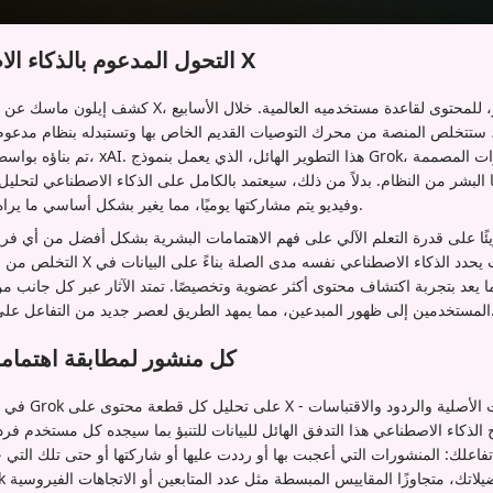
التحول المدعوم بالذكاء الاصطناعي في خلاصة X
كشف إيلون ماسك عن تحول جذري في كيفية تقديم X، المعروف س
ة، ستتخلص المنصة من محرك التوصيات القديم الخاص بها وتستبدله بنظام مدعوم 
تم بناؤه بواسطة شركته للذكاء الاصطناعي، I
وفيديو يتم مشاركتها يوميًا، مما يغير بشكل أساسي ما يراه المستخدمون في خلاصاتهم.
ريئًا على قدرة التعلم الآلي على فهم الاهتمامات البشرية بشكل أفضل من أي ف
التخلص من المنطق المبرمج يدويًا، تنتقل
ا يعد بتجربة اكتشاف محتوى أكثر عضوية وتخصيصًا. تمتد الآثار عبر كل جانب 
صر جديد من التفاعل على وسائل التواصل الاجتماعي.
كيف يقرأ Grok كل منشور لمطابقة اهتما
في صميم هذا الت
لذكاء الاصطناعي هذا التدفق الهائل للبيانات للتنبؤ بما سيجده كل مستخدم فردي 
فاعلك: المنشورات التي أعجبت بها أو رددت عليها أو شاركتها أو حتى تلك التي 