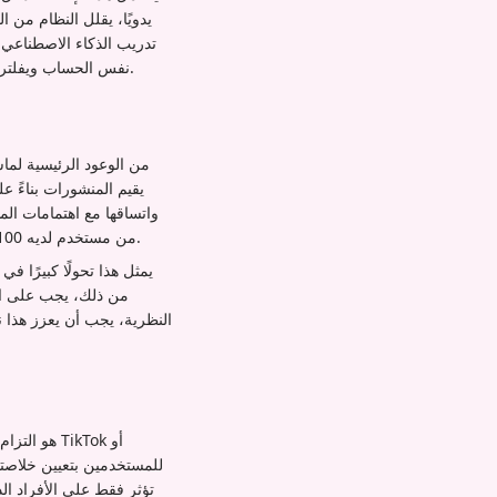
يدويًا، يقلل النظام من 
تدريب الذكاء الاصطناعي و
نفس الحساب ويفلتر المحتوى غير المطابق، لكن الأحكام الأساسية بشأن "الاهتمام" و"الصلة" أصبحت الآن من صنع الآلة بالكامل.
من الوعود الرئيسية لماس
واتساقها مع اهتمامات ال
من مستخدم لديه 100 متابع جنبًا إلى جنب مع محتوى من المؤثرين المعتمدين إذا رأى الذكاء الاصطناعي أنه ذو صلة بجمهور معين.
يمثل هذا تحولًا كبيرًا في
من ذلك، يجب على ال
النظرية، يجب أن يعزز هذا ن