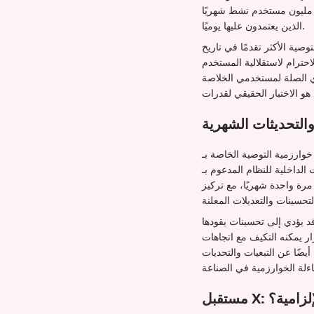
شركة المستخدمين أحيانًا للعودة إلى الخلاصة الخوارزمية، لكنها لا تكشف عن النسبة المئوية من بين 600 مليون مستخدم نشط شهريًا
الذين يعتمدون عليها يوميًا.
ئي لجزء كبير من الجمهور. لن يرى المستخدمون الذين يفضلون
الاحترام لاستقلالية المستخدم
ذي الصلة لمستخدمي الخلاصة
التحديثات الشهرية
ى GitHub. وهذا يسمح للمطورين والباحثين
ـ Grok. تؤكد الوثائق مفتوحة المصدر تحول البنية من الفرز القائم على القواعد إلى عملية
مرة واحدة شهريًا، مع تركيز
د يؤدي إلى تحسينات يقودها
ر يمكنه التكيف مع اتجاهات
ضًا عن التبعيات والتحديات
لإلزامية؟