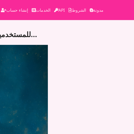
مدونة
الشروط
API
الخدمات
إنشاء حساب
إيلون ماسك عن كيفية تغيير توصيات X للمستخدمين: نحن نحاول حذف كل...