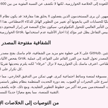
ال
يخلق هذا مفارقة: قد يكون نظام التوصية الأكثر تقدمًا في تاريخ X غير مر
سليًا للحسابات التي يتابعونها أي تغيير من التطوير الهائل للذكاء الاصطناعي. هذا 
من التأثير العالمي للتحول التكنولوجي. سيكون نجاح المنصة في إبراز المحتوى 
الشفافية مفتوحة المصدر و
في خطوة نحو مزيد من الشفافية، قام ماسك بفتح مصدر خوارزمية التوصية الخاصة بـ X عل
بفحص الآليات الداخلية للنظام المدعوم ب
اعي. اعترف ماسك بأن الخوارزمية لا تزال "خرقاء" لكنه يلتزم بتحديثها تقريبًا 
كل تكرار على التحسينات والتعديلات المعلنة.
ر مسبوقة لمنصة وسائط اجتماعية كبرى. فهي تمكن من التدقيق الخارجي، مما ق
رع على التحيزات أو العيوب. يعد دورة التحديث المنتظمة بنظام يتطور باستمرا
 المستخدمين بسرعة أكبر من خطوط التطوير التقليدية. ومع ذلك، فإنه يكشف أي
التقنية للمنصة، مما يضع معيارًا جديدًا للمساءلة الخوارزمية في الصناعة.
مستقبل X: من التوصيات إلى الخلاصات ا