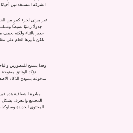
جدولًا زمنيًا بسيطًا وتسل
جدير بالثناء ولكنه يخفف 
الخوارزمية هو الاختبار الحقيقي لقدرات Grok، لكن تأثيرها العام على مقاييس التفاعل يظل غير مؤكد إذا اختار الأغلبية عدم استخدامها.
مدفوعة بنموذج الذكاء الاصطن
مبادرة الشفافية هذه غي
المجتمع والتعرف بشكل أس
المحتوى الجديدة وسلوكيات