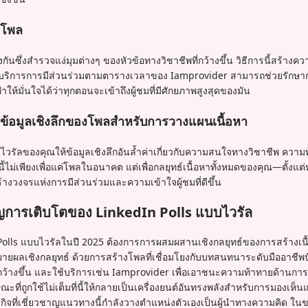
มโพล
ถึงกันซึ่งสำรวจแง่มุมต่างๆ ของหัวข้อทางวิชาชีพที่กว้างขึ้น วิธีการนี้สร้างค
 บริการการมีส่วนร่วมตามตารางเวลาของ Iamprovider สามารถช่วยรักษาก
้มั่นใจได้ว่าทุกตอนจะเข้าถึงผู้ชมที่มีศักยภาพสูงสุดของมัน
ข้อมูลเชิงลึกของโพลสำหรับการวางแผนเนื้อหา
ลไวรัลของคุณให้ข้อมูลเชิงลึกอันล้ำค่าเกี่ยวกับความสนใจทางวิชาชีพ ค
พบนี้ไม่เพียงเพื่อแค่โพลในอนาคต แต่เพื่อกลยุทธ์เนื้อหาทั้งหมดของคุณ—ตั้ง
งวงจรแห่งการมีส่วนร่วมและความเข้าใจผู้ชมที่ดีขึ้น
าญการเติบโตของ LinkedIn Polls แบบไวรัล
olls แบบไวรัลในปี 2025 ต้องการการผสมผสานเชิงกลยุทธ์ของการสร้างเนื้
ายผลเชิงกลยุทธ์ ด้วยการสร้างโพลที่เชื่อมโยงกับบทสนทนาระดับมืออาชีพ
ี่กว้างขึ้น และใช้บริการเช่น Iamprovider เพื่อเอาชนะความท้าทายด้านกา
ะที่ถูกใช้ไม่เต็มที่นี้ให้กลายเป็นเครื่องยนต์อันทรงพลังสำหรับการมองเห็
รกิจที่เชี่ยวชาญแนวทางนี้กำลังวางตำแหน่งตัวเองเป็นผู้นำทางความคิด ในขณ