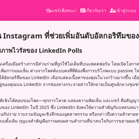
แชร์เพื่อชนะ!
เกี่ยวกับเรา
เข้าสู่ระบบ
น Instagram ที่ช่วยเพิ่มอันดับอัลกอริทึมขอ
ยภาพไวรัลของ LinkedIn Polls
นเครื่องมือสร้างการมีส่วนร่วมที่ถูกใช้ไม่เต็มที่บนแพลตฟอร์ม โดยเปิดโอก
ิ่มการมองเห็น ต่างจากโพสต์แบบคงที่ที่ต้องพึ่งการบริโภคแบบ passive โ
นให้อัลกอริทึมของ LinkedIn เลือกแสดงเนื้อหาของคุณในวงกว้างมากขึ้น เมื่
ู่ของคุณบน LinkedIn จากช่องทางกระจายสารให้กลายเป็นศูนย์กลางชุมชนแบ
มชาติเชิงโต้ตอบของโพล—ทุกการโหวต แสดงความคิดเห็น และแชร์ คือสัญญ
ึมของ LinkedIn ในปี 2025 ซึ่ง LinkedIn ยังคงให้ความสำคัญกับบทสนทนาร
อภิปราย รวบรวมข้อมูลเชิงลึกของอุตสาหกรรม หรือกล่าวถึงความท้าทายทางวิ
ูปแบบดั้งเดิม กุญแจสำคัญคือการผสมผสานคำถามที่น่าสนใจกับการขยายผลเชิง