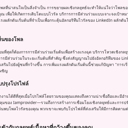
โพลที่น่าสนใจเป็นสิ่งจำเป็น การขยายผลเชิงกลยุทธ์จะทำให้แน่ใจว่าโพลขอ
ณ เพื่อให้เกิดการเติบโตแบบไวรัล บริการการมีส่วนร่วมแบบเจาะจงเป้าห
ผลักดันเริ่มต้นที่จำเป็นเพื่อกระตุ้นอัลกอริทึมไวรัลของ LinkedIn ผลักด
เห็นของโพล
ี่ยมที่สุดก็ต้องการการมีส่วนร่วมเริ่มต้นเพื่อสร้างแรงฉุด บริการโหวตเชิงก
มีส่วนร่วมในระยะเริ่มต้นที่สำคัญ ซึ่งส่งสัญญาณไปยังอัลกอริทึมของ Lin
ิมไปยังผู้ชมที่กว้างขึ้น การเพิ่มแรงผลักดันเริ่มต้นนี้ช่วยแก้ปัญหา "การเริ
ผชิญ
บปรุงโปรไฟล์
นได้ดีที่สุดเมื่อโปรไฟล์โดยรวมของคุณแสดงถึงความน่าเชื่อถือและมีอ
ลุมของ Iamprovider—รวมถึงการสร้างการเชื่อมโยงเชิงกลยุทธ์และการปร
มใหม่ค้นพบโพลไวรัลของคุณ พวกเขาจะพบกับโปรไฟล์ที่ส่งเสริมให้มีการติดตาม
ากับกลยุทธ์เนื้อหาที่กว้างขึ้นของคุณ