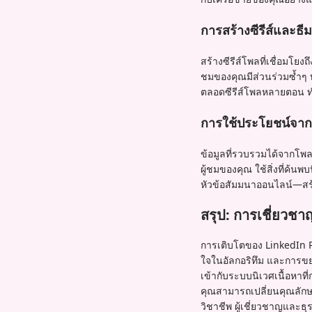
การสร้างซีรีส์และธี
สร้างซีรีส์โพลที่เชื่อมโยง
ชมของคุณมีส่วนร่วมซ้ำๆ
ตลอดซีรีส์โพลหลายตอน ทำให
การใช้ประโยชน์จาก
ข้อมูลที่รวบรวมได้จากโพ
ผู้ชมของคุณ ใช้สิ่งที่ค้น
หัวข้อสัมมนาออนไลน์—สร้า
สรุป: การเชี่ยวช
การเติบโตของ LinkedIn P
ใจในอัลกอริทึม และการขย
เข้ากับระบบนิเวศเนื้อหาท
คุณสามารถเปลี่ยนคุณลักษณ
วิชาชีพ ผู้เชี่ยวชาญและธุ