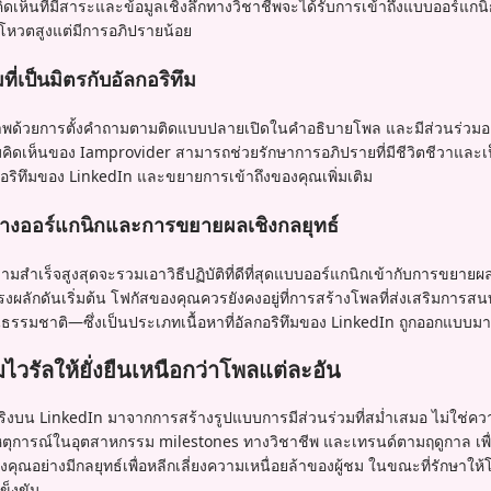
ดเห็นที่มีสาระและข้อมูลเชิงลึกทางวิชาชีพจะได้รับการเข้าถึงแบบออร์แกนิก
วนโหวตสูงแต่มีการอภิปรายน้อย
ที่เป็นมิตรกับอัลกอริทึม
ภาพด้วยการตั้งคำถามตามติดแบบปลายเปิดในคำอธิบายโพล และมีส่วนร่วม
มคิดเห็นของ Iamprovider สามารถช่วยรักษาการอภิปรายที่มีชีวิตชีวาและเป
กอริทึมของ LinkedIn และขยายการเข้าถึงของคุณเพิ่มเติม
่างออร์แกนิกและการขยายผลเชิงกลยุทธ์
ามสำเร็จสูงสุดจะรวมเอาวิธีปฏิบัติที่ดีที่สุดแบบออร์แกนิกเข้ากับการขยายผ
งผลักดันเริ่มต้น โฟกัสของคุณควรยังคงอยู่ที่การสร้างโพลที่ส่งเสริมกา
นธรรมชาติ—ซึ่งเป็นประเภทเนื้อหาที่อัลกอริทึมของ LinkedIn ถูกออกแบบมา
วรัลให้ยั่งยืนเหนือกว่าโพลแต่ละอัน
ริงบน LinkedIn มาจากการสร้างรูปแบบการมีส่วนร่วมที่สม่ำเสมอ ไม่ใช่ควา
เหตุการณ์ในอุตสาหกรรม milestones ทางวิชาชีพ และเทรนด์ตามฤดูกาล เพื่
ุณอย่างมีกลยุทธ์เพื่อหลีกเลี่ยงความเหนื่อยล้าของผู้ชม ในขณะที่รักษาให
ข็งขัน