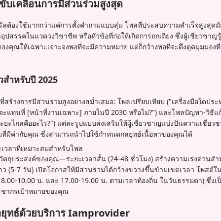
บเคลื่อนการมีส่วนร่วมสูงสุด
วรัลต้องใช้มากกว่าแค่การตั้งคำถามแบบสุ่ม โพลที่ประสบความสำเร็จสูงสุดมั
ุปสรรคในแวดวงวิชาชีพ หรือหัวข้อที่ก่อให้เกิดการถกเถียง ซึ่งผู้เชี่ยวชาญ
องคุณให้เฉพาะเจาะจงพอที่จะมีความหมาย แต่ก็กว้างพอที่จะดึงดูดมุมมองท
้วสำหรับปี 2025
สร้างการมีส่วนร่วมสูงอย่างสม่ำเสมอ: โพลเปรียบเทียบ ("เครื่องมือใดประห
จะแทนที่ [หน้าที่งานเฉพาะ] ภายในปี 2030 หรือไม่?") และโพลปัญหา-วิธีแก
ระยะไกลคืออะไร?") แต่ละรูปแบบส่งเสริมให้ผู้เชี่ยวชาญแบ่งปันความเชี่
ู้ชมที่มีค่ากับคุณ ซึ่งสามารถนำไปใช้กำหนดกลยุทธ์เนื้อหาของคุณได้
เวลาที่เหมาะสมสำหรับโพล
ุประสงค์ของคุณ—ระยะเวลาสั้น (24-48 ชั่วโมง) สร้างความเร่งด่วนสำหรั
(5-7 วัน) เปิดโอกาสให้มีส่วนร่วมได้กว้างขวางขึ้นข้ามเขตเวลา โพสต์ในช
.00-10.00 น. และ 17.00-19.00 น. ตามเวลาท้องถิ่น ในวันธรรมดา) ซึ่งเป
ประชากรเป้าหมายของคุณ
ยุทธ์ด้วยบริการ Iamprovider