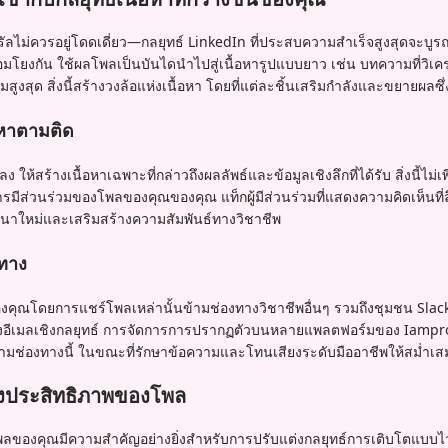
ไม่ควรอยู่โดดเดี่ยว—กลยุทธ์ LinkedIn ที่ประสบความสำเร็จสูงสุดจะบูร
่อมโยงกัน ใช้ผลโพลเป็นบันไดนำไปสู่เนื้อหารูปแบบยาว เช่น บทความที่วิเคราะ
นิยมสูงสุด สิ่งนี้สร้างวงล้อแห่งเนื้อหา โดยที่แต่ละชิ้นเสริมกำลังและขยายผลซ
อหาตามติด
ห้สร้างเนื้อหาเฉพาะที่กล่าวถึงผลลัพธ์และข้อมูลเชิงลึกที่ได้รับ สิ่งนี้ไม่เพีย
ารมีส่วนร่วมของโพลของคุณของคุณ แท็กผู้มีส่วนร่วมที่แสดงความคิดเห็นที่
นาใหม่และเสริมสร้างความสัมพันธ์ทางวิชาชีพ
งทาง
ณโดยการแชร์โพลเหล่านั้นข้ามช่องทางวิชาชีพอื่นๆ รวมถึงชุมชน Slack ที
อีเมลเชิงกลยุทธ์ การจัดการการปรากฏตัวบนหลายแพลตฟอร์มของ Iampr
มช่องทางนี้ ในขณะที่รักษาข้อความและโทนเสียงระดับมืออาชีพให้สม่ำเส
ุงประสิทธิภาพของโพล
ลของคุณมีความสำคัญอย่างยิ่งสำหรับการปรับแต่งกลยุทธ์การเติบโตแบบไ